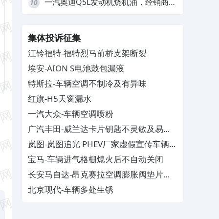
一汽奥迪Q5L发动机烧机油，经销商推
10
诿不予解决
集体投诉征集
江铃福特-福特烈马前桥支架断裂
埃安-AION S电池鼓包漏液
特斯拉-车辆空调不制冷及有异味
红旗-H5天窗漏水
一汽大众-车辆空调喷粉
广汽丰田-威兰达卡片钥匙不灵敏及易消
磁
岚图-岚图追光 PHEV厂家虚假宣传车辆配
置与功能
宝马-车辆进气格栅熄火后不自动关闭
长安马自达-昂克赛拉空调膨胀阀垫片生
锈
北京现代-车辆多处生锈