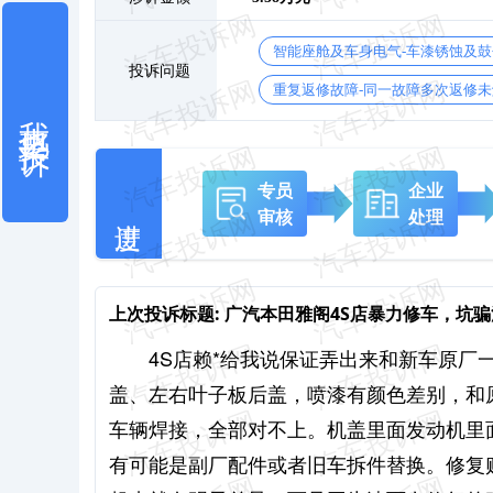
智能座舱及车身电气-车漆锈蚀及
投诉问题
重复返修故障-同一故障多次返修未
我也要投诉
专员
企业
审核
处理
上次投诉标题:
广汽本田雅阁4S店暴力修车，坑
4S店赖*给我说保证弄出来和新车原
盖、左右叶子板后盖，喷漆有颜色差别，和
车辆焊接，全部对不上。机盖里面发动机里
有可能是副厂配件或者旧车拆件替换。修复贴