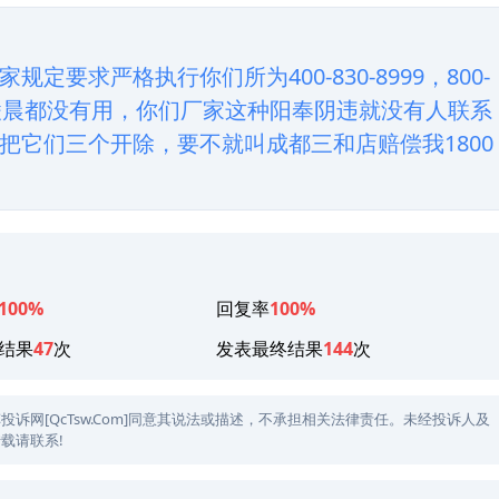
要求严格执行你们所为400-830-8999，800-
上，凌晨都没有用，你们厂家这种阳奉阴违就没有人联系
把它们三个开除，要不就叫成都三和店赔偿我1800
100%
回复率
100%
结果
47
次
发表最终结果
144
次
网[QcTsw.Com]同意其说法或描述，不承担相关法律责任。未经投诉人及
载请联系!