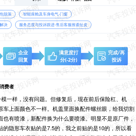
鼓包脱落
智能座舱及车身电气-门窗
解决
服务态度与投诉跟进-售后客服推诿扯皮
企业
满意度打
完成/再
回复
分
(-2分)
投诉
骗消费者
厂一模一样，没有问题。但修复后，现在前后保险杠、机
原车上面颜色不一样。机盖里面换配件螺丝眼，给我切割
面也有喷漆，新配件换为什么要喷漆。明显不是原厂件，
的隐形车衣贴的是7.5的，我之前贴的是10的，所以看