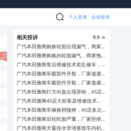
个人登录
企业登录
相关投诉
更多
广汽本田雅阁购换轮胎出现漏气，商家推
诿检测责任且拒绝退换货
广汽本田雅阁购换的轮胎漏气，商家拖延
检测拒担责
广汽本田雅阁售后维修技术差乱修车，厂
家需严惩处罚相关人员
广汽本田雅阁车载部件开裂，厂家逃避责
任拒绝保修
广汽本田雅阁车载部件开裂，厂家逃避责
任拒绝保修
广汽本田雅阁打方向盘出现异响，4S店
屡次维修未彻底解决
广汽本田雅阁4S店大欺客及维修技术
差，要求修复车辆并赔偿损失
广汽本田雅阁车辆换档顿挫，4S店多次
维修未解决
广汽本田雅阁后轮吃胎严重，厂家拒绝索
赔更换
广汽本田雅阁天窗排水管堵塞致车内积水