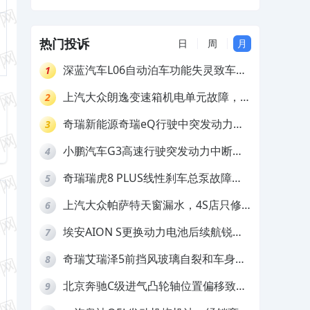
和配件生锈，要求4S换件维修及赔偿
热门投诉
日
周
月
深蓝汽车L06自动泊车功能失灵致车辆
1
撞墙，厂家客服推诿拒担责
上汽大众朗逸变速箱机电单元故障，厂
2
家不作为
奇瑞新能源奇瑞eQ行驶中突发动力受
3
限报警和车辆无法正常快充，厂家推脱
小鹏汽车G3高速行驶突发动力中断，
4
拒绝三电质保
存在严重安全隐患
奇瑞瑞虎8 PLUS线性刹车总泵故障，
5
4S店需自费更换
上汽大众帕萨特天窗漏水，4S店只修
6
车不赔偿
埃安AION S更换动力电池后续航锐
7
减，售后拒不提供维修档案
奇瑞艾瑞泽5前挡风玻璃自裂和车身多
8
处返锈，4S店需自费维修
北京奔驰C级进气凸轮轴位置偏移致发
9
动机严重抖动，4S店需自费维修