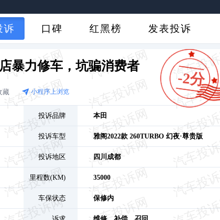
投诉
口碑
红黑榜
发表投诉
S店暴力修车，坑骗消费者
-2分
收藏
小程序上浏览
投诉品牌
本田
投诉车型
雅阁
2022款 260TURBO 幻夜·尊贵版
投诉地区
四川
成都
里程数(KM)
35000
车保状态
保修内
诉求
维修、
补偿、
召回