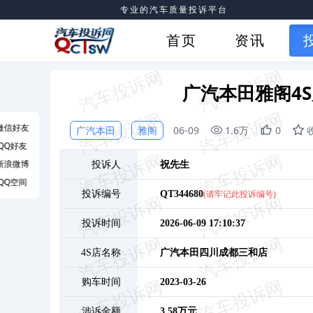
专业的汽车质量投诉平台
首页
资讯
广汽本田雅阁4
微信好友
广汽本田
雅阁
06-09
1.6万
0
QQ好友
新浪微博
投诉人
祝
先生
QQ空间
投诉编号
QT344680
(请牢记此投诉编号)
投诉时间
2026-06-09 17:10:37
4S店名称
广汽本田四川成都三和店
购车时间
2023-03-26
涉诉金额
3.58万元