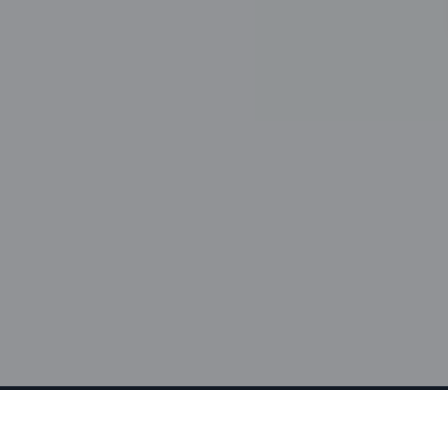
法律合作团队：大篆律师事务所