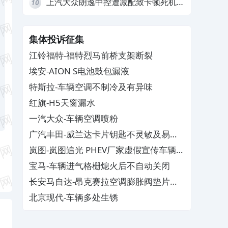
上汽大众朗逸中控遭减配致卡顿死机，
10
要求换869主机
集体投诉征集
江铃福特-福特烈马前桥支架断裂
埃安-AION S电池鼓包漏液
特斯拉-车辆空调不制冷及有异味
红旗-H5天窗漏水
一汽大众-车辆空调喷粉
广汽丰田-威兰达卡片钥匙不灵敏及易消
磁
岚图-岚图追光 PHEV厂家虚假宣传车辆配
置与功能
宝马-车辆进气格栅熄火后不自动关闭
长安马自达-昂克赛拉空调膨胀阀垫片生
锈
北京现代-车辆多处生锈