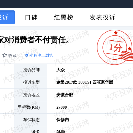
投诉
口碑
红黑榜
发表投诉
家对消费者不付责任。
1分
收藏
小程序上浏览
投诉品牌
大众
投诉车型
途昂
2017款 380TSI 四驱豪华版
投诉地区
安徽
合肥
里程数(KM)
27000
车保状态
保修内
诉求
补偿