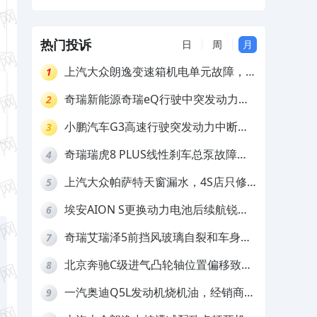
及赔偿
热门投诉
日
周
月
上汽大众朗逸变速箱机电单元故障，厂
1
家不作为
奇瑞新能源奇瑞eQ行驶中突发动力受
2
限报警和车辆无法正常快充，厂家推脱
小鹏汽车G3高速行驶突发动力中断，
3
拒绝三电质保
存在严重安全隐患
奇瑞瑞虎8 PLUS线性刹车总泵故障，
4
4S店需自费更换
上汽大众帕萨特天窗漏水，4S店只修
5
车不赔偿
埃安AION S更换动力电池后续航锐
6
减，售后拒不提供维修档案
奇瑞艾瑞泽5前挡风玻璃自裂和车身多
7
处返锈，4S店需自费维修
北京奔驰C级进气凸轮轴位置偏移致发
8
动机严重抖动，4S店需自费维修
一汽奥迪Q5L发动机烧机油，经销商推
9
诿不予解决