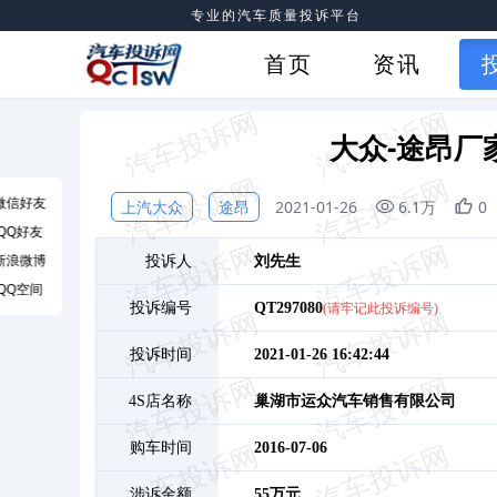
专业的汽车质量投诉平台
首页
资讯
大众-途昂厂
微信好友
上汽大众
途昂
2021-01-26
6.1万
0
QQ好友
新浪微博
投诉人
刘
先生
QQ空间
投诉编号
QT297080
(请牢记此投诉编号)
投诉时间
2021-01-26 16:42:44
4S店名称
巢湖市运众汽车销售有限公司
购车时间
2016-07-06
涉诉金额
55万元