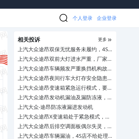
个人登录
企业登录
相关投诉
更多
上汽大众途昂双保无忧服务未履约，4S
店跑路无人管
上汽大众途昂双前大灯进水严重，厂家和
4S店不负责任不处理
上汽大众途昂车辆频发严重换挡机构故
障，要求厂家予以退车
上汽大众途昂夜间行车大灯存安全隐患，
4S店无法调整解决
上汽大众途昂变速箱紧急运行模式，要求
免费更换TCU
上汽大众途昂发动机漏油及漏防冻液，
4S查不出原因无法解决
上汽大众-途昂防冻液漏进发动机
上汽大众途昂X变速箱处于紧急模式，导
致缺失奇数挡位
上汽大众途昂后排空调面板偶尔失灵，售
后置之不理
上汽大众途昂车辆漏油，4S店不给处理