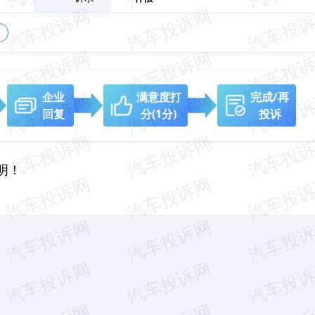
企业
满意度打
完成/再
回复
分
(1分)
投诉
明！