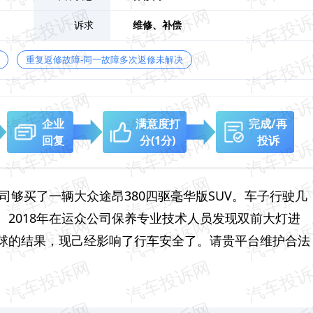
上汽大
诉求
维修、
补偿
广
重复返修故障-同一故障多次返修未解决
企业
满意度打
完成/再
回复
分
(1分)
投诉
司够买了一辆大众途昂380四驱毫华版SUV。车子行驶几
2018年在运众公司保养专业技术人员发现双前大灯进
球的结果，现己经影响了行车安全了。请贵平台维护合法