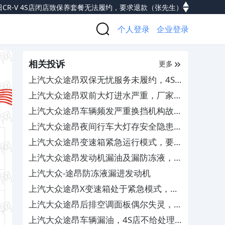
CR-V 4S店闭店致保养套餐无法履约，要求退款
（张先生）
利几何E萤火虫动力电池衰减，售后拒绝质保维修
（肖先生）
个人登录
企业登录
车切换倒档时自动跳P档锁死，4S店拒绝退车退款
（熊先生）
前桥支架断裂和传动轴脱落，4S店推诿不予维修
（魏先生）
相关投诉
奥迪Q5L车辆已多次换件维修，售后经理不给赔偿
（李先生）
更多
河银河L7车前头压条起皮严重，4S店推脱不处理
（张先生）
上汽大众途昂双保无忧服务未履约，4S
车维修近4年，厂家纵容默许商家坑害消费者不追责
（况先生）
店跑路无人管
上汽大众途昂双前大灯进水严重，厂家和
车G3高速行驶突发动力中断，存在严重安全隐患
（孙先生）
4S店不负责任不处理
上汽大众途昂车辆频发严重换挡机构故
蔚来汽车-ES8商家不退定金
（车先生）
障，要求厂家予以退车
上汽大众途昂夜间行车大灯存安全隐患，
银河星耀8 PHEV厂家拒绝提供符合国标EDR数据
（吴先生）
4S店无法调整解决
上汽大众途昂变速箱紧急运行模式，要求
汽本田雅阁4S店虚假承诺及暴力维修，要求赔偿
（祝先生）
免费更换TCU
上汽大众途昂发动机漏油及漏防冻液，
想汽车L7真皮座椅起皮开裂，售后推诿拒绝质保
（孙先生）
4S查不出原因无法解决
上汽大众-途昂防冻液漏进发动机
车维修近4年，厂家纵容默许商家坑害消费者不追责
（况先生）
上汽大众途昂X变速箱处于紧急模式，导
G4新车后尾灯和贯穿灯出现裂口，4S店无人处理
（方先生）
致缺失奇数挡位
上汽大众途昂后排空调面板偶尔失灵，售
维修后新换冷凝器损坏致压缩机故障，4S店拒绝保修
（赵先生）
后置之不理
正副驾驶门内侧出现爆漆掉漆，厂家拖出保拒绝处理
（丁先生）
上汽大众途昂车辆漏油，4S店不给处理