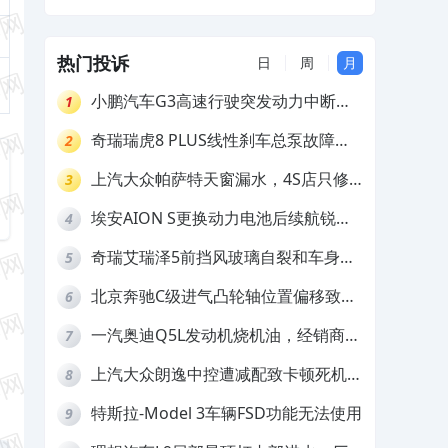
众Polo行车中突发变速箱故障，厂家需自费维修
（丁先生）
及赔偿
汽本田雅阁4S店虚假承诺及暴力维修，要求赔偿
（祝先生）
热门投诉
日
周
月
小鹏汽车G3高速行驶突发动力中断，
1
存在严重安全隐患
奇瑞瑞虎8 PLUS线性刹车总泵故障，
2
4S店需自费更换
上汽大众帕萨特天窗漏水，4S店只修
3
车不赔偿
埃安AION S更换动力电池后续航锐
4
减，售后拒不提供维修档案
奇瑞艾瑞泽5前挡风玻璃自裂和车身多
5
处返锈，4S店需自费维修
北京奔驰C级进气凸轮轴位置偏移致发
6
动机严重抖动，4S店需自费维修
一汽奥迪Q5L发动机烧机油，经销商推
7
诿不予解决
上汽大众朗逸中控遭减配致卡顿死机，
8
要求换869主机
特斯拉-Model 3车辆FSD功能无法使用
9