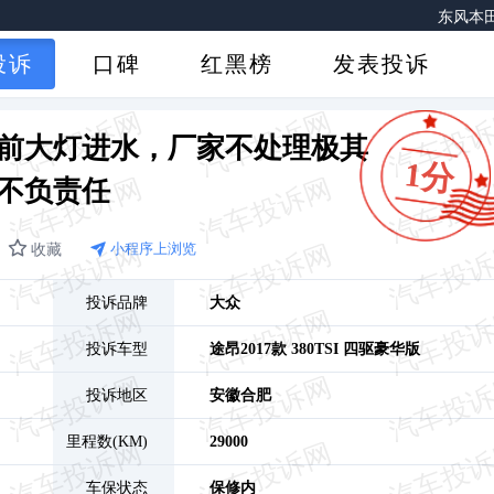
东风本田
吉
投诉
口碑
红黑榜
发表投诉
零跑汽车B10行
江铃福特福特烈马
前大灯进水，厂家不处理极其
一汽
1分
吉利银
不负责任
奔驰（进口）GLS级新
小鹏汽
收藏
小程序上浏览
吉利银河-
投诉品牌
大众
广
投诉车型
途昂
2017款 380TSI 四驱豪华版
理
奔驰（进口）GLS级新
投诉地区
安徽
合肥
名爵M
里程数(KM)
29000
上汽通用五菱星光S PHEV
上汽大众Polo
车保状态
保修内