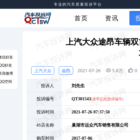
专业的汽车质量投诉平台
首页
资讯
上汽大众途昂车辆双
微信好友
QQ好友
上汽大众
途昂
2021-07-26
5.8万
0
新浪微博
QQ空间
投诉人
刘
先生
投诉编号
QT301543
(请牢记此投诉编号)
投诉时间
2021-07-26 07:37:50
4S店名称
巢湖市运众汽车销售有限公司
购车时间
2017-07-06