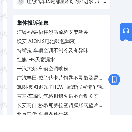
理想汽车L9尾部星环灯内部进水，厂
10
家拒绝赔付
集体投诉征集
江铃福特-福特烈马前桥支架断裂
意见反馈
埃安-AION S电池鼓包漏液
特斯拉-车辆空调不制冷及有异味
红旗-H5天窗漏水
一汽大众-车辆空调喷粉
广汽丰田-威兰达卡片钥匙不灵敏及易消
磁
岚图-岚图追光 PHEV厂家虚假宣传车辆配
置与功能
宝马-车辆进气格栅熄火后不自动关闭
长安马自达-昂克赛拉空调膨胀阀垫片生
锈
北京现代-车辆多处生锈