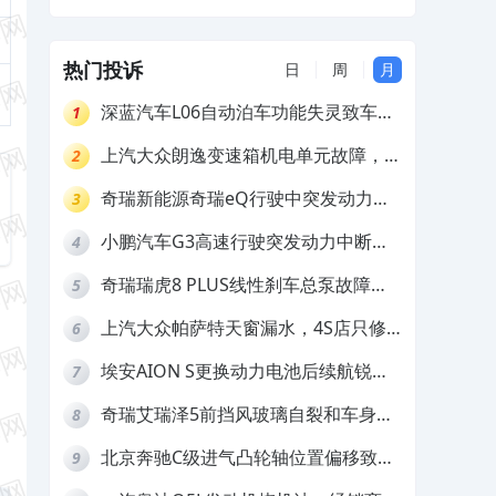
及赔偿
热门投诉
日
周
月
深蓝汽车L06自动泊车功能失灵致车辆
1
撞墙，厂家客服推诿拒担责
上汽大众朗逸变速箱机电单元故障，厂
2
家不作为
奇瑞新能源奇瑞eQ行驶中突发动力受
3
限报警和车辆无法正常快充，厂家推脱
小鹏汽车G3高速行驶突发动力中断，
4
拒绝三电质保
存在严重安全隐患
奇瑞瑞虎8 PLUS线性刹车总泵故障，
5
4S店需自费更换
上汽大众帕萨特天窗漏水，4S店只修
6
车不赔偿
埃安AION S更换动力电池后续航锐
7
减，售后拒不提供维修档案
奇瑞艾瑞泽5前挡风玻璃自裂和车身多
8
处返锈，4S店需自费维修
北京奔驰C级进气凸轮轴位置偏移致发
9
动机严重抖动，4S店需自费维修