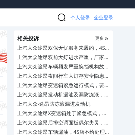
个人登录
企业登录
相关投诉
更多
上汽大众途昂双保无忧服务未履约，4S
店跑路无人管
上汽大众途昂双前大灯进水严重，厂家和
4S店不负责任不处理
上汽大众途昂车辆频发严重换挡机构故
障，要求厂家予以退车
上汽大众途昂夜间行车大灯存安全隐患，
4S店无法调整解决
上汽大众途昂变速箱紧急运行模式，要求
免费更换TCU
上汽大众途昂发动机漏油及漏防冻液，
4S查不出原因无法解决
上汽大众-途昂防冻液漏进发动机
上汽大众途昂X变速箱处于紧急模式，导
致缺失奇数挡位
上汽大众途昂后排空调面板偶尔失灵，售
后置之不理
上汽大众途昂车辆漏油，4S店不给处理