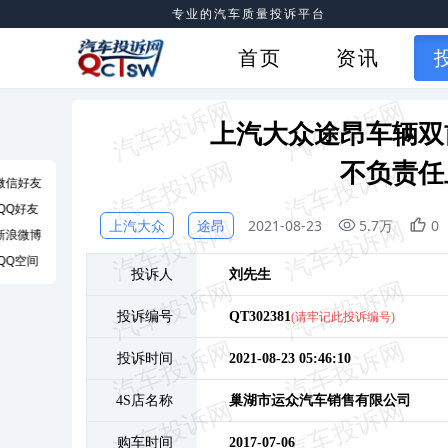
专业的汽车质量投诉平台
首页
资讯
上汽大众途昂车辆双
不负责任
微信好友
QQ好友
上汽大众
途昂
2021-08-23
5.7万
0
新浪微博
QQ空间
投诉人
刘
先生
投诉编号
QT302381
(请牢记此投诉编号)
投诉时间
2021-08-23 05:46:10
4S店名称
巢湖市运众汽车销售有限公司
购车时间
2017-07-06