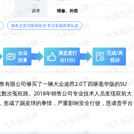
诉求
维修、
补偿
服务态度与投诉跟进-售后客服推诿扯皮
企业
满意度打
完成/再
回复
分
(1分)
投诉
售有限公司够买了一辆大众途昂2.0丅四驱毫华版的SU
数次冤枉路。2018年销售公司专业技术人员发现双前大
，形成了踢皮球的事情，严重影响安全行驶，恳请贵平台