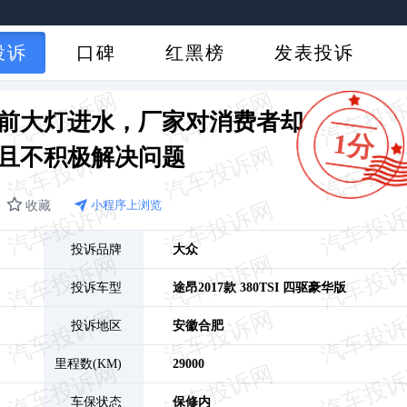
投诉
口碑
红黑榜
发表投诉
前大灯进水，厂家对消费者却
1分
且不积极解决问题
收藏
小程序上浏览
投诉品牌
大众
投诉车型
途昂
2017款 380TSI 四驱豪华版
投诉地区
安徽
合肥
里程数(KM)
29000
车保状态
保修内