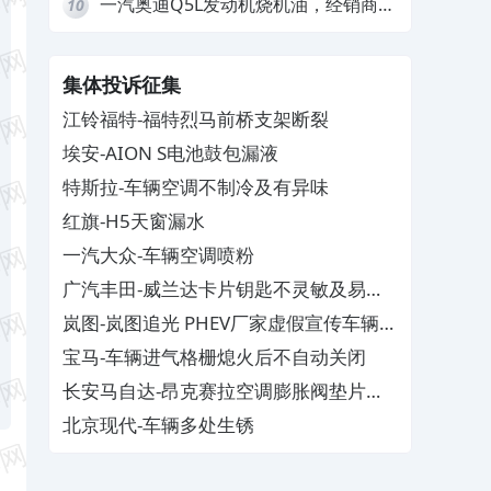
一汽奥迪Q5L发动机烧机油，经销商推
10
诿不予解决
集体投诉征集
江铃福特-福特烈马前桥支架断裂
埃安-AION S电池鼓包漏液
特斯拉-车辆空调不制冷及有异味
红旗-H5天窗漏水
一汽大众-车辆空调喷粉
广汽丰田-威兰达卡片钥匙不灵敏及易消
磁
岚图-岚图追光 PHEV厂家虚假宣传车辆配
置与功能
宝马-车辆进气格栅熄火后不自动关闭
长安马自达-昂克赛拉空调膨胀阀垫片生
锈
北京现代-车辆多处生锈