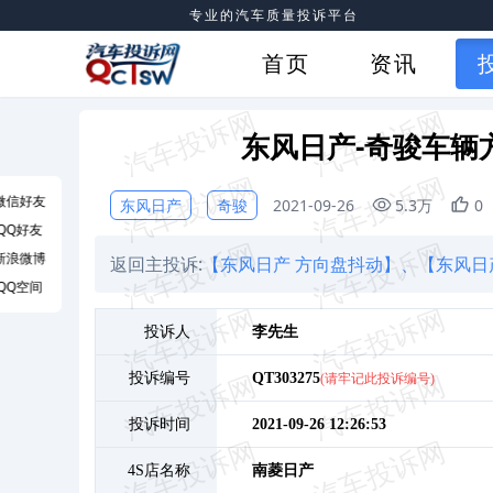
专业的汽车质量投诉平台
首页
资讯
东风日产-奇骏车辆
微信好友
东风日产
奇骏
2021-09-26
5.3万
0
QQ好友
新浪微博
返回主投诉:
【东风日产 方向盘抖动】、
【东风日
QQ空间
投诉人
李
先生
投诉编号
QT303275
(请牢记此投诉编号)
投诉时间
2021-09-26 12:26:53
4S店名称
南菱日产