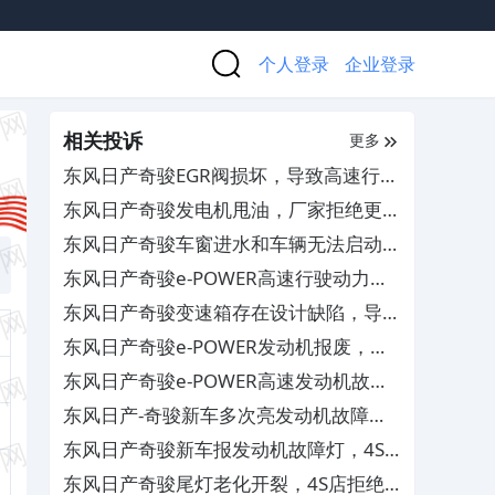
个人登录
企业登录
相关投诉
更多
东风日产奇骏EGR阀损坏，导致高速行车
失速
东风日产奇骏发电机甩油，厂家拒绝更换
维修
东风日产奇骏车窗进水和车辆无法启动，
厂家置之不理
东风日产奇骏e-POWER高速行驶动力丢
失，要求退换车及赔偿
东风日产奇骏变速箱存在设计缺陷，导致
车辆失速顿挫及亮故障灯
东风日产奇骏e-POWER发动机报废，厂
家拒给故障原因
东风日产奇骏e-POWER高速发动机故障
致行程受阻，要求补偿
东风日产-奇骏新车多次亮发动机故障灯
和零件生锈
东风日产奇骏新车报发动机故障灯，4S
多次维修未解决
东风日产奇骏尾灯老化开裂，4S店拒绝