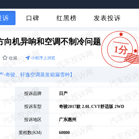
投诉
口碑
红黑榜
发表投诉
方向机异响和空调不制冷问题
1分
收藏
小程序上浏览
产-奇骏、轩逸空调蒸发箱漏雪种】
投诉品牌
日产
投诉车型
奇骏
2017款 2.0L CVT舒适版 2WD
投诉地区
广东
惠州
里程数(KM)
60000