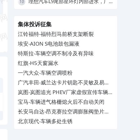
理想汽车L9尾部星环灯内部进水，厂
10
家拒绝赔付
集体投诉征集
江铃福特-福特烈马前桥支架断裂
埃安-AION S电池鼓包漏液
特斯拉-车辆空调不制冷及有异味
红旗-H5天窗漏水
一汽大众-车辆空调喷粉
广汽丰田-威兰达卡片钥匙不灵敏及易消
磁
岚图-岚图追光 PHEV厂家虚假宣传车辆配
置与功能
宝马-车辆进气格栅熄火后不自动关闭
长安马自达-昂克赛拉空调膨胀阀垫片生
锈
北京现代-车辆多处生锈