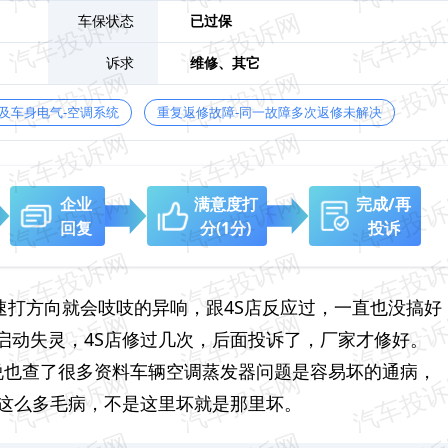
车保状态
已过保
诉求
维修、
其它
及车身电气-空调系统
重复返修故障-同一故障多次返修未解决
企业
满意度打
完成/再
回复
分
(1分)
投诉
快速打方向就会吱吱的异响，跟4S店反应过，一直也没搞好
启动失灵，4S店修过几次，后面投诉了，厂家才修好。
说也查了很多资料车辆空调蒸发器问题是容易坏的通病，
是这么多毛病，不是这里坏就是那里坏。