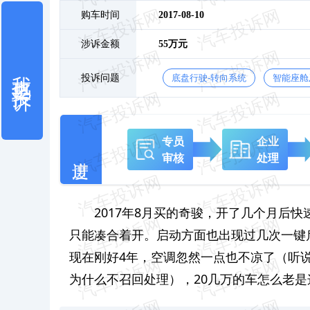
购车时间
2017-08-10
涉诉金额
55万元
我也要投诉
投诉问题
底盘行驶-转向系统
智能座舱
专员
企业
审核
处理
2017年8月买的奇骏，开了几个月后
只能凑合着开。启动方面也出现过几次一键
现在刚好4年，空调忽然一点也不凉了（听
为什么不召回处理），20几万的车怎么老