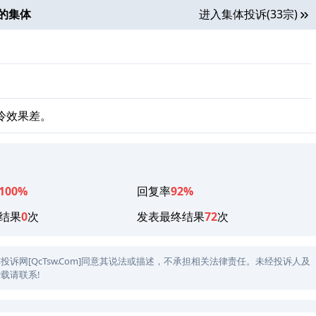
的集体
进入集体投诉(33宗)
冷效果差。
100%
回复率
92%
结果
0
次
发表最终结果
72
次
网[QcTsw.Com]同意其说法或描述，不承担相关法律责任。未经投诉人及
载请联系!