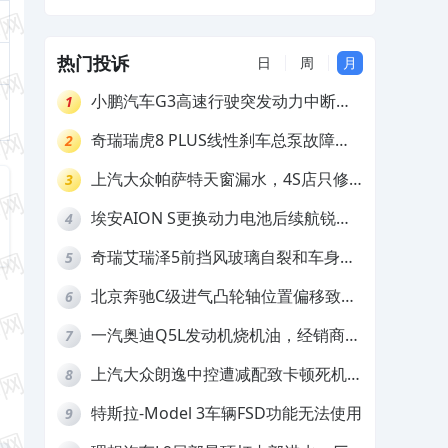
质保
热门投诉
日
周
月
小鹏汽车G3高速行驶突发动力中断，
1
存在严重安全隐患
奇瑞瑞虎8 PLUS线性刹车总泵故障，
2
4S店需自费更换
上汽大众帕萨特天窗漏水，4S店只修
3
车不赔偿
埃安AION S更换动力电池后续航锐
4
减，售后拒不提供维修档案
奇瑞艾瑞泽5前挡风玻璃自裂和车身多
5
处返锈，4S店需自费维修
北京奔驰C级进气凸轮轴位置偏移致发
6
动机严重抖动，4S店需自费维修
一汽奥迪Q5L发动机烧机油，经销商推
7
诿不予解决
上汽大众朗逸中控遭减配致卡顿死机，
8
要求换869主机
特斯拉-Model 3车辆FSD功能无法使用
9