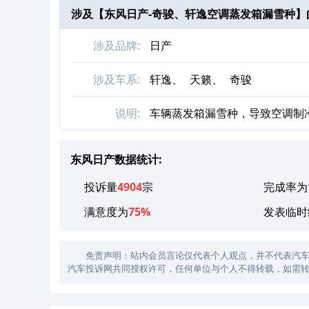
涉及【
东风日产-奇骏、轩逸空调蒸发箱漏雪种
】
涉及品牌:
日产
涉及车系:
轩逸、
天籁、
奇骏
说明:
车辆蒸发箱漏雪种，导致空调制
东风日产数据统计:
投诉量
4904
宗
完成率为
满意度为
75%
发表临时
免责声明：站内会员言论仅代表个人观点，并不代表汽车投诉
汽车投诉网共同授权许可，任何单位与个人不得转载，如需转