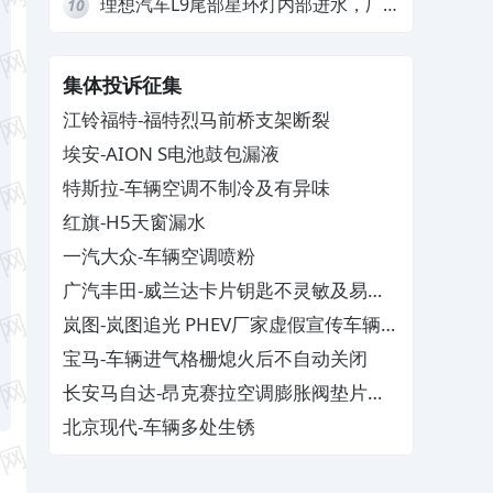
理想汽车L9尾部星环灯内部进水，厂
10
家拒绝赔付
集体投诉征集
江铃福特-福特烈马前桥支架断裂
埃安-AION S电池鼓包漏液
特斯拉-车辆空调不制冷及有异味
红旗-H5天窗漏水
一汽大众-车辆空调喷粉
广汽丰田-威兰达卡片钥匙不灵敏及易消
磁
岚图-岚图追光 PHEV厂家虚假宣传车辆配
置与功能
宝马-车辆进气格栅熄火后不自动关闭
长安马自达-昂克赛拉空调膨胀阀垫片生
锈
北京现代-车辆多处生锈