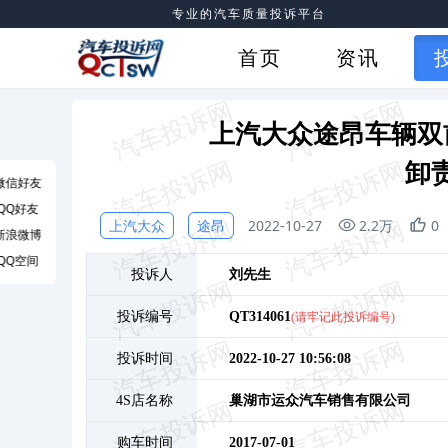
专业的汽车质量投诉平台
首页
资讯
上汽大众途昂车辆双
卸
微信好友
QQ好友
上汽大众
途昂
2022-10-27
2.2万
0
新浪微博
QQ空间
投诉人
刘
先生
投诉编号
QT314061
(请牢记此投诉编号)
投诉时间
2022-10-27 10:56:08
4S店名称
巢湖市运众汽车销售有限公司
购车时间
2017-07-01