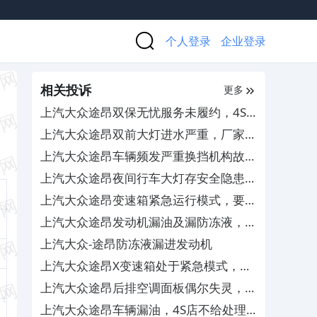
个人登录
企业登录
相关投诉
更多
上汽大众途昂双保无忧服务未履约，4S
店跑路无人管
上汽大众途昂双前大灯进水严重，厂家和
4S店不负责任不处理
上汽大众途昂车辆频发严重换挡机构故
障，要求厂家予以退车
上汽大众途昂夜间行车大灯存安全隐患，
4S店无法调整解决
上汽大众途昂变速箱紧急运行模式，要求
免费更换TCU
上汽大众途昂发动机漏油及漏防冻液，
4S查不出原因无法解决
上汽大众-途昂防冻液漏进发动机
上汽大众途昂X变速箱处于紧急模式，导
致缺失奇数挡位
上汽大众途昂后排空调面板偶尔失灵，售
后置之不理
上汽大众途昂车辆漏油，4S店不给处理