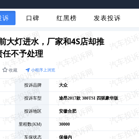
投诉
口碑
红黑榜
发表投诉
前大灯进水，厂家和4S店却推
责任不予处理
收藏
小程序上浏览
投诉品牌
大众
投诉车型
途昂
2017款 380TSI 四驱豪华版
投诉地区
安徽
合肥
里程数(KM)
30000
车保状态
保修内