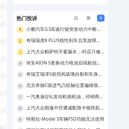
及赔偿
热门投诉
日
周
月
小鹏汽车G3高速行驶突发动力中断，
1
存在严重安全隐患
奇瑞瑞虎8 PLUS线性刹车总泵故障，
2
4S店需自费更换
上汽大众帕萨特天窗漏水，4S店只修
3
车不赔偿
埃安AION S更换动力电池后续航锐
4
减，售后拒不提供维修档案
奇瑞艾瑞泽5前挡风玻璃自裂和车身多
5
处返锈，4S店需自费维修
北京奔驰C级进气凸轮轴位置偏移致发
6
动机严重抖动，4S店需自费维修
一汽奥迪Q5L发动机烧机油，经销商推
7
诿不予解决
上汽大众朗逸中控遭减配致卡顿死机，
8
要求换869主机
特斯拉-Model 3车辆FSD功能无法使用
9