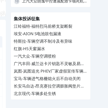
上汽大众朗逸中控遭减配致卡顿死机，
10
要求换869主机
集体投诉征集
江铃福特-福特烈马前桥支架断裂
埃安-AION S电池鼓包漏液
特斯拉-车辆空调不制冷及有异味
红旗-H5天窗漏水
一汽大众-车辆空调喷粉
广汽丰田-威兰达卡片钥匙不灵敏及易消
磁
岚图-岚图追光 PHEV厂家虚假宣传车辆配
置与功能
宝马-车辆进气格栅熄火后不自动关闭
长安马自达-昂克赛拉空调膨胀阀垫片生
锈
北京现代-车辆多处生锈