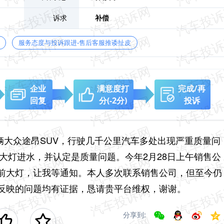
诉求
补偿
服务态度与投诉跟进-售后客服推诿扯皮
企业
满意度打
完成/再
回复
分
(-2分)
投诉
一辆大众途昂SUV，行驶几千公里汽车多处出现严重质量问
前大灯进水，并认定是质量问题。今年2月28日上午销售公
前大灯，让我等通知。本人多次联系销售公司，但至今仍
述反映的问题均有证据，恳请贵平台维权，谢谢。
分享到: