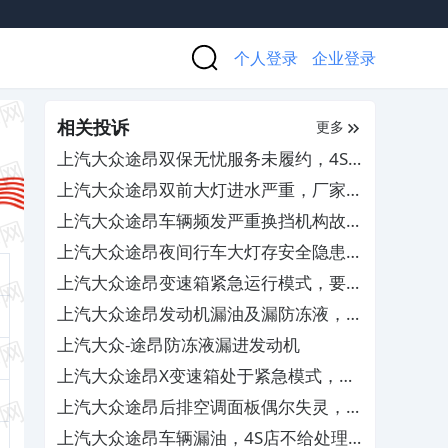
个人登录
企业登录
相关投诉
更多
上汽大众途昂双保无忧服务未履约，4S
店跑路无人管
上汽大众途昂双前大灯进水严重，厂家和
4S店不负责任不处理
上汽大众途昂车辆频发严重换挡机构故
障，要求厂家予以退车
上汽大众途昂夜间行车大灯存安全隐患，
4S店无法调整解决
上汽大众途昂变速箱紧急运行模式，要求
免费更换TCU
上汽大众途昂发动机漏油及漏防冻液，
4S查不出原因无法解决
上汽大众-途昂防冻液漏进发动机
上汽大众途昂X变速箱处于紧急模式，导
致缺失奇数挡位
上汽大众途昂后排空调面板偶尔失灵，售
后置之不理
上汽大众途昂车辆漏油，4S店不给处理