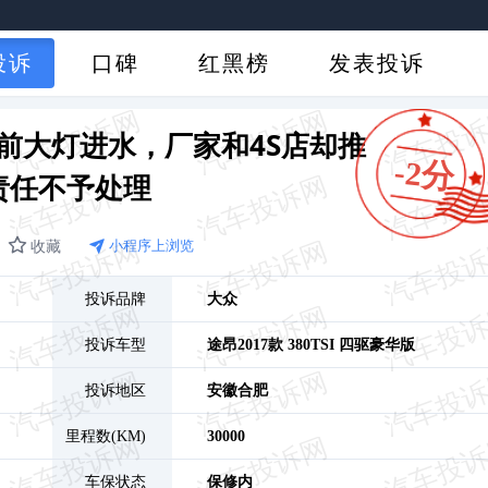
投诉
口碑
红黑榜
发表投诉
前大灯进水，厂家和4S店却推
-2分
责任不予处理
收藏
小程序上浏览
投诉品牌
大众
投诉车型
途昂
2017款 380TSI 四驱豪华版
投诉地区
安徽
合肥
里程数(KM)
30000
车保状态
保修内