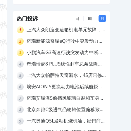
及赔偿
热门投诉
日
周
月
上汽大众朗逸变速箱机电单元故障，厂
1
家不作为
奇瑞新能源奇瑞eQ行驶中突发动力受
2
限报警和车辆无法正常快充，厂家推脱
小鹏汽车G3高速行驶突发动力中断，
3
拒绝三电质保
存在严重安全隐患
奇瑞瑞虎8 PLUS线性刹车总泵故障，
4
4S店需自费更换
上汽大众帕萨特天窗漏水，4S店只修
5
车不赔偿
埃安AION S更换动力电池后续航锐
6
减，售后拒不提供维修档案
奇瑞艾瑞泽5前挡风玻璃自裂和车身多
7
处返锈，4S店需自费维修
北京奔驰C级进气凸轮轴位置偏移致发
8
动机严重抖动，4S店需自费维修
一汽奥迪Q5L发动机烧机油，经销商推
9
诿不予解决