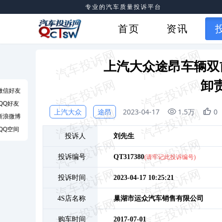
专业的汽车质量投诉平台
首页
资讯
上汽大众途昂车辆双
卸
微信好友
QQ好友
上汽大众
途昂
2023-04-17
1.5万
0
新浪微博
QQ空间
投诉人
刘
先生
投诉编号
QT317380
(请牢记此投诉编号)
投诉时间
2023-04-17 10:25:21
4S店名称
巢湖市运众汽车销售有限公司
购车时间
2017-07-01