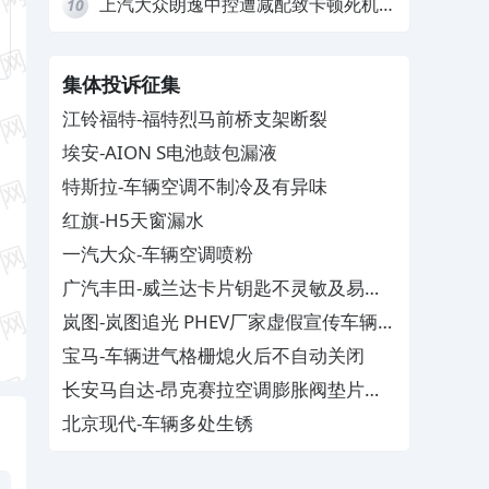
上汽大众朗逸中控遭减配致卡顿死机，
10
要求换869主机
集体投诉征集
江铃福特-福特烈马前桥支架断裂
埃安-AION S电池鼓包漏液
特斯拉-车辆空调不制冷及有异味
红旗-H5天窗漏水
一汽大众-车辆空调喷粉
广汽丰田-威兰达卡片钥匙不灵敏及易消
磁
岚图-岚图追光 PHEV厂家虚假宣传车辆配
置与功能
宝马-车辆进气格栅熄火后不自动关闭
长安马自达-昂克赛拉空调膨胀阀垫片生
锈
北京现代-车辆多处生锈