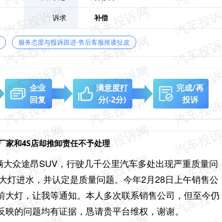
诉求
补偿
服务态度与投诉跟进-售后客服推诿扯皮
企业
满意度打
完成/再
回复
分
(-2分)
投诉
厂家和4S店却推卸责任不予处理
一辆大众途昂SUV，行驶几千公里汽车多处出现严重质量问
前大灯进水，并认定是质量问题。今年2月28日上午销售公
前大灯，让我等通知。本人多次联系销售公司，但至今仍
述反映的问题均有证据，恳请贵平台维权，谢谢。