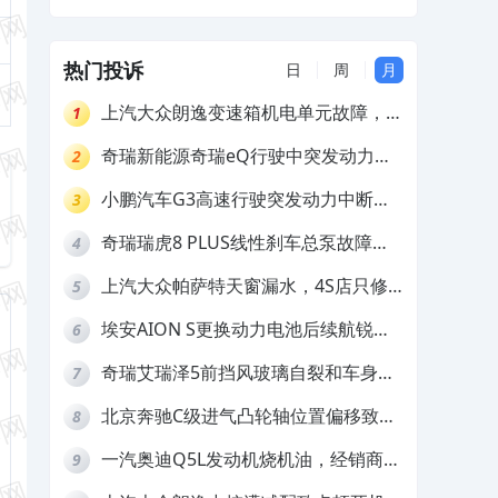
及赔偿
热门投诉
日
周
月
上汽大众朗逸变速箱机电单元故障，厂
1
家不作为
奇瑞新能源奇瑞eQ行驶中突发动力受
2
限报警和车辆无法正常快充，厂家推脱
小鹏汽车G3高速行驶突发动力中断，
3
拒绝三电质保
存在严重安全隐患
奇瑞瑞虎8 PLUS线性刹车总泵故障，
4
4S店需自费更换
上汽大众帕萨特天窗漏水，4S店只修
5
车不赔偿
埃安AION S更换动力电池后续航锐
6
减，售后拒不提供维修档案
奇瑞艾瑞泽5前挡风玻璃自裂和车身多
7
处返锈，4S店需自费维修
北京奔驰C级进气凸轮轴位置偏移致发
8
动机严重抖动，4S店需自费维修
一汽奥迪Q5L发动机烧机油，经销商推
9
诿不予解决