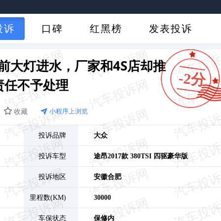
投诉
口碑
红黑榜
发表投诉
前大灯进水，厂家和4S店却推
-2分
责任不予处理
收藏
小程序上浏览
投诉品牌
大众
投诉车型
途昂
2017款 380TSI 四驱豪华版
投诉地区
安徽
合肥
里程数(KM)
30000
车保状态
保修内