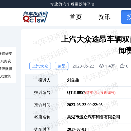
专业的汽车质量投诉平台
首页
资讯
上汽大众途昂车辆双
卸
微信好友
QQ好友
上汽大众
途昂
2023-05-22
1.4万
0
新浪微博
QQ空间
投诉人
刘
先生
投诉编号
QT318057
(请牢记此投诉编号)
投诉时间
2023-05-22 09:22:05
4S店名称
巢湖市运众汽车销售有限公司
购车时间
2017-07-01