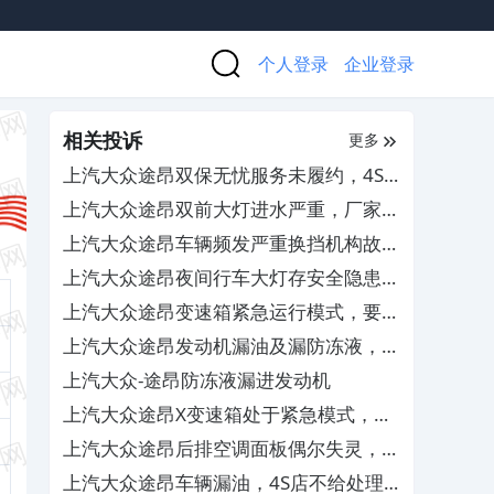
个人登录
企业登录
相关投诉
更多
上汽大众途昂双保无忧服务未履约，4S
店跑路无人管
上汽大众途昂双前大灯进水严重，厂家和
4S店不负责任不处理
上汽大众途昂车辆频发严重换挡机构故
障，要求厂家予以退车
上汽大众途昂夜间行车大灯存安全隐患，
4S店无法调整解决
上汽大众途昂变速箱紧急运行模式，要求
免费更换TCU
上汽大众途昂发动机漏油及漏防冻液，
4S查不出原因无法解决
上汽大众-途昂防冻液漏进发动机
上汽大众途昂X变速箱处于紧急模式，导
致缺失奇数挡位
上汽大众途昂后排空调面板偶尔失灵，售
后置之不理
上汽大众途昂车辆漏油，4S店不给处理