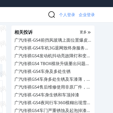
个人登录
企业登录
相关投诉
更多
广汽传祺-GS4前挡风玻璃上面位置爆皮
掉漆
广汽传祺-GS4车机3G退网致终身服务失
效
广汽传祺GS4发动机抖动亮故障灯和变速
箱异响顿挫及车顶掉漆，厂家推诿未解决
广汽传祺GS4 TBOX模块升级屡出问题，
要求厂家彻底维修
广汽传祺-GS4车身及多处生锈
广汽传祺GS4车身多处生锈及车漆薄，要
求厂家理赔维修
广汽传祺GS4售后维修使用非原厂件，欺
骗消费者
广汽传祺-GS4车身生锈和车顶掉漆
广汽传祺-GS4夜间行车360模糊出现雪花
屏
广汽传祺GS4车门严重锈蚀及起泡掉漆，