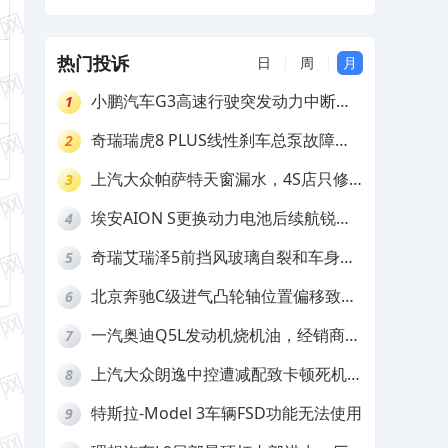
要求厂家换门维修
热门投诉
日
周
月
小鹏汽车G3高速行驶突发动力中断，
1
存在严重安全隐患
奇瑞瑞虎8 PLUS线性刹车总泵故障，
2
4S店需自费更换
上汽大众帕萨特天窗漏水，4S店只修
3
车不赔偿
埃安AION S更换动力电池后续航锐
4
减，售后拒不提供维修档案
奇瑞艾瑞泽5前挡风玻璃自裂和车身多
5
处返锈，4S店需自费维修
北京奔驰C级进气凸轮轴位置偏移致发
6
动机严重抖动，4S店需自费维修
一汽奥迪Q5L发动机烧机油，经销商推
7
诿不予解决
上汽大众朗逸中控遭减配致卡顿死机，
8
要求换869主机
特斯拉-Model 3车辆FSD功能无法使用
9