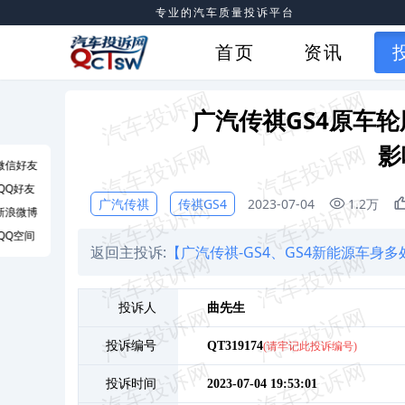
专业的汽车质量投诉平台
首页
资讯
广汽传祺GS4原车
影
微信好友
QQ好友
广汽传祺
传祺GS4
2023-07-04
1.2万
新浪微博
QQ空间
返回主投诉:
【广汽传祺-GS4、GS4新能源车身
投诉人
曲
先生
投诉编号
QT319174
(请牢记此投诉编号)
投诉时间
2023-07-04 19:53:01