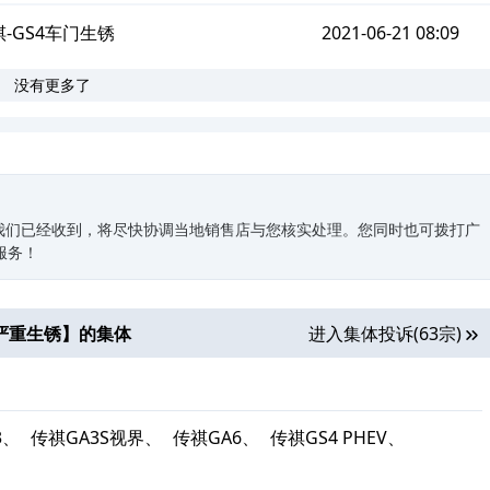
-GS4车门生锈
2021-06-21 08:09
没有更多了
我们已经收到，将尽快协调当地销售店与您核实处理。您同时也可拨打广
您服务！
严重生锈
】的集体
进入集体投诉(63宗)
3、
传祺GA3S视界、
传祺GA6、
传祺GS4 PHEV、