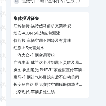
理想汽车L9尾部星环灯内部进水，厂
10
家拒绝赔付
集体投诉征集
江铃福特-福特烈马前桥支架断裂
埃安-AION S电池鼓包漏液
特斯拉-车辆空调不制冷及有异味
红旗-H5天窗漏水
一汽大众-车辆空调喷粉
广汽丰田-威兰达卡片钥匙不灵敏及易消
磁
岚图-岚图追光 PHEV厂家虚假宣传车辆配
置与功能
宝马-车辆进气格栅熄火后不自动关闭
长安马自达-昂克赛拉空调膨胀阀垫片生
锈
北京现代-车辆多处生锈