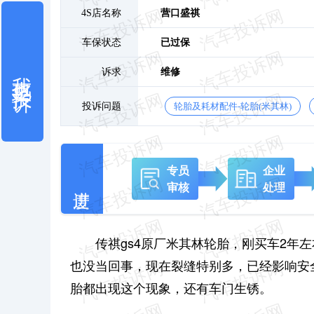
4S店名称
营口盛祺
车保状态
已过保
我也要投诉
诉求
维修
投诉问题
轮胎及耗材配件-轮胎(米其林)
专员
企业
审核
处理
传祺gs4原厂米其林轮胎，刚买车2年
也没当回事，现在裂缝特别多，已经影响安
胎都出现这个现象，还有车门生锈。