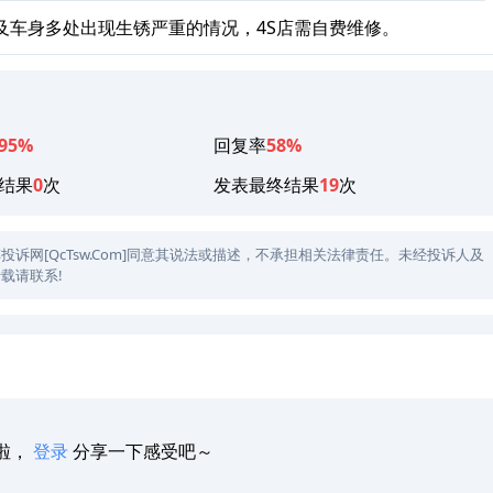
及车身多处出现生锈严重的情况，4S店需自费维修。
95%
回复率
58%
结果
0
次
发表最终结果
19
次
网[QcTsw.Com]同意其说法或描述，不承担相关法律责任。未经投诉人及
载请联系!
啦，
登录
分享一下感受吧～