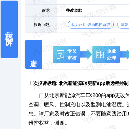
诉求
整改道歉
投诉问题
动力驱动-燃油电控系统
重复
我也要投诉
专员
企业
审核
处理
上次投诉标题:
北汽新能源EX更新app后远程控
自从北京新能源汽车EX200的app更
空调、暖风、控制充电以及监测电池温度。
患。请厂家及时改正错误，不要随意践踏用
维护权益，谢谢。