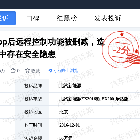
投诉
口碑
红黑榜
发表投诉
app后远程控制功能被删减，造
-2分
中存在安全隐患
.5万
0
收藏
小程序上浏览
投诉品牌
北汽新能源
投诉车型
北汽新能源EX
2016款 EX200 乐活版
投诉地区
北京
购车时间
2016-12-01
涉诉金额
55万元