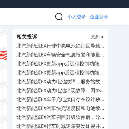
个人登录
企业登录
相关投诉
更多
北汽新能源EX行驶中亮电池红灯且导致
电池衰减严重，4S店多次维修无果
北汽新能源EX车辆安全气囊报警和能量
回收无法调节及刹车故障，厂家不予索赔
北汽新能源EX更新app后远程控制功能被
删减，造成行车中存在安全隐患
北汽新能源EX更新app后远程控制功能被
删减，造成行车中存在安全隐患
北汽新能源EX动力电池故障，服务站故
意拖延维修时间且拒不提供维修单
北汽新能源EX动力电池出现故障，因4S
店缺配件导致汽车无法维修
北汽新能源EX车子充电接口存在设计缺
陷问题，且维修费用极高
北汽新能源EX汽车快充速度慢和电池续
航能力低，要求厂家给予解决
北汽新能源EX汽车召回升级软件后，导
致续航严重不足和快充速度受限
北汽新能源EX行车时减速箱突发炸裂并