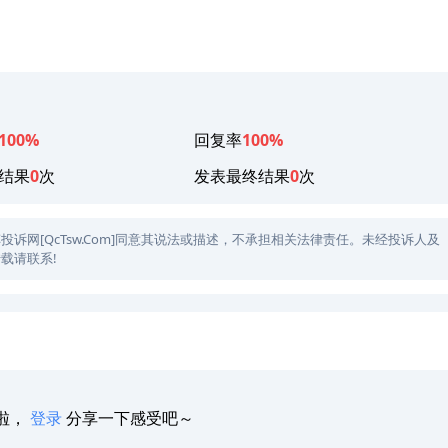
100%
回复率
100%
结果
0
次
发表最终结果
0
次
网[QcTsw.Com]同意其说法或描述，不承担相关法律责任。未经投诉人及
载请联系!
啦，
登录
分享一下感受吧～