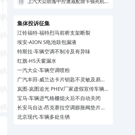
上汽大众朗逸中控遭减配致卡顿死机，
10
要求换869主机
集体投诉征集
江铃福特-福特烈马前桥支架断裂
埃安-AION S电池鼓包漏液
特斯拉-车辆空调不制冷及有异味
红旗-H5天窗漏水
一汽大众-车辆空调喷粉
广汽丰田-威兰达卡片钥匙不灵敏及易消
磁
岚图-岚图追光 PHEV厂家虚假宣传车辆配
置与功能
宝马-车辆进气格栅熄火后不自动关闭
长安马自达-昂克赛拉空调膨胀阀垫片生
锈
北京现代-车辆多处生锈