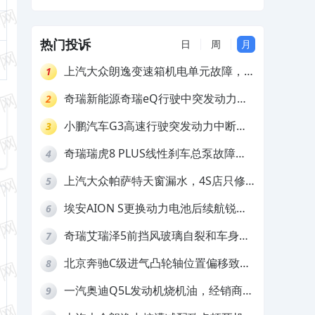
出现大量漏油，厂家以过保为由不予质保
维修
热门投诉
日
周
月
上汽大众朗逸变速箱机电单元故障，厂
1
家不作为
奇瑞新能源奇瑞eQ行驶中突发动力受
2
限报警和车辆无法正常快充，厂家推脱
小鹏汽车G3高速行驶突发动力中断，
3
拒绝三电质保
存在严重安全隐患
奇瑞瑞虎8 PLUS线性刹车总泵故障，
4
4S店需自费更换
上汽大众帕萨特天窗漏水，4S店只修
5
车不赔偿
埃安AION S更换动力电池后续航锐
6
减，售后拒不提供维修档案
奇瑞艾瑞泽5前挡风玻璃自裂和车身多
7
处返锈，4S店需自费维修
北京奔驰C级进气凸轮轴位置偏移致发
8
动机严重抖动，4S店需自费维修
一汽奥迪Q5L发动机烧机油，经销商推
9
诿不予解决