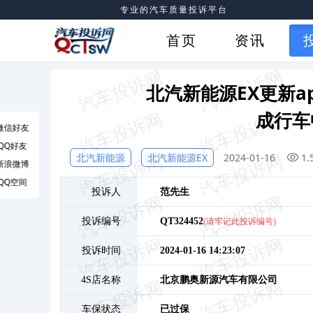
专业的汽车质量投诉平台
首页
资讯
北汽新能源EX更新
成行车
微信好友
QQ好友
北汽新能源
北汽新能源EX
2024-01-16
1
新浪微博
QQ空间
投诉人
范
先生
投诉编号
QT324452
(请牢记此投诉编号)
投诉时间
2024-01-16 14:23:07
4S店名称
北京鹏奥新源汽车有限公司
车保状态
已过保