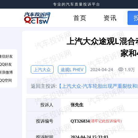
专业的汽车质量投诉平台
首页
资讯
上汽大众途观L混合
家和
微信好友
QQ好友
上汽大众
途观L PHEV
2024-04-24
1.9万
新浪微博
QQ空间
返回主投诉:
【上汽大众-汽车轮胎出现严重裂纹和
投诉人
张
先生
投诉编号
QT326834
(请牢记此投诉编号)
投诉时间
2024-04-24 15:33:03