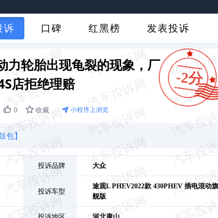
投诉
口碑
红黑榜
发表投诉
动力轮胎出现龟裂的现象，厂
-2分
4S店拒绝理赔
0
收藏
小程序上浏览
鼓包】
投诉品牌
大众
途观L PHEV
2022款 430PHEV 插电混动
投诉车型
舰版
投诉地区
河北
唐山