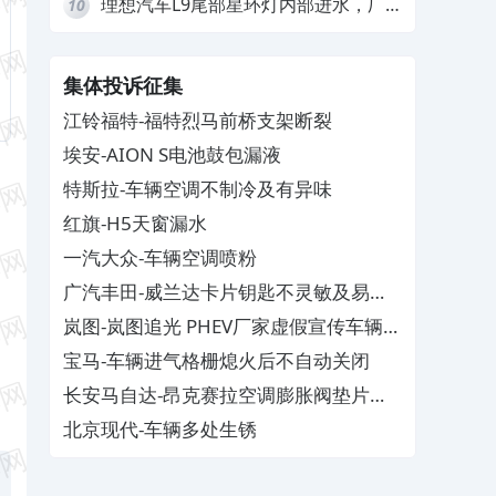
理想汽车L9尾部星环灯内部进水，厂
10
家拒绝赔付
集体投诉征集
江铃福特-福特烈马前桥支架断裂
埃安-AION S电池鼓包漏液
特斯拉-车辆空调不制冷及有异味
红旗-H5天窗漏水
一汽大众-车辆空调喷粉
广汽丰田-威兰达卡片钥匙不灵敏及易消
磁
岚图-岚图追光 PHEV厂家虚假宣传车辆配
置与功能
宝马-车辆进气格栅熄火后不自动关闭
长安马自达-昂克赛拉空调膨胀阀垫片生
锈
北京现代-车辆多处生锈