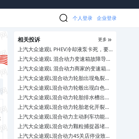
个人登录
企业登录
相关投诉
更多
上汽大众途观L PHEV冷却液泵卡死，要
求厂家积极处理
上汽大众途观L 混合动力变速箱故障导致
车辆趴窝，4S店拖延维修
上汽大众途观L 混合动力商家的变速箱换
油活动暗藏猫腻，疑似欺诈消费者
上汽大众途观L混合动力轮胎出现龟裂现
象，厂家拒绝理赔
上汽大众途观L混合动力轮毂出现白色斑
点状，售后以非质量问题为由不予处理
上汽大众途观L混合动力轮胎排水槽出现
龟裂的现象，4S店以过保为由拒绝理赔
上汽大众途观L混合动力轮胎老化开裂导
致漏气，厂商却拒绝理赔
上汽大众途观L混合动力主动刹车功能频
旗
繁介入且无法关闭，4S店以正常为由不
上汽大众途观L混合动力颗粒捕捉器堵塞
予维修
和acc频繁出现故障，厂家和4S店却相互
上汽大众途观L混合动力4S关店停业致保