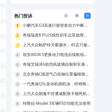
推诿不予解决
养服务无法使用，要求退款
热门投诉
日
周
月
小鹏汽车G3高速行驶突发动力中断，
1
存在严重安全隐患
奇瑞瑞虎8 PLUS线性刹车总泵故障，
2
4S店需自费更换
上汽大众帕萨特天窗漏水，4S店只修
3
车不赔偿
埃安AION S更换动力电池后续航锐
4
减，售后拒不提供维修档案
奇瑞艾瑞泽5前挡风玻璃自裂和车身多
5
处返锈，4S店需自费维修
北京奔驰C级进气凸轮轴位置偏移致发
6
动机严重抖动，4S店需自费维修
一汽奥迪Q5L发动机烧机油，经销商推
7
诿不予解决
上汽大众朗逸中控遭减配致卡顿死机，
8
要求换869主机
特斯拉-Model 3车辆FSD功能无法使用
9