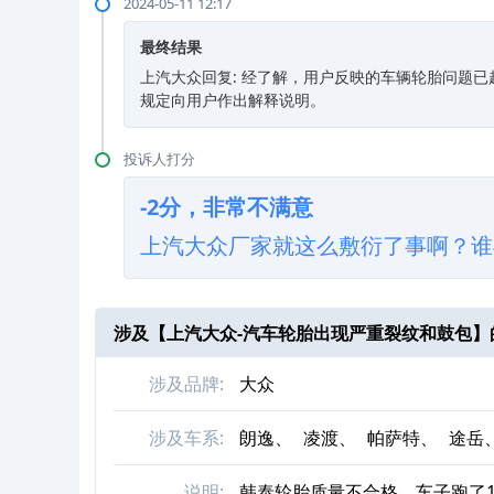
2024-05-11 12:17
最终结果
上汽大众回复: 经了解，用户反映的车辆轮胎问题
规定向用户作出解释说明。
投诉人打分
-2分，非常不满意
上汽大众厂家就这么敷衍了事啊？谁
涉及【
上汽大众-汽车轮胎出现严重裂纹和鼓包
】
涉及品牌:
大众
涉及车系:
朗逸、
凌渡、
帕萨特、
途岳
说明:
韩泰轮胎质量不合格，车子跑了