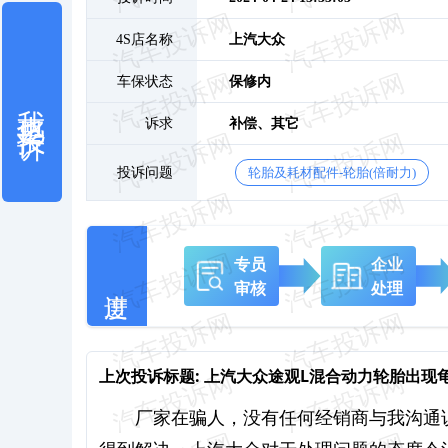
4S店名称
上汽大众
车保状态
保修内
我也要投诉
诉求
补偿、
其它
投诉问题
轮胎及耗材配件-轮胎(倍耐力)
专员
企业
审核
处理
上次投诉标题:
上汽大众途观L混合动力轮胎出现
厂家在骗人，没有任何经销商与我沟通