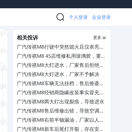
个人登录
企业登录
相关投诉
更多
广汽传祺M8行驶中突然熄火且仪表亮故
障码，存在严重安全隐患
广汽传祺M8 4S店维修私用玻璃胶，要求
免费更换大灯支架并补偿
广汽传祺M8大灯进水，厂家售后拒绝维
修
广汽传祺M8大灯进水，厂家不予解决
广汽传祺M8车辆无法挂档，售后推诿不
处理
广汽传祺M8经销商隐瞒改装事实冒充高
配车销售，要求退一赔三
广汽传祺M8两大灯出现裂痕，导致进水
广汽传祺M8售后维修出错，导致空调漏
水泡车
广汽传祺M8右前半轴漏油，厂家以人为
损坏为由拒绝质保
广汽传祺M8新车后尾灯开裂，存在安全