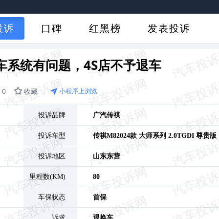
投诉
口碑
红黑榜
发表投诉
车系统有问题，4S店不予退车
0
收藏
小程序上浏览
投诉品牌
广汽传祺
投诉车型
传祺M8
2024款 大师系列 2.0TGDI 尊贵版
投诉地区
山东
东营
里程数(KM)
80
车保状态
首保
诉求
退换车