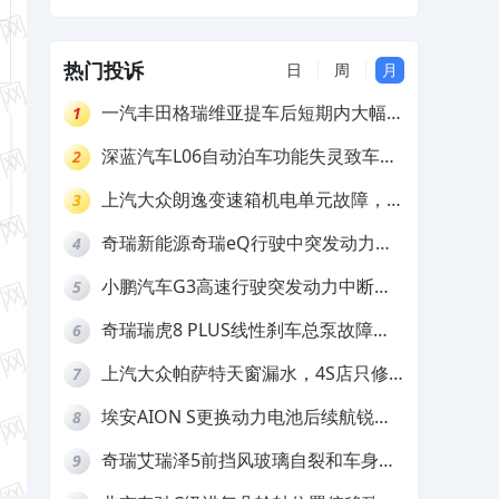
隐患
热门投诉
日
周
月
一汽丰田格瑞维亚提车后短期内大幅降
1
价，要求退还差价
深蓝汽车L06自动泊车功能失灵致车辆
2
撞墙，厂家客服推诿拒担责
上汽大众朗逸变速箱机电单元故障，厂
3
家不作为
奇瑞新能源奇瑞eQ行驶中突发动力受
4
限报警和车辆无法正常快充，厂家推脱
小鹏汽车G3高速行驶突发动力中断，
5
拒绝三电质保
存在严重安全隐患
奇瑞瑞虎8 PLUS线性刹车总泵故障，
6
4S店需自费更换
上汽大众帕萨特天窗漏水，4S店只修
7
车不赔偿
埃安AION S更换动力电池后续航锐
8
减，售后拒不提供维修档案
奇瑞艾瑞泽5前挡风玻璃自裂和车身多
9
处返锈，4S店需自费维修