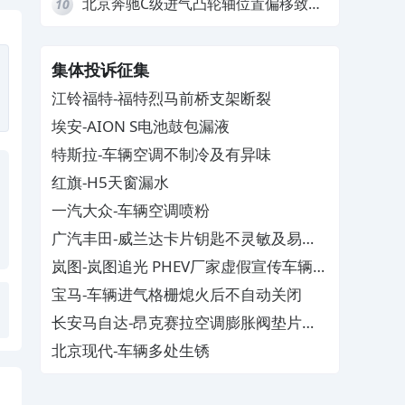
北京奔驰C级进气凸轮轴位置偏移致发
10
动机严重抖动，4S店需自费维修
集体投诉征集
江铃福特-福特烈马前桥支架断裂
埃安-AION S电池鼓包漏液
特斯拉-车辆空调不制冷及有异味
红旗-H5天窗漏水
一汽大众-车辆空调喷粉
广汽丰田-威兰达卡片钥匙不灵敏及易消
磁
岚图-岚图追光 PHEV厂家虚假宣传车辆配
置与功能
宝马-车辆进气格栅熄火后不自动关闭
长安马自达-昂克赛拉空调膨胀阀垫片生
锈
北京现代-车辆多处生锈