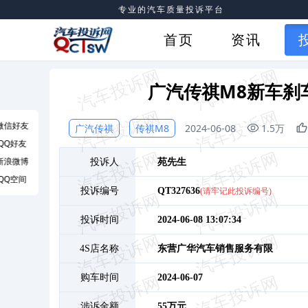
专业的汽车质量投诉平台
首页
资讯
广汽传祺M8新车刹
微信好友
广汽传祺
传祺M8
2024-06-08
1.5万
QQ好友
新浪微博
投诉人
苑
先生
QQ空间
投诉编号
QT327636
(请牢记此投诉编号)
投诉时间
2024-06-08 13:07:34
4S店名称
东营广华汽车销售服务有限
购车时间
2024-06-07
涉诉金额
55万元