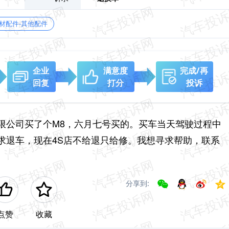
材配件-其他配件
企业
满意度
完成/再
回复
打分
投诉
限公司买了个M8，六月七号买的。买车当天驾驶过程中
求退车，现在4S店不给退只给修。我想寻求帮助，联系
分享到:
点赞
收藏