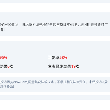
我们已经收到，将尽快协调当地销售店与您核实处理，您同时也可拨打广
务!
95%
回复率
58%
结果
0
次
发表最终结果
19
次
网[QcTsw.Com]同意其说法或描述，不承担相关法律责任。未经投诉人及
载请联系!