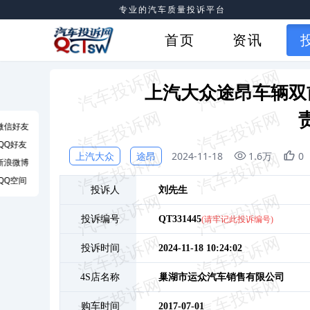
专业的汽车质量投诉平台
首页
资讯
上汽大众途昂车辆双
微信好友
QQ好友
上汽大众
途昂
2024-11-18
1.6万
0
新浪微博
QQ空间
投诉人
刘
先生
投诉编号
QT331445
(请牢记此投诉编号)
投诉时间
2024-11-18 10:24:02
4S店名称
巢湖市运众汽车销售有限公司
购车时间
2017-07-01