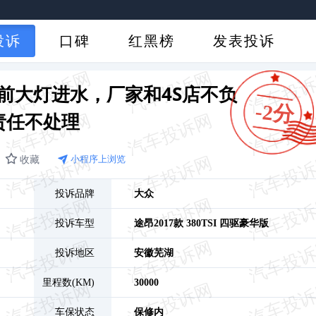
投诉
口碑
红黑榜
发表投诉
前大灯进水，厂家和4S店不负
-2分
责任不处理
收藏
小程序上浏览
投诉品牌
大众
投诉车型
途昂
2017款 380TSI 四驱豪华版
投诉地区
安徽
芜湖
里程数(KM)
30000
车保状态
保修内