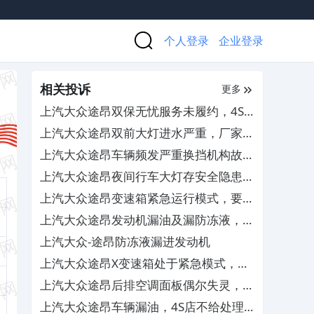
个人登录
企业登录
相关投诉
更多
上汽大众途昂双保无忧服务未履约，4S
店跑路无人管
上汽大众途昂双前大灯进水严重，厂家和
4S店不负责任不处理
上汽大众途昂车辆频发严重换挡机构故
障，要求厂家予以退车
上汽大众途昂夜间行车大灯存安全隐患，
4S店无法调整解决
上汽大众途昂变速箱紧急运行模式，要求
免费更换TCU
上汽大众途昂发动机漏油及漏防冻液，
4S查不出原因无法解决
上汽大众-途昂防冻液漏进发动机
上汽大众途昂X变速箱处于紧急模式，导
致缺失奇数挡位
上汽大众途昂后排空调面板偶尔失灵，售
后置之不理
上汽大众途昂车辆漏油，4S店不给处理