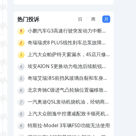
及赔偿
热门投诉
日
周
月
小鹏汽车G3高速行驶突发动力中断，
1
存在严重安全隐患
奇瑞瑞虎8 PLUS线性刹车总泵故障，
2
4S店需自费更换
上汽大众帕萨特天窗漏水，4S店只修
3
车不赔偿
埃安AION S更换动力电池后续航锐
4
减，售后拒不提供维修档案
奇瑞艾瑞泽5前挡风玻璃自裂和车身多
5
处返锈，4S店需自费维修
北京奔驰C级进气凸轮轴位置偏移致发
6
动机严重抖动，4S店需自费维修
一汽奥迪Q5L发动机烧机油，经销商推
7
诿不予解决
上汽大众朗逸中控遭减配致卡顿死机，
8
要求换869主机
特斯拉-Model 3车辆FSD功能无法使用
9