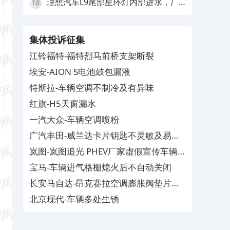
理想汽车L9尾部星环灯内部进水，厂
10
家拒绝赔付
集体投诉征集
江铃福特-福特烈马前桥支架断裂
埃安-AION S电池鼓包漏液
特斯拉-车辆空调不制冷及有异味
红旗-H5天窗漏水
一汽大众-车辆空调喷粉
广汽丰田-威兰达卡片钥匙不灵敏及易消
磁
岚图-岚图追光 PHEV厂家虚假宣传车辆配
置与功能
宝马-车辆进气格栅熄火后不自动关闭
长安马自达-昂克赛拉空调膨胀阀垫片生
锈
北京现代-车辆多处生锈