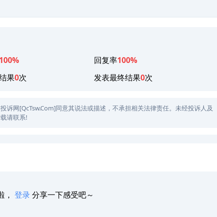
100%
回复率
100%
结果
0
次
发表最终结果
0
次
网[QcTsw.Com]同意其说法或描述，不承担相关法律责任。未经投诉人及
载请联系!
啦，
登录
分享一下感受吧～