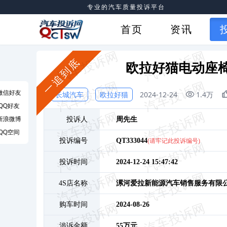
专业的汽车质量投诉平台
首页
资讯
一追到底
欧拉好猫电动座椅
微信好友
长城汽车
欧拉好猫
2024-12-24
1.4万
QQ好友
新浪微博
投诉人
周
先生
QQ空间
投诉编号
QT333044
(请牢记此投诉编号)
投诉时间
2024-12-24 15:47:42
4S店名称
漯河爱拉新能源汽车销售服务有限
购车时间
2024-08-26
涉诉金额
55万元