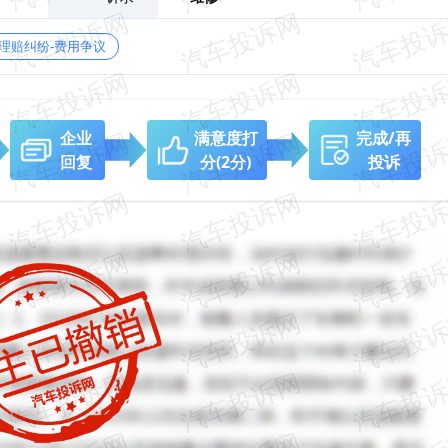
理赔纠纷-费用争议
企业
满意度打
完成/再
回复
分
(2分)
投诉