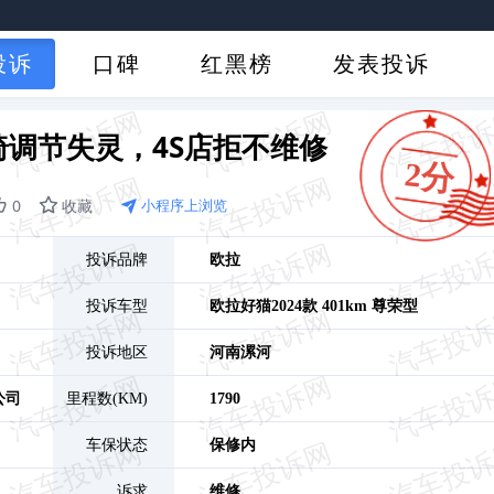
投诉
口碑
红黑榜
发表投诉
调节失灵，4S店拒不维修
2分
0
收藏
小程序上浏览
投诉品牌
欧拉
投诉车型
欧拉好猫
2024款 401km 尊荣型
投诉地区
河南
漯河
公司
里程数(KM)
1790
车保状态
保修内
诉求
维修