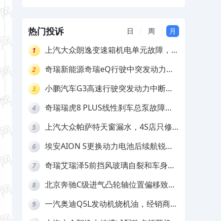
求4S店彻底解决
热门投诉
日
周
月
上汽大众朗逸变速箱机电单元故障，厂
1
家不作为
奇瑞新能源奇瑞eQ行驶中突发动力受
2
限报警和车辆无法正常快充，厂家推脱
小鹏汽车G3高速行驶突发动力中断，
3
拒绝三电质保
存在严重安全隐患
奇瑞瑞虎8 PLUS线性刹车总泵故障，
4
4S店需自费更换
上汽大众帕萨特天窗漏水，4S店只修
5
车不赔偿
埃安AION S更换动力电池后续航锐
6
减，售后拒不提供维修档案
奇瑞艾瑞泽5前挡风玻璃自裂和车身多
7
处返锈，4S店需自费维修
北京奔驰C级进气凸轮轴位置偏移致发
8
动机严重抖动，4S店需自费维修
一汽奥迪Q5L发动机烧机油，经销商推
9
诿不予解决