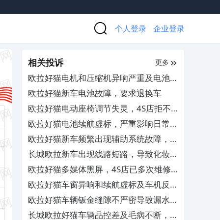
个人登录
企业登录
相关投诉
更多
欧拉好猫电机和压缩机异响严重及电池充
不进电，要求4S店免费维修和补偿
欧拉好猫新车电池故障，要求退换车
欧拉好猫电动座椅调节失灵，4S店拒不
维修
欧拉好猫电池续航虚标，严重影响日常用
车
欧拉好猫新车频繁出现辅助系统故障，
4S店多次检测无果
长城欧拉新车出现线路短路，导致化妆镜
和阅读灯无法使用
欧拉好猫多媒体黑屏，4S店已多次维修
未解决
欧拉好猫车窗异响和续航虚标及车机反应
慢，4S店一直未解决
欧拉好猫车辆钣金缝隙不严密导致漏水，
要求厂家给换车
长城欧拉好猫车辆品控差及毛病不断，要