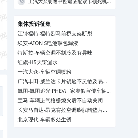
上汽大众朗逸中控遭减配致卡顿死机，
10
要求换869主机
集体投诉征集
江铃福特-福特烈马前桥支架断裂
埃安-AION S电池鼓包漏液
特斯拉-车辆空调不制冷及有异味
红旗-H5天窗漏水
一汽大众-车辆空调喷粉
广汽丰田-威兰达卡片钥匙不灵敏及易消
磁
岚图-岚图追光 PHEV厂家虚假宣传车辆配
置与功能
宝马-车辆进气格栅熄火后不自动关闭
长安马自达-昂克赛拉空调膨胀阀垫片生
锈
北京现代-车辆多处生锈