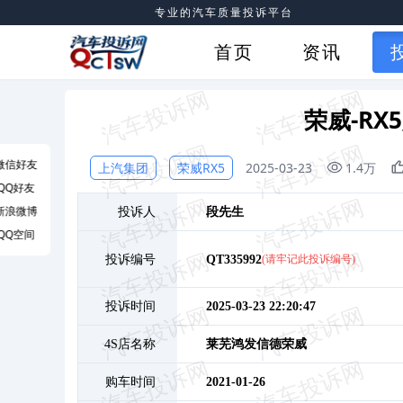
专业的汽车质量投诉平台
首页
资讯
荣威-R
微信好友
上汽集团
荣威RX5
2025-03-23
1.4万
QQ好友
新浪微博
投诉人
段
先生
QQ空间
投诉编号
QT335992
(请牢记此投诉编号)
投诉时间
2025-03-23 22:20:47
4S店名称
莱芜鸿发信德荣威
购车时间
2021-01-26