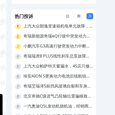
解决
热门投诉
日
周
月
上汽大众朗逸变速箱机电单元故障，厂
1
家不作为
奇瑞新能源奇瑞eQ行驶中突发动力受
2
限报警和车辆无法正常快充，厂家推脱
小鹏汽车G3高速行驶突发动力中断，
3
拒绝三电质保
存在严重安全隐患
奇瑞瑞虎8 PLUS线性刹车总泵故障，
4
4S店需自费更换
上汽大众帕萨特天窗漏水，4S店只修
5
车不赔偿
埃安AION S更换动力电池后续航锐
6
减，售后拒不提供维修档案
奇瑞艾瑞泽5前挡风玻璃自裂和车身多
7
处返锈，4S店需自费维修
北京奔驰C级进气凸轮轴位置偏移致发
8
动机严重抖动，4S店需自费维修
一汽奥迪Q5L发动机烧机油，经销商推
9
诿不予解决