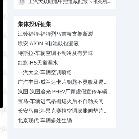
上汽大众朗逸中控遭减配致卡顿死机，
10
要求换869主机
集体投诉征集
江铃福特-福特烈马前桥支架断裂
埃安-AION S电池鼓包漏液
特斯拉-车辆空调不制冷及有异味
红旗-H5天窗漏水
一汽大众-车辆空调喷粉
广汽丰田-威兰达卡片钥匙不灵敏及易消
磁
岚图-岚图追光 PHEV厂家虚假宣传车辆配
置与功能
宝马-车辆进气格栅熄火后不自动关闭
长安马自达-昂克赛拉空调膨胀阀垫片生
锈
北京现代-车辆多处生锈