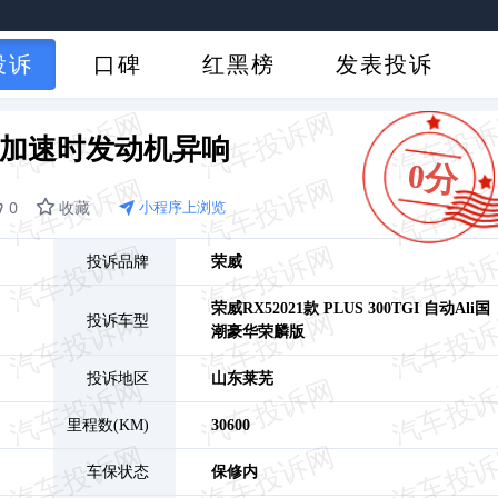
投诉
口碑
红黑榜
发表投诉
X5加速时发动机异响
0分
0
收藏
小程序上浏览
投诉品牌
荣威
荣威RX5
2021款 PLUS 300TGI 自动Ali国
投诉车型
潮豪华荣麟版
投诉地区
山东
莱芜
里程数(KM)
30600
车保状态
保修内