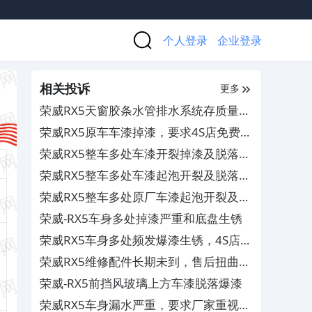
个人登录
企业登录
相关投诉
更多
荣威RX5天窗胶条水管排水系统存质量缺
陷，厂商相互推诿不解决
荣威RX5原车车漆掉漆，要求4S店免费维
修
荣威RX5整车多处车漆开裂掉漆及脱落，
要求厂家免费维修
荣威RX5整车多处车漆起泡开裂及脱落，
要求厂家免费维修
荣威RX5整车多处原厂车漆起泡开裂及锈
蚀，要求厂家免费维修
荣威-RX5车身多处掉漆严重和底盘生锈
荣威RX5车身多处频发爆漆生锈，4S店多
次维修未解决
荣威RX5维修配件长期未到，售后扭曲事
实不予更换
荣威-RX5前挡风玻璃上方车漆脱落爆漆
荣威RX5车身漏水严重，要求厂家重视并