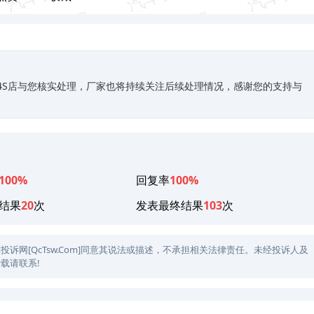
关4S店与您核实处理，厂家也将持续关注后续处理情况，感谢您的支持与
100%
回复率
100%
结果
20
次
发表最终结果
103
次
网[QcTsw.Com]同意其说法或描述，不承担相关法律责任。未经投诉人及
载请联系!