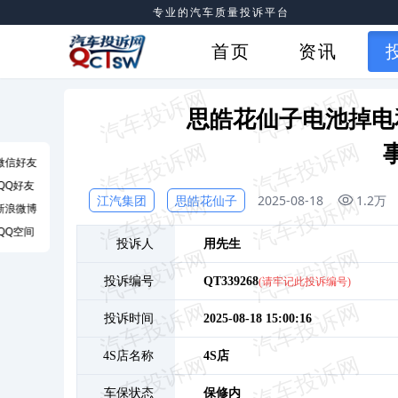
专业的汽车质量投诉平台
首页
资讯
思皓花仙子电池掉电
微信好友
QQ好友
江汽集团
思皓花仙子
2025-08-18
1.2万
新浪微博
QQ空间
投诉人
用
先生
投诉编号
QT339268
(请牢记此投诉编号)
投诉时间
2025-08-18 15:00:16
4S店名称
4S店
车保状态
保修内