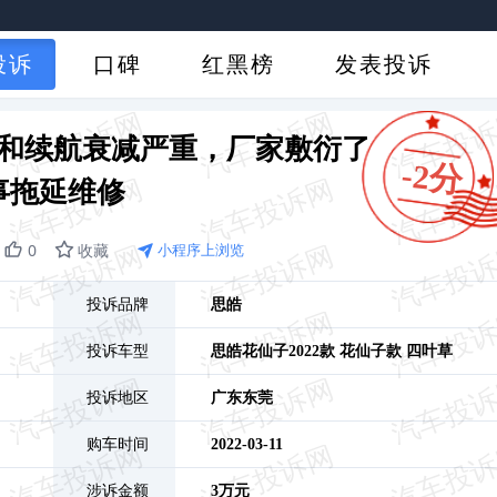
投诉
口碑
红黑榜
发表投诉
和续航衰减严重，厂家敷衍了
-2分
事拖延维修
0
收藏
小程序上浏览
投诉品牌
思皓
投诉车型
思皓花仙子
2022款 花仙子款 四叶草
投诉地区
广东
东莞
购车时间
2022-03-11
涉诉金额
3万元