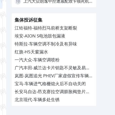
上汽大众朗逸中控遭减配致卡顿死机，
10
要求换869主机
集体投诉征集
江铃福特-福特烈马前桥支架断裂
埃安-AION S电池鼓包漏液
特斯拉-车辆空调不制冷及有异味
红旗-H5天窗漏水
一汽大众-车辆空调喷粉
广汽丰田-威兰达卡片钥匙不灵敏及易消
磁
岚图-岚图追光 PHEV厂家虚假宣传车辆配
置与功能
宝马-车辆进气格栅熄火后不自动关闭
长安马自达-昂克赛拉空调膨胀阀垫片生
锈
北京现代-车辆多处生锈