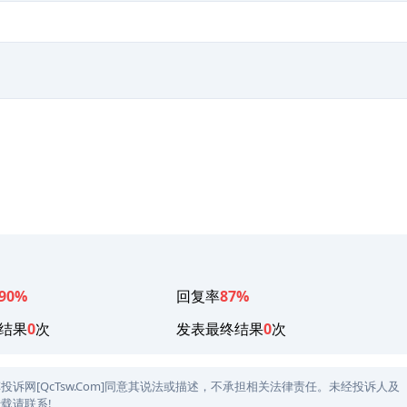
90%
回复率
87%
结果
0
次
发表最终结果
0
次
网[QcTsw.Com]同意其说法或描述，不承担相关法律责任。未经投诉人及
载请联系!