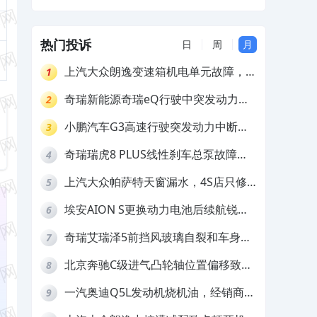
不给处理
热门投诉
日
周
月
上汽大众朗逸变速箱机电单元故障，厂
1
家不作为
奇瑞新能源奇瑞eQ行驶中突发动力受
2
限报警和车辆无法正常快充，厂家推脱
小鹏汽车G3高速行驶突发动力中断，
3
拒绝三电质保
存在严重安全隐患
奇瑞瑞虎8 PLUS线性刹车总泵故障，
4
4S店需自费更换
上汽大众帕萨特天窗漏水，4S店只修
5
车不赔偿
埃安AION S更换动力电池后续航锐
6
减，售后拒不提供维修档案
奇瑞艾瑞泽5前挡风玻璃自裂和车身多
7
处返锈，4S店需自费维修
北京奔驰C级进气凸轮轴位置偏移致发
8
动机严重抖动，4S店需自费维修
一汽奥迪Q5L发动机烧机油，经销商推
9
诿不予解决