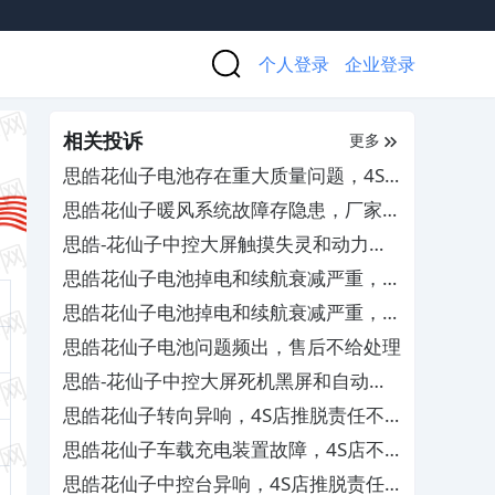
个人登录
企业登录
相关投诉
更多
思皓花仙子电池存在重大质量问题，4S
店拖延冷处理
思皓花仙子暖风系统故障存隐患，厂家推
诿不担责
思皓-花仙子中控大屏触摸失灵和动力电
池损坏
思皓花仙子电池掉电和续航衰减严重，厂
家敷衍了事拖延维修
思皓花仙子电池掉电和续航衰减严重，厂
家敷衍了事拖延维修
思皓花仙子电池问题频出，售后不给处理
思皓-花仙子中控大屏死机黑屏和自动重
启
思皓花仙子转向异响，4S店推脱责任不
给处理
思皓花仙子车载充电装置故障，4S店不
予保修
思皓花仙子中控台异响，4S店推脱责任