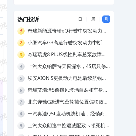
及赔偿
热门投诉
日
周
月
奇瑞新能源奇瑞eQ行驶中突发动力受
1
限报警和车辆无法正常快充，厂家推脱
小鹏汽车G3高速行驶突发动力中断，
2
拒绝三电质保
存在严重安全隐患
奇瑞瑞虎8 PLUS线性刹车总泵故障，
3
4S店需自费更换
上汽大众帕萨特天窗漏水，4S店只修
4
车不赔偿
埃安AION S更换动力电池后续航锐
5
减，售后拒不提供维修档案
奇瑞艾瑞泽5前挡风玻璃自裂和车身多
6
处返锈，4S店需自费维修
北京奔驰C级进气凸轮轴位置偏移致发
7
动机严重抖动，4S店需自费维修
一汽奥迪Q5L发动机烧机油，经销商推
8
诿不予解决
上汽大众朗逸中控遭减配致卡顿死机，
9
要求换869主机