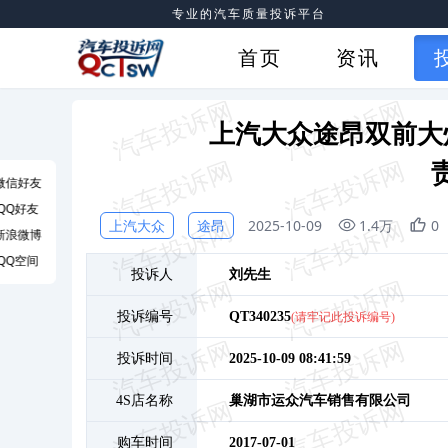
专业的汽车质量投诉平台
首页
资讯
上汽大众途昂双前大
微信好友
QQ好友
上汽大众
途昂
2025-10-09
1.4万
0
新浪微博
QQ空间
投诉人
刘
先生
投诉编号
QT340235
(请牢记此投诉编号)
投诉时间
2025-10-09 08:41:59
4S店名称
巢湖市运众汽车销售有限公司
购车时间
2017-07-01