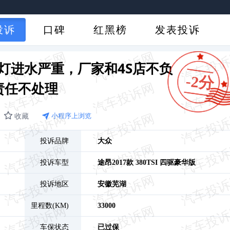
投诉
口碑
红黑榜
发表投诉
灯进水严重，厂家和4S店不负
-2分
责任不处理
收藏
小程序上浏览
投诉品牌
大众
投诉车型
途昂
2017款 380TSI 四驱豪华版
投诉地区
安徽
芜湖
里程数(KM)
33000
车保状态
已过保