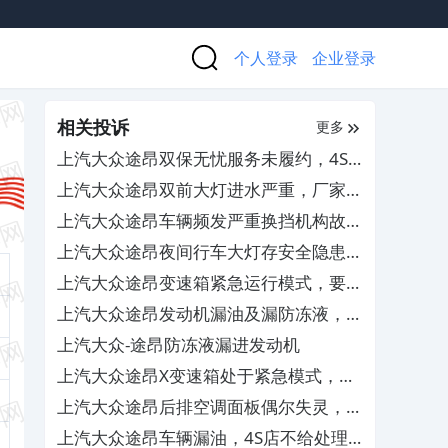
个人登录
企业登录
相关投诉
更多
上汽大众途昂双保无忧服务未履约，4S
店跑路无人管
上汽大众途昂双前大灯进水严重，厂家和
4S店不负责任不处理
上汽大众途昂车辆频发严重换挡机构故
障，要求厂家予以退车
上汽大众途昂夜间行车大灯存安全隐患，
4S店无法调整解决
上汽大众途昂变速箱紧急运行模式，要求
免费更换TCU
上汽大众途昂发动机漏油及漏防冻液，
4S查不出原因无法解决
上汽大众-途昂防冻液漏进发动机
上汽大众途昂X变速箱处于紧急模式，导
致缺失奇数挡位
上汽大众途昂后排空调面板偶尔失灵，售
后置之不理
上汽大众途昂车辆漏油，4S店不给处理