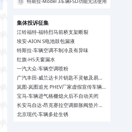
特斯拉-Model 3车辆FSD功能无法使用
10
集体投诉征集
江铃福特-福特烈马前桥支架断裂
埃安-AION S电池鼓包漏液
特斯拉-车辆空调不制冷及有异味
红旗-H5天窗漏水
一汽大众-车辆空调喷粉
广汽丰田-威兰达卡片钥匙不灵敏及易消
磁
岚图-岚图追光 PHEV厂家虚假宣传车辆配
置与功能
宝马-车辆进气格栅熄火后不自动关闭
长安马自达-昂克赛拉空调膨胀阀垫片生
锈
北京现代-车辆多处生锈