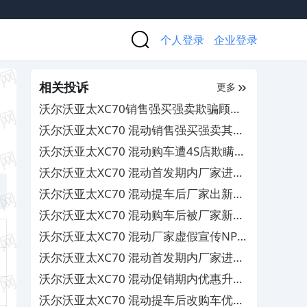
个人登录
企业登录
相关投诉
更多
沃尔沃亚太XC70销售强买强卖欺骗顾
客，要求退车遭拒
沃尔沃亚太XC70 混动销售强买强卖其态
度恶劣，至今不解决问题
沃尔沃亚太XC70 混动购车遭4S店欺瞒致
消费者损失，其拒不退车退款
沃尔沃亚太XC70 混动首发期内厂家进行
变相大幅降价，客服未处理无人追责
沃尔沃亚太XC70 混动提车后厂家出新购
车优惠政策，背刺首发车主
沃尔沃亚太XC70 混动购车后被厂家新政
策背刺，诉求补足优惠权益
沃尔沃亚太XC70 混动厂家虚假宣传NPA
及新增购车权益，背刺老车主
沃尔沃亚太XC70 混动首发期内厂家进行
变相大幅降价，侵害首批车主权益
沃尔沃亚太XC70 混动促销期内优惠升
级，损害首批车主权益
沃尔沃亚太XC70 混动提车后改购车优惠