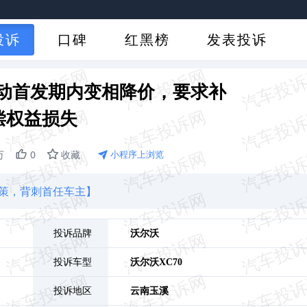
投诉
口碑
红黑榜
发表投诉
 混动首发期内变相降价，要求补
偿权益损失
万
0
收藏
小程序上浏览
政策，背刺首任车主】
投诉品牌
沃尔沃
投诉车型
沃尔沃XC70
投诉地区
云南
玉溪