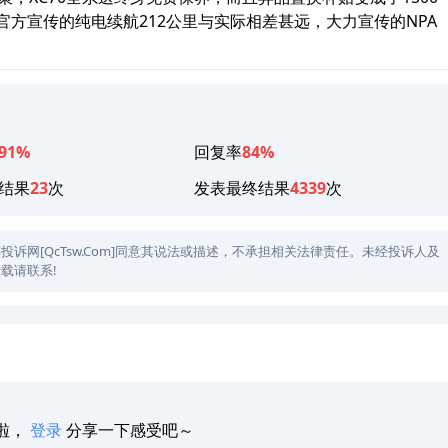
官方宣传的纯电续航212公里与实际相差甚远，大力宣传的NPA
91%
回复率
84%
结果
23
次
发表最终结果
4339
次
网[QcTsw.Com]同意其说法或描述，不承担相关法律责任。未经投诉人及
载请联系!
啦，
登录
分享一下感受吧～