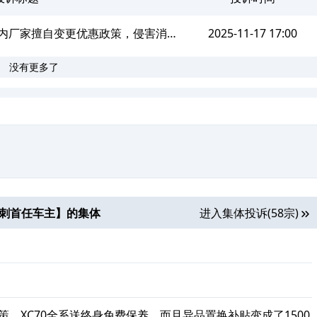
销期内厂家擅自变更优惠政策，侵害消费
2025-11-17 17:00
没有更多了
合理权益
背刺首任车主
】的集体
进入集体投诉(58宗)
策，XC70全系送终身免费保养，而且异品置换补贴变成了1500