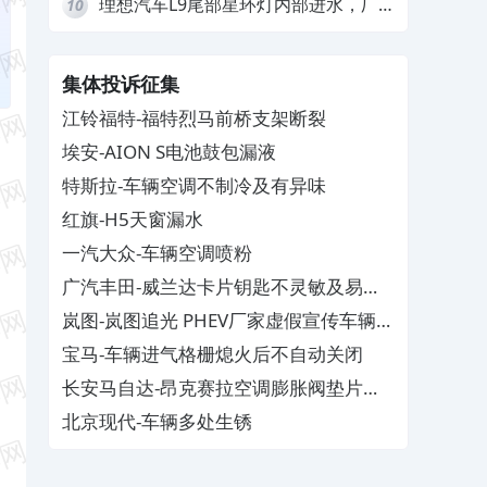
理想汽车L9尾部星环灯内部进水，厂
10
家拒绝赔付
集体投诉征集
江铃福特-福特烈马前桥支架断裂
埃安-AION S电池鼓包漏液
特斯拉-车辆空调不制冷及有异味
红旗-H5天窗漏水
一汽大众-车辆空调喷粉
广汽丰田-威兰达卡片钥匙不灵敏及易消
磁
岚图-岚图追光 PHEV厂家虚假宣传车辆配
置与功能
宝马-车辆进气格栅熄火后不自动关闭
长安马自达-昂克赛拉空调膨胀阀垫片生
锈
北京现代-车辆多处生锈