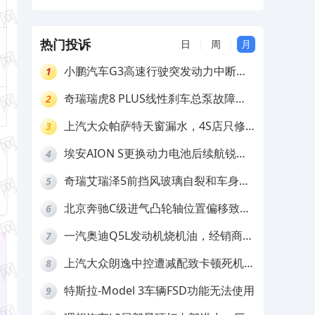
权益，厂家拒绝补偿
热门投诉
日
周
月
小鹏汽车G3高速行驶突发动力中断，
1
存在严重安全隐患
奇瑞瑞虎8 PLUS线性刹车总泵故障，
2
4S店需自费更换
上汽大众帕萨特天窗漏水，4S店只修
3
车不赔偿
埃安AION S更换动力电池后续航锐
4
减，售后拒不提供维修档案
奇瑞艾瑞泽5前挡风玻璃自裂和车身多
5
处返锈，4S店需自费维修
北京奔驰C级进气凸轮轴位置偏移致发
6
动机严重抖动，4S店需自费维修
一汽奥迪Q5L发动机烧机油，经销商推
7
诿不予解决
上汽大众朗逸中控遭减配致卡顿死机，
8
要求换869主机
特斯拉-Model 3车辆FSD功能无法使用
9