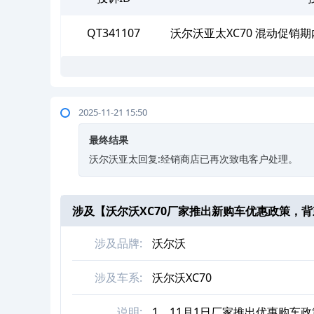
QT341107
沃尔沃亚太XC70 混动促
者
2025-11-21 15:50
最终结果
沃尔沃亚太回复:经销商店已再次致电客户处理。
涉及【
沃尔沃XC70厂家推出新购车优惠政策，
涉及品牌:
沃尔沃
涉及车系:
沃尔沃XC70
说明:
1、11月1日厂家推出优惠购车政