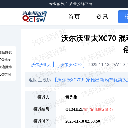
专业的汽车质量投诉平台
首页
资讯
沃尔沃亚太XC70
微信好友
QQ好友
沃尔沃亚太
沃尔沃XC70
2025-11-18
1.3
新浪微博
QQ空间
返回主投诉:
【沃尔沃XC70厂家推出新购车优惠
投诉人
黄
先生
投诉编号
QT341121
(请牢记此投诉编号)
投诉时间
2025-11-18 02:58:50