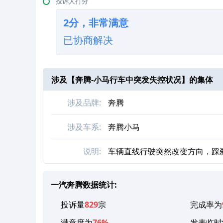
投诉人打分
2分，非常满意
已协商解决
涉及【
奔腾-小马行车中突发失控状况
】的集体
涉及品牌:
奔腾
涉及车系:
奔腾小马
说明:
车辆直线行驶突然改变方向，踩
一汽奔腾数据统计:
投诉量
829
宗
完成率为
满意度为
76%
发表临时