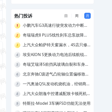
热门投诉
日
周
月
小鹏汽车G3高速行驶突发动力中断，
1
存在严重安全隐患
奇瑞瑞虎8 PLUS线性刹车总泵故障，
2
4S店需自费更换
上汽大众帕萨特天窗漏水，4S店只修
3
车不赔偿
埃安AION S更换动力电池后续航锐
4
减，售后拒不提供维修档案
奇瑞艾瑞泽5前挡风玻璃自裂和车身多
5
处返锈，4S店需自费维修
北京奔驰C级进气凸轮轴位置偏移致发
6
动机严重抖动，4S店需自费维修
一汽奥迪Q5L发动机烧机油，经销商推
7
诿不予解决
上汽大众朗逸中控遭减配致卡顿死机，
8
要求换869主机
特斯拉-Model 3车辆FSD功能无法使用
9