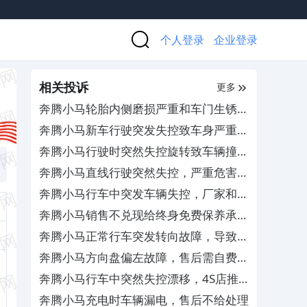
个人登录
企业登录
相关投诉
更多
奔腾小马轮胎内侧磨损严重和车门生锈，
要求免费更换维修
奔腾小马新车行驶突发失控致车身严重受
损，门店推诿消极不作为
奔腾小马行驶时突然失控旋转致车辆撞击
受损，厂商严重不作为
奔腾小马直线行驶突然失控，严重危害人
身安全
奔腾小马行车中突发车辆失控，厂家和
4S店不承认质量问题拒担责
奔腾小马销售不兑现给终身免费保养承
诺，其服务态度极差
奔腾小马正常行车突发转向故障，导致车
辆侧滑
奔腾小马方向盘偏左故障，售后需自费维
修
奔腾小马行车中突然失控漂移，4S店推
卸责任不予解决
奔腾小马充电时车辆漏电，售后不给处理