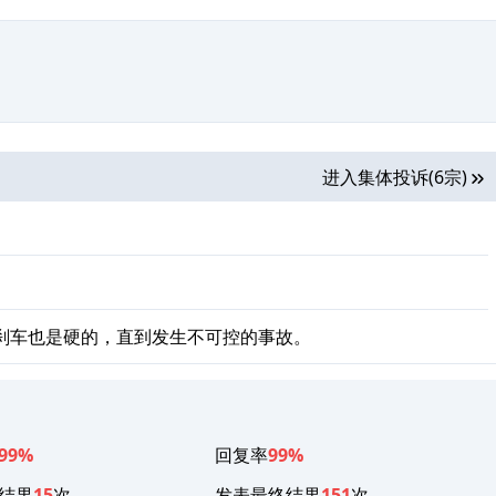
进入集体投诉(6宗)
刹车也是硬的，直到发生不可控的事故。
99%
回复率
99%
结果
15
次
发表最终结果
151
次