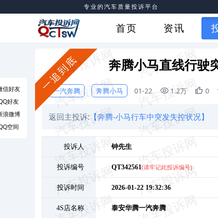
专业的汽车质量投诉平台
首页
资讯
一追到底
奔腾小马直线行驶
微信好友
一汽奔腾
奔腾小马
01-22
1.2万
0
QQ好友
新浪微博
返回主投诉:
【奔腾-小马行车中突发失控状况】
QQ空间
投诉人
钟
先生
投诉编号
QT342561
(请牢记此投诉编号)
投诉时间
2026-01-22 19:32:36
4S店名称
泰安华腾一汽奔腾