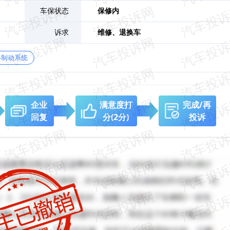
车保状态
保修内
诉求
维修、
退换车
-制动系统
企业
满意度打
完成/再
回复
分
(2分)
投诉