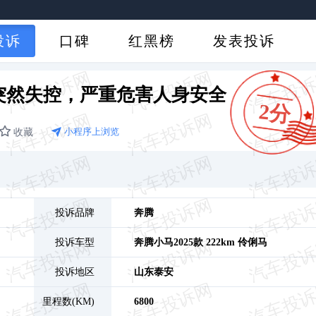
投诉
口碑
红黑榜
发表投诉
突然失控，严重危害人身安全
2分
收藏
小程序上浏览
投诉品牌
奔腾
投诉车型
奔腾小马
2025款 222km 伶俐马
投诉地区
山东
泰安
里程数(KM)
6800