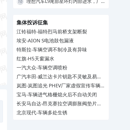
理想汽车L9尾部星环灯内部进水，厂
10
家拒绝赔付
集体投诉征集
江铃福特-福特烈马前桥支架断裂
埃安-AION S电池鼓包漏液
特斯拉-车辆空调不制冷及有异味
红旗-H5天窗漏水
一汽大众-车辆空调喷粉
广汽丰田-威兰达卡片钥匙不灵敏及易消
磁
岚图-岚图追光 PHEV厂家虚假宣传车辆配
置与功能
宝马-车辆进气格栅熄火后不自动关闭
长安马自达-昂克赛拉空调膨胀阀垫片生
锈
北京现代-车辆多处生锈