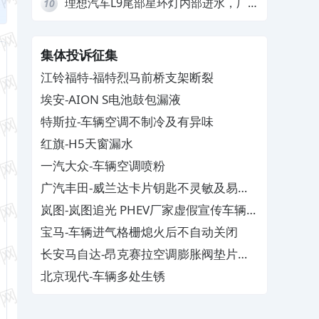
理想汽车L9尾部星环灯内部进水，厂
10
家拒绝赔付
集体投诉征集
江铃福特-福特烈马前桥支架断裂
埃安-AION S电池鼓包漏液
特斯拉-车辆空调不制冷及有异味
红旗-H5天窗漏水
一汽大众-车辆空调喷粉
广汽丰田-威兰达卡片钥匙不灵敏及易消
磁
岚图-岚图追光 PHEV厂家虚假宣传车辆配
置与功能
宝马-车辆进气格栅熄火后不自动关闭
长安马自达-昂克赛拉空调膨胀阀垫片生
锈
北京现代-车辆多处生锈