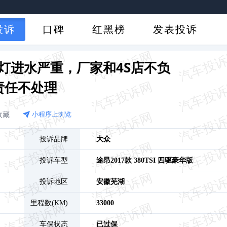
投诉
口碑
红黑榜
发表投诉
灯进水严重，厂家和4S店不负
责任不处理
收藏
小程序上浏览
投诉品牌
大众
投诉车型
途昂
2017款 380TSI 四驱豪华版
投诉地区
安徽
芜湖
里程数(KM)
33000
车保状态
已过保