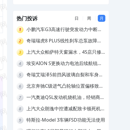
及赔偿
热门投诉
日
周
月
小鹏汽车G3高速行驶突发动力中断，
1
存在严重安全隐患
奇瑞瑞虎8 PLUS线性刹车总泵故障，
2
4S店需自费更换
上汽大众帕萨特天窗漏水，4S店只修
3
车不赔偿
埃安AION S更换动力电池后续航锐
4
减，售后拒不提供维修档案
奇瑞艾瑞泽5前挡风玻璃自裂和车身多
5
处返锈，4S店需自费维修
北京奔驰C级进气凸轮轴位置偏移致发
6
动机严重抖动，4S店需自费维修
一汽奥迪Q5L发动机烧机油，经销商推
7
诿不予解决
上汽大众朗逸中控遭减配致卡顿死机，
8
要求换869主机
特斯拉-Model 3车辆FSD功能无法使用
9