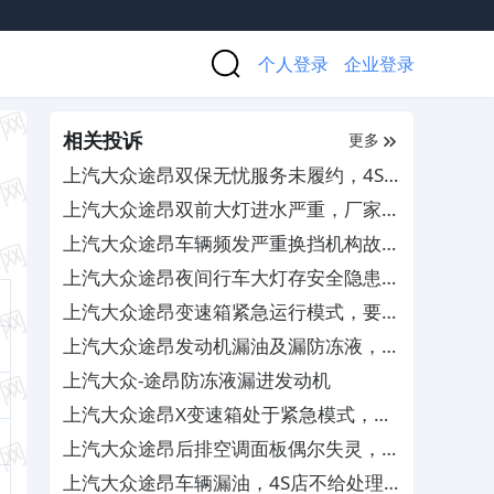
个人登录
企业登录
相关投诉
更多
上汽大众途昂双保无忧服务未履约，4S
店跑路无人管
上汽大众途昂双前大灯进水严重，厂家和
4S店不负责任不处理
上汽大众途昂车辆频发严重换挡机构故
障，要求厂家予以退车
上汽大众途昂夜间行车大灯存安全隐患，
4S店无法调整解决
上汽大众途昂变速箱紧急运行模式，要求
免费更换TCU
上汽大众途昂发动机漏油及漏防冻液，
4S查不出原因无法解决
上汽大众-途昂防冻液漏进发动机
上汽大众途昂X变速箱处于紧急模式，导
致缺失奇数挡位
上汽大众途昂后排空调面板偶尔失灵，售
后置之不理
上汽大众途昂车辆漏油，4S店不给处理