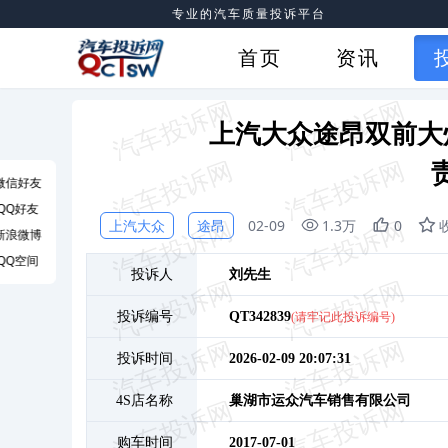
专业的汽车质量投诉平台
首页
资讯
上汽大众途昂双前大
微信好友
QQ好友
上汽大众
途昂
02-09
1.3万
0
新浪微博
QQ空间
投诉人
刘
先生
投诉编号
QT342839
(请牢记此投诉编号)
投诉时间
2026-02-09 20:07:31
4S店名称
巢湖市运众汽车销售有限公司
购车时间
2017-07-01