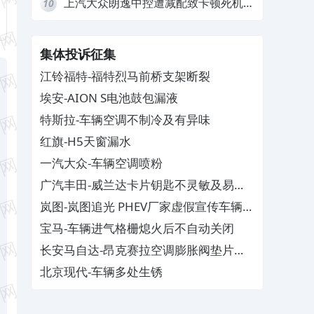
上汽大众朗逸中控遭减配致卡顿死机，
10
要求换869主机
集体投诉征集
江铃福特-福特烈马前桥支架断裂
埃安-AION S电池鼓包漏液
特斯拉-车辆空调不制冷及有异味
红旗-H5天窗漏水
一汽大众-车辆空调喷粉
广汽丰田-威兰达卡片钥匙不灵敏及易消
磁
岚图-岚图追光 PHEV厂家虚假宣传车辆配
置与功能
宝马-车辆进气格栅熄火后不自动关闭
长安马自达-昂克赛拉空调膨胀阀垫片生
锈
北京现代-车辆多处生锈