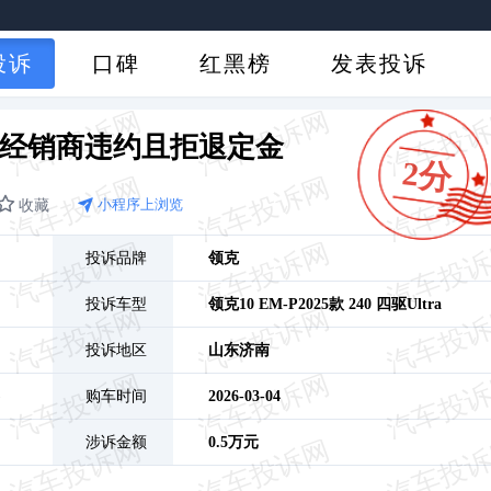
投诉
口碑
红黑榜
发表投诉
M-P经销商违约且拒退定金
2分
收藏
小程序上浏览
投诉品牌
领克
投诉车型
领克10 EM-P
2025款 240 四驱Ultra
投诉地区
山东
济南
)
购车时间
2026-03-04
涉诉金额
0.5万元