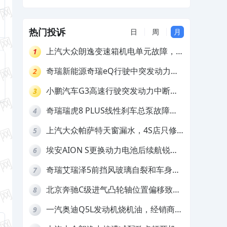
诺
热门投诉
日
周
月
上汽大众朗逸变速箱机电单元故障，厂
1
家不作为
奇瑞新能源奇瑞eQ行驶中突发动力受
2
限报警和车辆无法正常快充，厂家推脱
小鹏汽车G3高速行驶突发动力中断，
3
拒绝三电质保
存在严重安全隐患
奇瑞瑞虎8 PLUS线性刹车总泵故障，
4
4S店需自费更换
上汽大众帕萨特天窗漏水，4S店只修
5
车不赔偿
埃安AION S更换动力电池后续航锐
6
减，售后拒不提供维修档案
奇瑞艾瑞泽5前挡风玻璃自裂和车身多
7
处返锈，4S店需自费维修
北京奔驰C级进气凸轮轴位置偏移致发
8
动机严重抖动，4S店需自费维修
一汽奥迪Q5L发动机烧机油，经销商推
9
诿不予解决