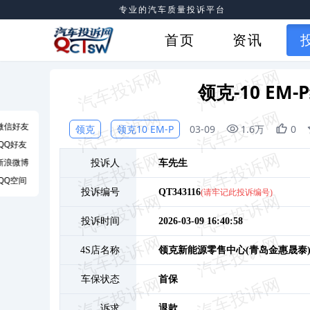
专业的汽车质量投诉平台
首页
资讯
领克-10 E
微信好友
领克
领克10 EM-P
03-09
1.6万
0
QQ好友
新浪微博
投诉人
车
先生
QQ空间
投诉编号
QT343116
(请牢记此投诉编号)
投诉时间
2026-03-09 16:40:58
4S店名称
领克新能源零售中心(青岛金惠晟泰
车保状态
首保
诉求
退款