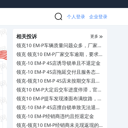
个人登录
企业登录
相关投诉
更多
领克10 EM-P车辆质量问题众多，厂家补
偿区别对待
领克 领克10 EM-P厂家交车逾期，要求退
定金及利息
领克-10 EM-P 4S店诱导锁单且不退定金
领克-10 EM-P 4S店拖延交付且服务态度
差
领克-领克10 EM-P 4S店未按期交车且拒
赔补贴损失
领克10 EM-P大定后交车进度停滞，官方
与4S店互相推诿不解决
领克10 EM-P提车发现漆面布满纹路，4S
拒绝退换车
领克-10 EM-P 4S店擅自锁单致无法退定
金
领克-10 EM-P经销商违约且拒退定金
领克-领克10 EM-P经销商未兑现返现的承