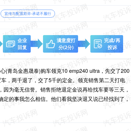
宣传与配置欺诈-承诺不履行
企业
满意度打
完成/再
回复
分
(2分)
投诉
岛金惠晟泰)购车领克10 emp240 ultra，先交了200
置车，两千退了，交了5千的定金。领克销售第二天打电
，因为毫无信誉。销售拒绝退定金说再给找车要等三天，
确定的事我怎么相信。他们看我坚决退又说已经找到了，