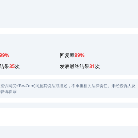
99%
回复率
99%
结果
35
次
发表最终结果
31
次
网[QcTsw.Com]同意其说法或描述，不承担相关法律责任。未经投诉人及
载请联系!