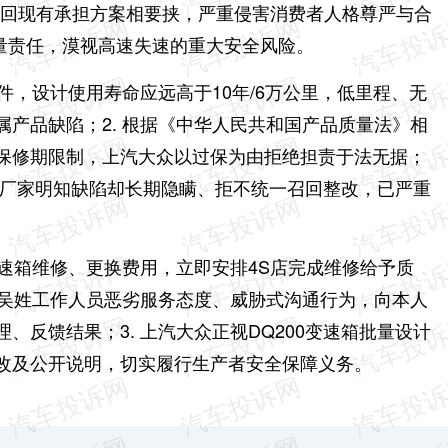
以收回现有承担方案相要挟，严重侵害消费者人格尊严与合
品质量责任，漠视高速失速的重大安全风险。
部件，设计使用寿命应远高于10年/6万公里，低里程、无
属产品缺陷；
2. 根据《中华人民共和国产品质量法》相
保修期限制，上汽大众以过保为由拒绝担责于法无据；
通病，厂家明知缺陷却长期隐瞒、拒不统一召回整改，已严重
变速箱维修、更换费用，立即安排4S店完成维修给予质
众就吴姓工作人员恶劣服务态度、威胁式沟通行为，向本人
理、反馈结果；
3. 上汽大众正视DQ200变速箱批量设计
改及公开说明，切实履行生产者安全保障义务。