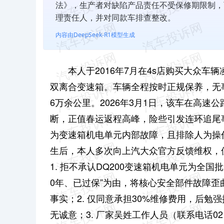
法》，生产者对缺陷产品责任不受保修期限制，
理责任人，并对同款车排查整改。
内容由DeepSeek-R1模型生成
本人于2016年7月在4s店购买大众车辆凌渡
双离合变速箱。车辆全程按时正规保养，无
6万余公里。
2026年3月1日，该车在高速
断，正值春运返程高峰，险些引发连环追尾
为变速箱机电单元内部故障，且排除人为操
生后，本人多次向上汽大众官方反馈维权，
1. 拒不承认DQ200变速箱机电单元为全国
0年、已过保”为由，将核心安全部件故障歪
事实；
2. 仅同意承担30%维修费用，后
无诚意；
3. 厂家吴姓工作人员（联系电话02