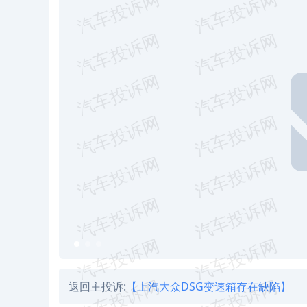
返回主投诉:
【上汽大众DSG变速箱存在缺陷】