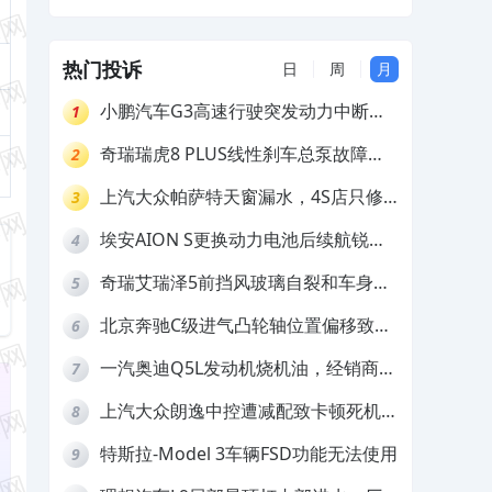
热门投诉
日
周
月
小鹏汽车G3高速行驶突发动力中断，
1
存在严重安全隐患
奇瑞瑞虎8 PLUS线性刹车总泵故障，
2
4S店需自费更换
上汽大众帕萨特天窗漏水，4S店只修
3
车不赔偿
埃安AION S更换动力电池后续航锐
4
减，售后拒不提供维修档案
奇瑞艾瑞泽5前挡风玻璃自裂和车身多
5
处返锈，4S店需自费维修
北京奔驰C级进气凸轮轴位置偏移致发
6
动机严重抖动，4S店需自费维修
一汽奥迪Q5L发动机烧机油，经销商推
7
诿不予解决
上汽大众朗逸中控遭减配致卡顿死机，
8
要求换869主机
特斯拉-Model 3车辆FSD功能无法使用
9