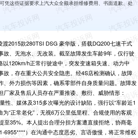
可凭这些证据要求上汽大众全额承担维修费用、书面道歉、处
2015款280TSI DSG 豪华版，搭载DQ200七速干式
事故、无泡水、无改装。截至故障发生车龄9年，仅行驶
公路以120km/h正常行驶途中，突发变速箱失速、动力中
事故，存在重大公共安全隐患。经4S店检测确认，故障
作、外力损伤等因素，确系零部件自身质量问题。
故障发
但厂家及售后人员存在严重推诿、敷衍、威胁情形：
批量性、媒体及315多次曝光的设计缺陷，强行以“车龄近1
曲为“正常老化”，无视6万公里低里程、合规使用的客观
勉强提至35%。本人提出合理分担方案遭直接拒绝，协商毫
1-6955****）在沟通中态度恶劣、言语傲慢，将正常维权