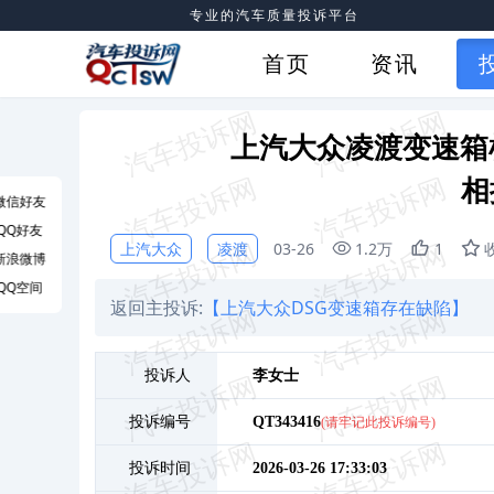
专业的汽车质量投诉平台
首页
资讯
上汽大众凌渡变速箱
相
微信好友
QQ好友
上汽大众
凌渡
03-26
1.2万
1
新浪微博
QQ空间
返回主投诉:
【上汽大众DSG变速箱存在缺陷】
投诉人
李
女士
投诉编号
QT343416
(请牢记此投诉编号)
投诉时间
2026-03-26 17:33:03