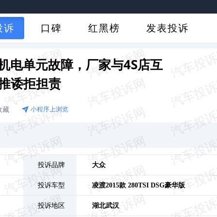
投诉
口碑
红黑榜
发表投诉
机电单元故障，厂家与4S店互
推诿拒担责
收藏
小程序上浏览
投诉品牌
大众
投诉车型
凌渡
2015款 280TSI DSG豪华版
投诉地区
湖北
武汉