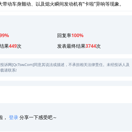
大带动车身颤动、以及熄火瞬间发动机有“卡啦”异响等现象。
99%
回复率
100%
结果
449
次
发表最终结果
3744
次
网[QcTsw.Com]同意其说法或描述，不承担相关法律责任。未经投诉人及
载请联系!
啦，
登录
分享一下感受吧～