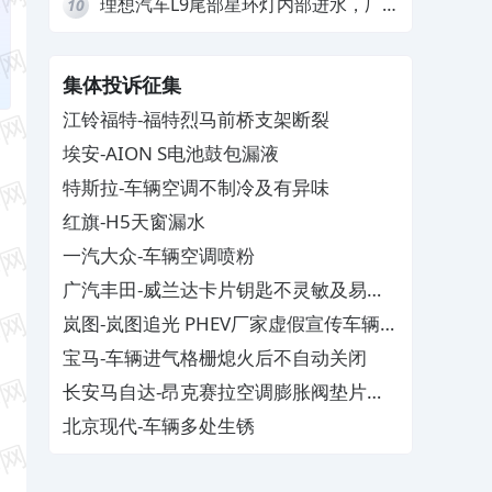
理想汽车L9尾部星环灯内部进水，厂
10
家拒绝赔付
集体投诉征集
江铃福特-福特烈马前桥支架断裂
埃安-AION S电池鼓包漏液
特斯拉-车辆空调不制冷及有异味
红旗-H5天窗漏水
一汽大众-车辆空调喷粉
广汽丰田-威兰达卡片钥匙不灵敏及易消
磁
岚图-岚图追光 PHEV厂家虚假宣传车辆配
置与功能
宝马-车辆进气格栅熄火后不自动关闭
长安马自达-昂克赛拉空调膨胀阀垫片生
锈
北京现代-车辆多处生锈