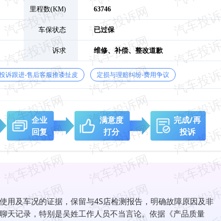
里程数(KM)
63746
车保状态
已过保
诉求
维修、
补偿、
整改道歉
投诉跟进-售后客服推诿扯皮
定损与理赔纠纷-费用争议
企业
满意度
完成/再
回复
打分
投诉
使用及车况的证据，保留与4S店检测报告，明确故障原因及非
聊天记录，特别是吴姓工作人员不当言论。依据《产品质量