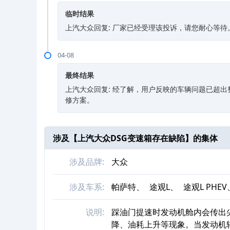
临时结果
上汽大众回复: 厂家已经受理该投诉，请您耐心等待
04-08
最终结果
上汽大众回复: 经了解，用户反映的车辆问题已超
修方案。
涉及【
上汽大众DSG变速箱存在缺陷
】的集体
涉及品牌:
大众
涉及车系:
帕萨特、
途观L、
途观L PHEV
说明:
踩油门提速时发动机舱内会传出
降、油耗上升等现象。当发动机转