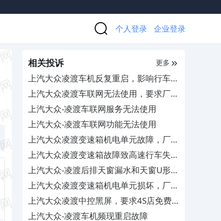
个人登录
企业登录
相关投诉
更多
上汽大众凌渡车机反复重启，影响行车安
全
上汽大众凌渡车联网无法使用，要求厂家
尽快开通服务
上汽大众-凌渡车联网服务无法使用
上汽大众-凌渡车联网功能无法使用
上汽大众凌渡变速箱机电单元故障，厂家
与4S店互相推诿拒担责
上汽大众凌渡变速箱故障致高速行车失
速，400客服推诿不解决
上汽大众-凌渡后排天窗漏水和天窗U形框
爆裂
上汽大众凌渡变速箱机电单元损坏，厂家
不作为不召回更换
上汽大众凌渡中控黑屏，要求4S店免费
维修
上汽大众-凌渡车机频现重启故障