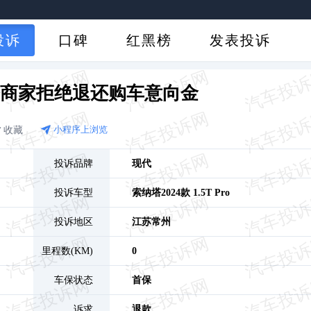
投诉
口碑
红黑榜
发表投诉
塔商家拒绝退还购车意向金
收藏
小程序上浏览
投诉品牌
现代
投诉车型
索纳塔
2024款 1.5T Pro
投诉地区
江苏
常州
里程数(KM)
0
车保状态
首保
诉求
退款