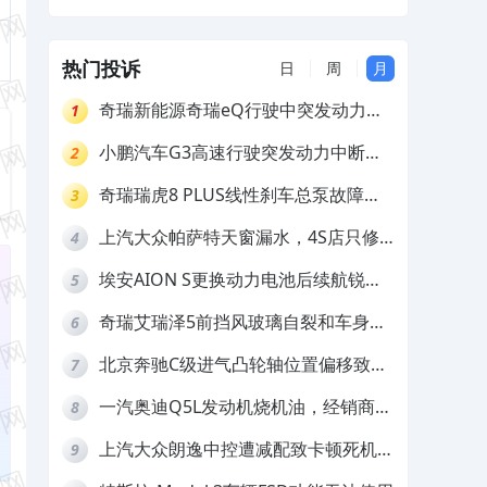
现异响，4S店无法给予有效解决
热门投诉
日
周
月
奇瑞新能源奇瑞eQ行驶中突发动力受
1
限报警和车辆无法正常快充，厂家推脱
小鹏汽车G3高速行驶突发动力中断，
2
拒绝三电质保
存在严重安全隐患
奇瑞瑞虎8 PLUS线性刹车总泵故障，
3
4S店需自费更换
上汽大众帕萨特天窗漏水，4S店只修
4
车不赔偿
埃安AION S更换动力电池后续航锐
5
减，售后拒不提供维修档案
奇瑞艾瑞泽5前挡风玻璃自裂和车身多
6
处返锈，4S店需自费维修
北京奔驰C级进气凸轮轴位置偏移致发
7
动机严重抖动，4S店需自费维修
一汽奥迪Q5L发动机烧机油，经销商推
8
诿不予解决
上汽大众朗逸中控遭减配致卡顿死机，
9
要求换869主机