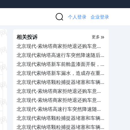
个人登录
企业登录
相关投诉
更多
北京现代-索纳塔商家拒绝退还购车意向
金
北京现代索纳塔高速行车突然降速随后失
去动力，4S店毫无作为
北京现代索纳塔新车前舱盖漆面开裂，
4S店冷处理
北京现代索纳塔新车漏水，造成存在重大
安全隐患
北京现代索纳塔颗粒捕捉器堵塞和车辆出
现异响，4S店无法给予有效解决
北京现代-索纳塔商家拒绝退还购车意向
金
北京现代-索纳塔商家拒绝退还购车意向
金
北京现代-索纳塔高速行车突然降速随后
失去动力
北京现代索纳塔颗粒捕捉器堵塞和车辆出
现异响，4S店无法给予有效解决
北京现代索纳塔颗粒捕捉器堵塞和车辆出