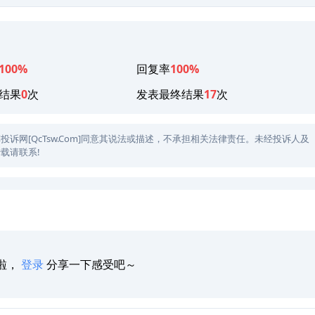
100%
回复率
100%
结果
0
次
发表最终结果
17
次
网[QcTsw.Com]同意其说法或描述，不承担相关法律责任。未经投诉人及
载请联系!
啦，
登录
分享一下感受吧～