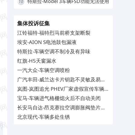
特斯拉-Model 3车辆FSD功能无法使用
10
集体投诉征集
江铃福特-福特烈马前桥支架断裂
埃安-AION S电池鼓包漏液
特斯拉-车辆空调不制冷及有异味
红旗-H5天窗漏水
一汽大众-车辆空调喷粉
广汽丰田-威兰达卡片钥匙不灵敏及易消
磁
岚图-岚图追光 PHEV厂家虚假宣传车辆配
置与功能
宝马-车辆进气格栅熄火后不自动关闭
长安马自达-昂克赛拉空调膨胀阀垫片生
锈
北京现代-车辆多处生锈