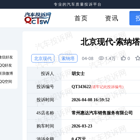
专业的汽车质量投诉平台
首页
资讯
北京现代-索纳
微信好友
北京现代
索纳塔
04-08
1.4万
0
QQ好友
新浪微博
投诉人
胡
女士
QQ空间
投诉编号
QT343622
(请牢记此投诉编号)
投诉时间
2026-04-08 16:59:52
4S店名称
常州惠达汽车销售服务有限公司
购车时间
2026-03-23
涉诉金额
0.4万元