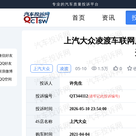
专业的汽车质量投诉平台
首页
资讯
上汽大众凌渡车联网
微信好友
QQ好友
上汽大众
凌渡
05-10
1.5万
0
新浪微博
QQ空间
投诉人
许
先生
投诉编号
QT344112
(请牢记此投诉编号)
投诉时间
2026-05-10 23:54:00
4S店名称
上汽大众
购车时间
2021-04-04