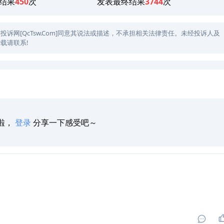
结果
450
次
发表最终结果
3744
次
网[QcTsw.Com]同意其说法或描述，不承担相关法律责任。未经投诉人及
载请联系!
啦，
登录
分享一下感受吧～