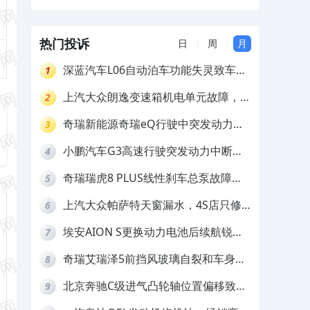
热门投诉
日
周
月
深蓝汽车L06自动泊车功能失灵致车辆
1
撞墙，厂家客服推诿拒担责
上汽大众朗逸变速箱机电单元故障，厂
2
家不作为
奇瑞新能源奇瑞eQ行驶中突发动力受
3
限报警和车辆无法正常快充，厂家推脱
小鹏汽车G3高速行驶突发动力中断，
4
拒绝三电质保
存在严重安全隐患
奇瑞瑞虎8 PLUS线性刹车总泵故障，
5
4S店需自费更换
上汽大众帕萨特天窗漏水，4S店只修
6
车不赔偿
埃安AION S更换动力电池后续航锐
7
减，售后拒不提供维修档案
奇瑞艾瑞泽5前挡风玻璃自裂和车身多
8
处返锈，4S店需自费维修
北京奔驰C级进气凸轮轴位置偏移致发
9
动机严重抖动，4S店需自费维修