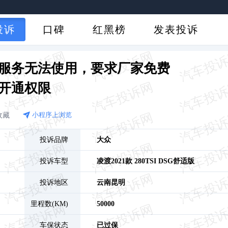
投诉
口碑
红黑榜
发表投诉
服务无法使用，要求厂家免费
开通权限
收藏
小程序上浏览
投诉品牌
大众
投诉车型
凌渡
2021款 280TSI DSG舒适版
投诉地区
云南
昆明
里程数(KM)
50000
车保状态
已过保