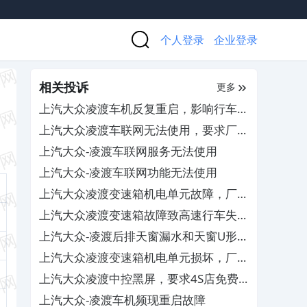
个人登录
企业登录
相关投诉
更多
上汽大众凌渡车机反复重启，影响行车安
全
上汽大众凌渡车联网无法使用，要求厂家
尽快开通服务
上汽大众-凌渡车联网服务无法使用
上汽大众-凌渡车联网功能无法使用
上汽大众凌渡变速箱机电单元故障，厂家
与4S店互相推诿拒担责
上汽大众凌渡变速箱故障致高速行车失
速，400客服推诿不解决
上汽大众-凌渡后排天窗漏水和天窗U形框
爆裂
上汽大众凌渡变速箱机电单元损坏，厂家
不作为不召回更换
上汽大众凌渡中控黑屏，要求4S店免费
维修
上汽大众-凌渡车机频现重启故障