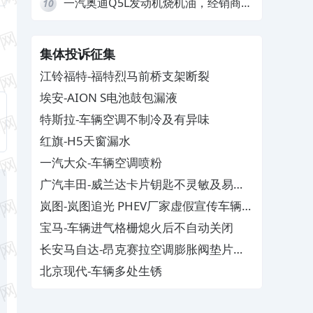
一汽奥迪Q5L发动机烧机油，经销商推
10
诿不予解决
集体投诉征集
江铃福特-福特烈马前桥支架断裂
埃安-AION S电池鼓包漏液
特斯拉-车辆空调不制冷及有异味
红旗-H5天窗漏水
一汽大众-车辆空调喷粉
广汽丰田-威兰达卡片钥匙不灵敏及易消
磁
岚图-岚图追光 PHEV厂家虚假宣传车辆配
置与功能
宝马-车辆进气格栅熄火后不自动关闭
长安马自达-昂克赛拉空调膨胀阀垫片生
锈
北京现代-车辆多处生锈