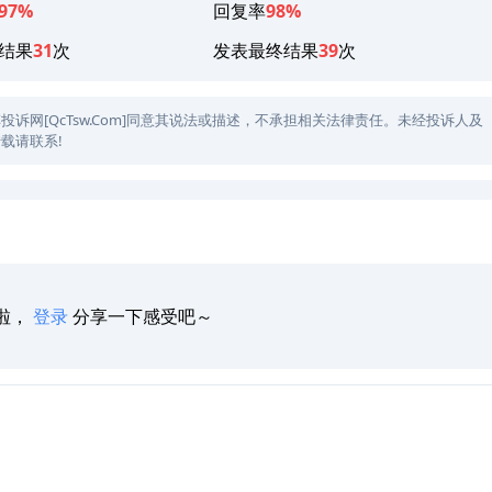
97%
回复率
98%
结果
31
次
发表最终结果
39
次
网[QcTsw.Com]同意其说法或描述，不承担相关法律责任。未经投诉人及
载请联系!
啦，
登录
分享一下感受吧～