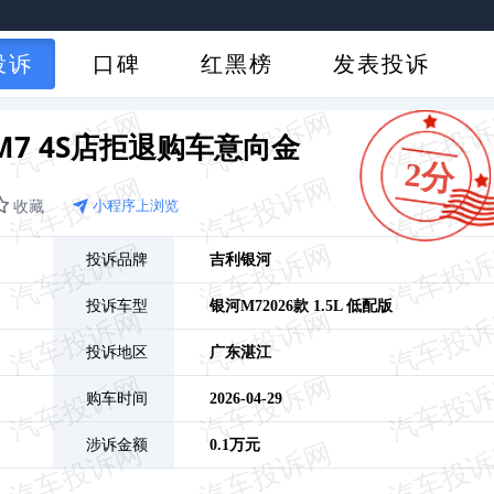
投诉
口碑
红黑榜
发表投诉
M7 4S店拒退购车意向金
2分
收藏
小程序上浏览
投诉品牌
吉利银河
投诉车型
银河M7
2026款 1.5L 低配版
投诉地区
广东
湛江
购车时间
2026-04-29
涉诉金额
0.1万元