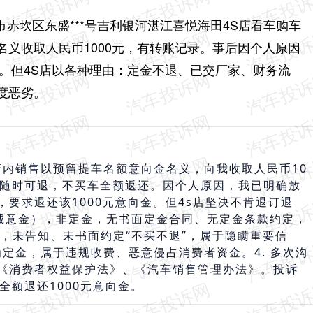
江市赤坎区东盛***号吉利银河湛江喜悦海田4S店看车购车
义收取人民币1000元，有转账记录。
事后因个人原因
用。但4S店以各种理由：定金不退、已交厂家、财务流
度恶劣。
，店内销售以预留提车名额意向金名义，向我收取人民币10
金随时可退，不买车全额返还。因个人原因，我已明确放
要求退还该1000元意向金。但4s店坚决不肯退订退
金（诚意金），非定金，无书面定金合同、无定金条款约定，
退，未告知、未书面约定“不买不退”，属于隐瞒重要信
为定金，属于违规收费、恶意侵占消费者资金。4. 多次沟
《消费者权益保护法》、《汽车销售管理办法》。投诉
全额退还1000元意向金。