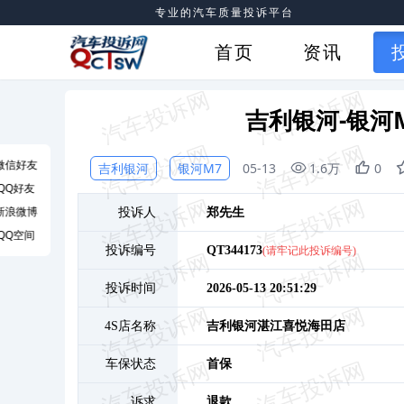
专业的汽车质量投诉平台
首页
资讯
吉利银河-银河
微信好友
吉利银河
银河M7
05-13
1.6万
0
QQ好友
新浪微博
投诉人
郑
先生
QQ空间
投诉编号
QT344173
(请牢记此投诉编号)
投诉时间
2026-05-13 20:51:29
4S店名称
吉利银河湛江喜悦海田店
车保状态
首保
诉求
退款