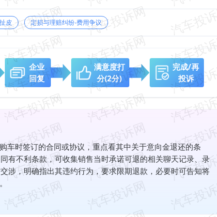
扯皮
定损与理赔纠纷-费用争议
企业
满意度打
完成/再
回复
分
(2分)
投诉
购车时签订的合同或协议，重点看其中关于意向金退还的条
合同有不利条款，可收集销售当时承诺可退的相关聊天记录、录
肃交涉，明确指出其违约行为，要求限期退款，必要时可告知将
。