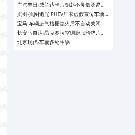
广汽丰田-威兰达卡片钥匙不灵敏及易消
磁
岚图-岚图追光 PHEV厂家虚假宣传车辆配
置与功能
宝马-车辆进气格栅熄火后不自动关闭
长安马自达-昂克赛拉空调膨胀阀垫片生
锈
北京现代-车辆多处生锈