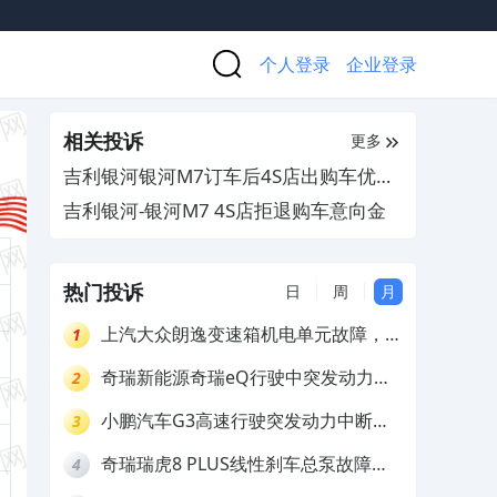
个人登录
企业登录
相关投诉
更多
吉利银河银河M7订车后4S店出购车优惠
政策，损害消费者合法权益
吉利银河-银河M7 4S店拒退购车意向金
热门投诉
日
周
月
上汽大众朗逸变速箱机电单元故障，厂
1
家不作为
奇瑞新能源奇瑞eQ行驶中突发动力受
2
限报警和车辆无法正常快充，厂家推脱
小鹏汽车G3高速行驶突发动力中断，
3
拒绝三电质保
存在严重安全隐患
奇瑞瑞虎8 PLUS线性刹车总泵故障，
4
4S店需自费更换