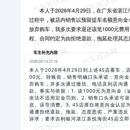
本人于2026年4月29日，在广东省湛
过程中，被店内销售以预留提车名额意向金名
放弃购车，我多次要求退还该笔1000元费
程、合同约定为由拒绝退款，拖延处理其态
车主补充内容
2026-05-13 21:16
本人于2026年4月29日到上述4S店看车
00元。转账前，销售明确口头承诺：意向
弃购车，并多次通过微信、电话及到店沟通，
款。事实与依据：1. 该1000元为意向
依法不适用定金罚则。2. 销售口头承诺可
息、误导消费。3. 4S店擅自将意向金认定
通遭拒绝退款、拖延、态度恶劣，严重违反
诉求：要求吉利银河湛江喜悦海田4S店立即