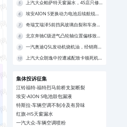
上汽大众帕萨特天窗漏水，4S店只修
5
车不赔偿
埃安AION S更换动力电池后续航锐
6
减，售后拒不提供维修档案
奇瑞艾瑞泽5前挡风玻璃自裂和车身多
7
处返锈，4S店需自费维修
北京奔驰C级进气凸轮轴位置偏移致发
8
动机严重抖动，4S店需自费维修
一汽奥迪Q5L发动机烧机油，经销商推
9
诿不予解决
上汽大众朗逸中控遭减配致卡顿死机，
10
要求换869主机
集体投诉征集
江铃福特-福特烈马前桥支架断裂
埃安-AION S电池鼓包漏液
特斯拉-车辆空调不制冷及有异味
红旗-H5天窗漏水
一汽大众-车辆空调喷粉