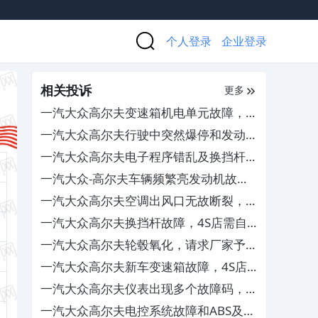
个人登录
企业登录
相关投诉
更多
一汽大众高尔夫变速箱机电单元故障，厂
家索赔需收费
一汽大众高尔夫行驶中突然爆停和发动机
自动启停异常，售后拖延推诿拒不处理
一汽大众高尔夫电子程序错乱及换挡杆故
障，4S店需自费更换
一汽大众-高尔夫车辆频繁亮发动机故障
灯
一汽大众高尔夫空调出风口无故断裂，
4S店拒绝索赔
一汽大众高尔夫换挡杆故障，4S店需自
费维修
一汽大众高尔夫轮毂氧化，请求厂家予以
更换维修
一汽大众高尔夫新车变速箱故障，4S店
只换件维修不换车不补偿
一汽大众高尔夫仪表出现多个故障码，因
配件迟迟不到货导致车辆无法维修
一汽大众高尔夫电控系统故障和ABS及