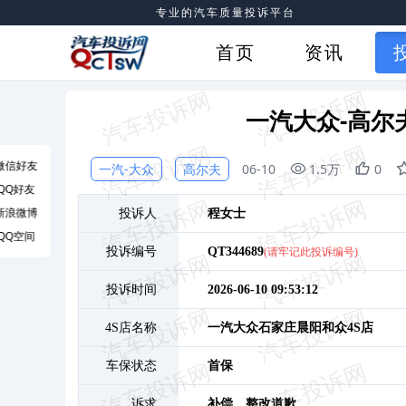
专业的汽车质量投诉平台
首页
资讯
一汽大众-高尔
微信好友
一汽-大众
高尔夫
06-10
1.5万
0
QQ好友
新浪微博
投诉人
程
女士
QQ空间
投诉编号
QT344689
(请牢记此投诉编号)
投诉时间
2026-06-10 09:53:12
4S店名称
一汽大众石家庄晨阳和众4S店
车保状态
首保
诉求
补偿、
整改道歉