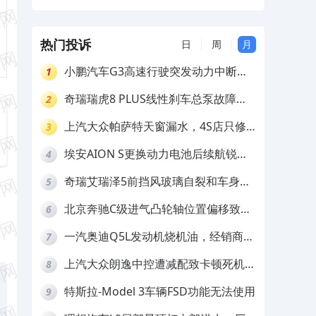
ESP失效，售后却不作出赔偿其服务态度
极差
热门投诉
日
周
月
小鹏汽车G3高速行驶突发动力中断，
1
存在严重安全隐患
奇瑞瑞虎8 PLUS线性刹车总泵故障，
2
4S店需自费更换
上汽大众帕萨特天窗漏水，4S店只修
3
车不赔偿
埃安AION S更换动力电池后续航锐
4
减，售后拒不提供维修档案
奇瑞艾瑞泽5前挡风玻璃自裂和车身多
5
处返锈，4S店需自费维修
北京奔驰C级进气凸轮轴位置偏移致发
6
动机严重抖动，4S店需自费维修
一汽奥迪Q5L发动机烧机油，经销商推
7
诿不予解决
上汽大众朗逸中控遭减配致卡顿死机，
8
要求换869主机
特斯拉-Model 3车辆FSD功能无法使用
9