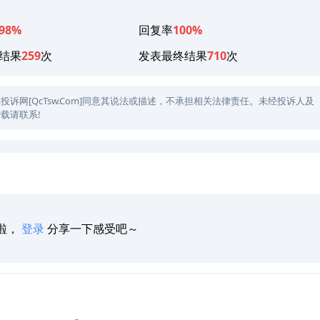
98%
回复率
100%
结果
259
次
发表最终结果
710
次
网[QcTsw.Com]同意其说法或描述，不承担相关法律责任。未经投诉人及
载请联系!
啦，
登录
分享一下感受吧～