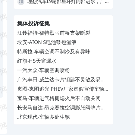
理想汽车L9尾部星环灯内部进水，厂
10
家拒绝赔付
集体投诉征集
江铃福特-福特烈马前桥支架断裂
埃安-AION S电池鼓包漏液
特斯拉-车辆空调不制冷及有异味
红旗-H5天窗漏水
一汽大众-车辆空调喷粉
广汽丰田-威兰达卡片钥匙不灵敏及易消
磁
岚图-岚图追光 PHEV厂家虚假宣传车辆配
置与功能
宝马-车辆进气格栅熄火后不自动关闭
长安马自达-昂克赛拉空调膨胀阀垫片生
锈
北京现代-车辆多处生锈