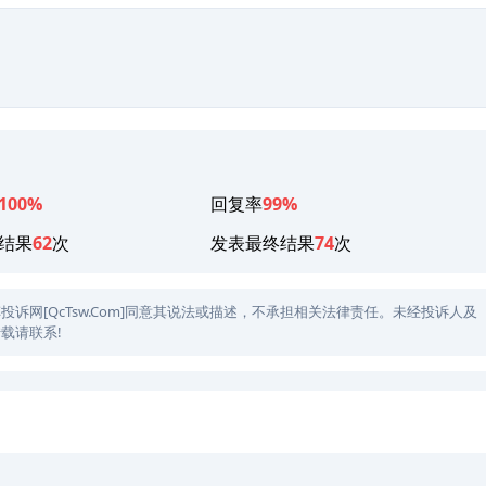
100%
回复率
99%
结果
62
次
发表最终结果
74
次
网[QcTsw.Com]同意其说法或描述，不承担相关法律责任。未经投诉人及
载请联系!