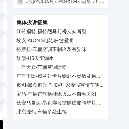
理想汽车L9尾部星环灯内部进水，厂
10
家拒绝赔付
集体投诉征集
江铃福特-福特烈马前桥支架断裂
埃安-AION S电池鼓包漏液
特斯拉-车辆空调不制冷及有异味
红旗-H5天窗漏水
一汽大众-车辆空调喷粉
广汽丰田-威兰达卡片钥匙不灵敏及易消
磁
岚图-岚图追光 PHEV厂家虚假宣传车辆配
置与功能
宝马-车辆进气格栅熄火后不自动关闭
长安马自达-昂克赛拉空调膨胀阀垫片生
锈
北京现代-车辆多处生锈