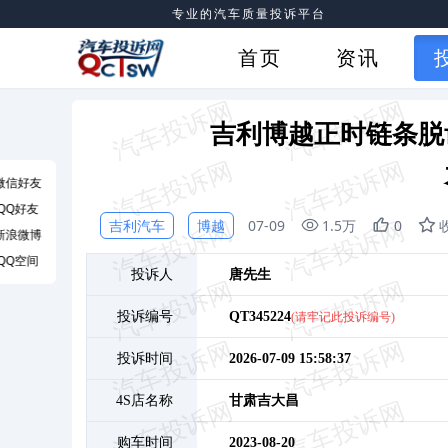
专业的汽车质量投诉平台
首页
资讯
吉利博越正时链条脱
微信好友
QQ好友
吉利汽车
博越
07-09
1.5万
0
新浪微博
QQ空间
投诉人
唐
先生
投诉编号
QT345224
(请牢记此投诉编号)
投诉时间
2026-07-09 15:58:37
4S店名称
甘肃吉大昌
购车时间
2023-08-20