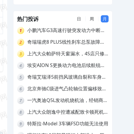
换维修
热门投诉
日
周
月
小鹏汽车G3高速行驶突发动力中断，
1
存在严重安全隐患
奇瑞瑞虎8 PLUS线性刹车总泵故障，
2
4S店需自费更换
上汽大众帕萨特天窗漏水，4S店只修
3
车不赔偿
埃安AION S更换动力电池后续航锐
4
减，售后拒不提供维修档案
奇瑞艾瑞泽5前挡风玻璃自裂和车身多
5
处返锈，4S店需自费维修
北京奔驰C级进气凸轮轴位置偏移致发
6
动机严重抖动，4S店需自费维修
一汽奥迪Q5L发动机烧机油，经销商推
7
诿不予解决
上汽大众朗逸中控遭减配致卡顿死机，
8
要求换869主机
特斯拉-Model 3车辆FSD功能无法使用
9