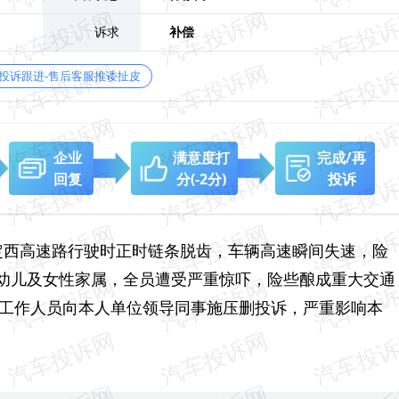
诉求
补偿
投诉跟进-售后客服推诿扯皮
企业
满意度打
完成/再
回复
分
(-2分)
投诉
会宁至定西高速路行驶时正时链条脱齿，车辆高速瞬间失速，险
幼儿及女性家属，全员遭受严重惊吓，险些酿成重大交通
其工作人员向本人单位领导同事施压删投诉，严重影响本