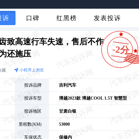
投诉
口碑
红黑榜
发表投诉
齿致高速行车失速，售后不作
-2分
为还施压
收藏
小程序上浏览
投诉品牌
吉利汽车
投诉车型
博越
2023款 博越COOL 1.5T 智慧型
投诉地区
甘肃
白银
里程数(KM)
53000
车保状态
保修内