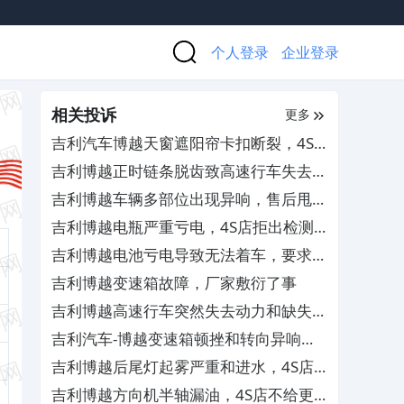
个人登录
企业登录
相关投诉
更多
吉利汽车博越天窗遮阳帘卡扣断裂，4S
店需自费维修
吉利博越正时链条脱齿致高速行车失去动
力，4S店救援不力且拒绝赔偿
吉利博越车辆多部位出现异响，售后甩锅
敷衍维修
吉利博越电瓶严重亏电，4S店拒出检测
报告
吉利博越电池亏电导致无法着车，要求厂
家免费维修
吉利博越变速箱故障，厂家敷衍了事
吉利博越高速行车突然失去动力和缺失档
位，要求厂家换车并补偿
吉利汽车-博越变速箱顿挫和转向异响及
喇叭失灵
吉利博越后尾灯起雾严重和进水，4S店
不予更换维修
吉利博越方向机半轴漏油，4S店不给更