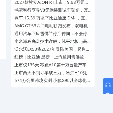
型信息正式曝光
2027款埃安AION RT上市，9.98万元
起，CLTC续航710km
鸿蒙智行享界V8无伪装测试车曝光，寰
宇红车色配大饼轮毂
裸车 15.39 万拿下比亚迪唐 DM‑i，直降
2.59 万，合资 SUV 没必要再看
AMG GT 53四门电动轿跑发布，双电机
400kW续航809km
通用汽车回应雪佛兰停产传闻：不会停
产，继续在中国生产并拓展海外市场
小米澎程底盘技术详解：纯平地板与高速
爆胎稳定控制
沃尔沃EX50将2027年登陆美国，起售价
约5万美元
红榜 | 比亚迪 黑榜 | 上汽通用雪佛兰
上市仅135天 零跑A10第十万台量产车下
线
上市两天不到订单破三万，哈弗H10凭综
合产品力收获认可
674万公里跨境实测 小鹏G9L以全球化标
准打磨旗舰实力
意见反馈