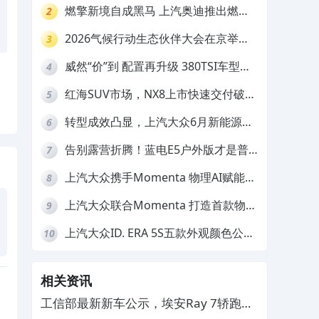
数焦虑
燃擎新境自成黑马 上汽奥迪推出燃油
2
车型限时三重礼遇
2026气候行动生态伙伴大会在京举
3
行，上汽大众ID. ERA 9X荣膺“低碳领
威然“价”到 配置再升级 380TSI车型限
4
跑者”
时一口价19.99万元起
红海SUV市场，NX8上市快速交付破
5
万，凭什么突围？
转型成效凸显，上汽大众6月新能源销
6
量环比大涨23.2%
告别露营折腾！蓝电E5户外版才是普
7
通人的户外神车
上汽大众携手Momenta 物理AI赋能
8
智能化转型再提速
上汽大众联合Momenta 打造首款物理
9
AI量产车ID.ERA 9X
上汽大众ID. ERA 5S五款外观颜色公
10
布，第三季度开售
相关资讯
工信部最新新车公示，埃安Ray 7轿跑车