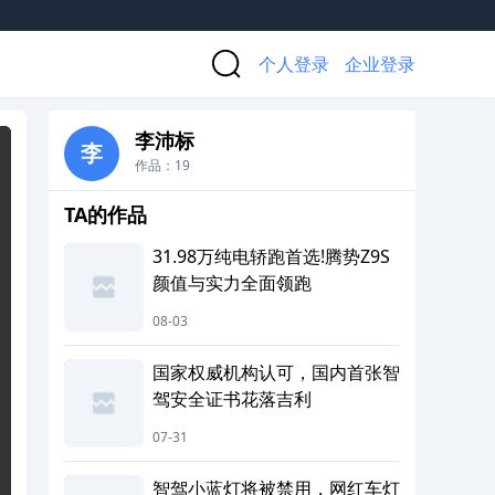
个人登录
企业登录
李沛标
李
作品：19
TA的作品
31.98万纯电轿跑首选!腾势Z9S
颜值与实力全面领跑
08-03
国家权威机构认可，国内首张智
驾安全证书花落吉利
07-31
智驾小蓝灯将被禁用，网红车灯