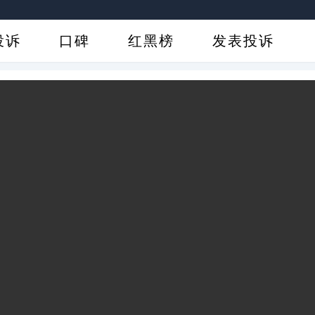
投诉
口碑
红黑榜
发表投诉