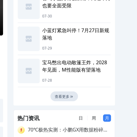
也要全面受限
07-30
小蓝灯紧急叫停！7月27日新规
落地
07-29
宝马憋出电动敞篷王炸，2028
年见面，M性能版有望落地
07-28
查看更多
热门资讯
日
周
月
70℃极热实测：小鹏GX用数据粉碎参
1