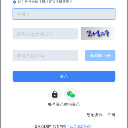
如手机号未被注册将直接注册新用户
手机号
请输入图形验证码
请输入验证码
获取验证码
登录
账号登录
微信登录
忘记密码
注册
登录/注册即代表同意
《会员注册协议》