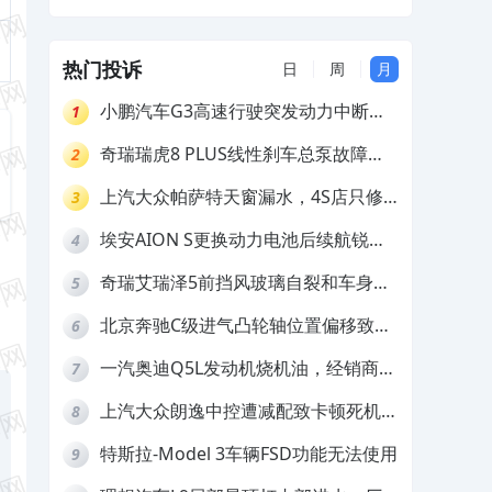
府补贴
热门投诉
日
周
月
小鹏汽车G3高速行驶突发动力中断，
1
存在严重安全隐患
奇瑞瑞虎8 PLUS线性刹车总泵故障，
2
4S店需自费更换
上汽大众帕萨特天窗漏水，4S店只修
3
车不赔偿
埃安AION S更换动力电池后续航锐
4
减，售后拒不提供维修档案
奇瑞艾瑞泽5前挡风玻璃自裂和车身多
5
处返锈，4S店需自费维修
北京奔驰C级进气凸轮轴位置偏移致发
6
动机严重抖动，4S店需自费维修
一汽奥迪Q5L发动机烧机油，经销商推
7
诿不予解决
上汽大众朗逸中控遭减配致卡顿死机，
8
要求换869主机
特斯拉-Model 3车辆FSD功能无法使用
9