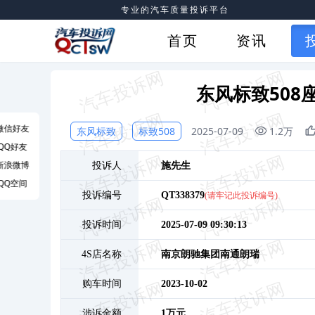
专业的汽车质量投诉平台
首页
资讯
东风标致508
微信好友
东风标致
标致508
2025-07-09
1.2万
QQ好友
新浪微博
投诉人
施
先生
QQ空间
投诉编号
QT338379
(请牢记此投诉编号)
投诉时间
2025-07-09 09:30:13
4S店名称
南京朗驰集团南通朗瑞
购车时间
2023-10-02
涉诉金额
1万元