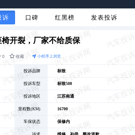
投诉
口碑
红黑榜
发表投诉
座椅开裂，厂家不给质保
0
收藏
小程序上浏览
投诉品牌
标致
投诉车型
标致508
投诉地区
江苏
南通
里程数(KM)
16700
车保状态
保修内
诉求
维修、
补偿、
整改道歉