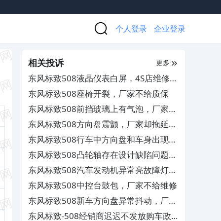
个人登录
企业登录
相关投诉
更多
东风标致508液晶仪表白屏，4S店维修更
换配件不实
东风标致508座椅开裂，厂家不给质保
东风标致508前挡玻璃上有气泡，厂家不
予索赔
东风标致508方向盘震颤，厂家却拖延迟
迟不予解决
东风标致508行车中方向盘和车身出现严
重抖动的情况，厂家售后多次维修无果
东风标致508凸轮轴存在设计缺陷问题，
导致发动机损伤
东风标致508汽车发动机异常亮故障灯并
出现自动熄火的情况，造成行车中存在严
东风标致508中控台鼓包，厂家不给维修
重的安全隐患
东风标致508新车方向盘异常抖动，厂家
却拖延不予解决
东风标致-508经销商迟迟不发放购车政