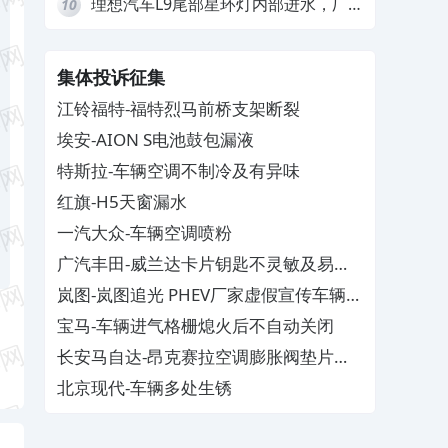
理想汽车L9尾部星环灯内部进水，厂
10
家拒绝赔付
集体投诉征集
江铃福特-福特烈马前桥支架断裂
埃安-AION S电池鼓包漏液
特斯拉-车辆空调不制冷及有异味
红旗-H5天窗漏水
一汽大众-车辆空调喷粉
广汽丰田-威兰达卡片钥匙不灵敏及易消
磁
岚图-岚图追光 PHEV厂家虚假宣传车辆配
置与功能
宝马-车辆进气格栅熄火后不自动关闭
长安马自达-昂克赛拉空调膨胀阀垫片生
锈
北京现代-车辆多处生锈