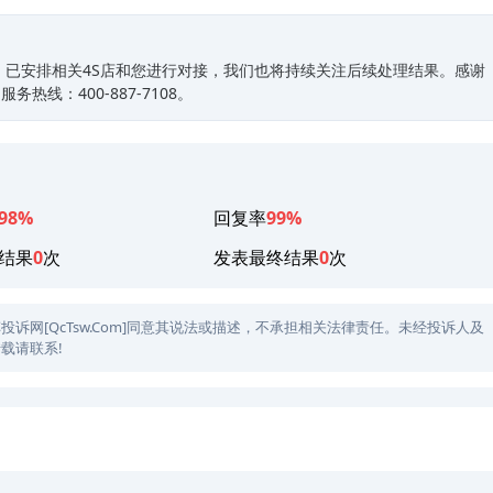
，已安排相关4S店和您进行对接，我们也将持续关注后续处理结果。感谢
线：400-887-7108。
98%
回复率
99%
结果
0
次
发表最终结果
0
次
网[QcTsw.Com]同意其说法或描述，不承担相关法律责任。未经投诉人及
载请联系!