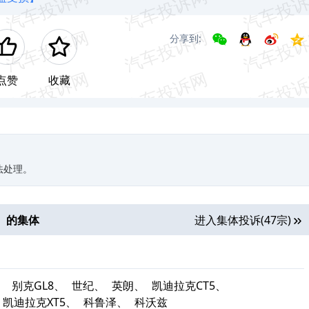
分享到:
点赞
收藏
法处理。
】的集体
进入集体投诉(47宗)
、
别克GL8、
世纪、
英朗、
凯迪拉克CT5、
凯迪拉克XT5、
科鲁泽、
科沃兹