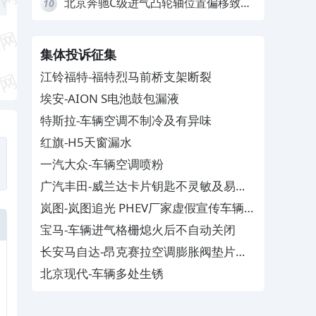
北京奔驰C级进气凸轮轴位置偏移致发
10
动机严重抖动，4S店需自费维修
集体投诉征集
江铃福特-福特烈马前桥支架断裂
埃安-AION S电池鼓包漏液
特斯拉-车辆空调不制冷及有异味
红旗-H5天窗漏水
一汽大众-车辆空调喷粉
广汽丰田-威兰达卡片钥匙不灵敏及易消
磁
岚图-岚图追光 PHEV厂家虚假宣传车辆配
置与功能
宝马-车辆进气格栅熄火后不自动关闭
长安马自达-昂克赛拉空调膨胀阀垫片生
锈
北京现代-车辆多处生锈