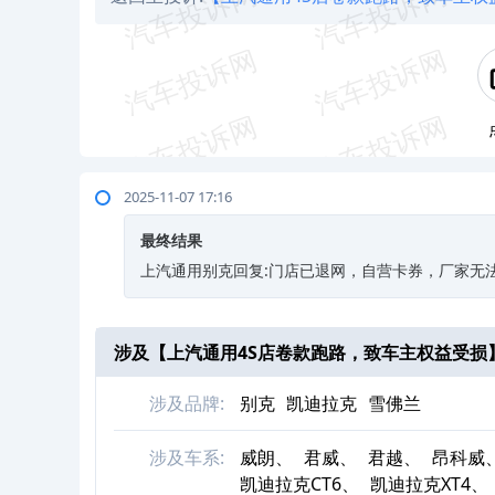
2025-11-07 17:16
最终结果
上汽通用别克回复:门店已退网，自营卡券，厂家无
涉及【
上汽通用4S店卷款跑路，致车主权益受损
涉及品牌:
别克
凯迪拉克
雪佛兰
涉及车系:
威朗、
君威、
君越、
昂科威
凯迪拉克CT6、
凯迪拉克XT4、