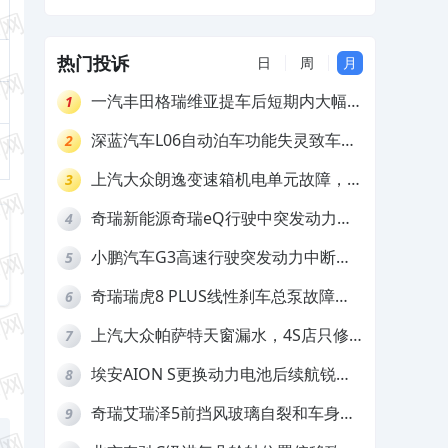
热门投诉
日
周
月
一汽丰田格瑞维亚提车后短期内大幅降
1
价，要求退还差价
深蓝汽车L06自动泊车功能失灵致车辆
2
撞墙，厂家客服推诿拒担责
上汽大众朗逸变速箱机电单元故障，厂
3
家不作为
奇瑞新能源奇瑞eQ行驶中突发动力受
4
限报警和车辆无法正常快充，厂家推脱
小鹏汽车G3高速行驶突发动力中断，
5
拒绝三电质保
存在严重安全隐患
奇瑞瑞虎8 PLUS线性刹车总泵故障，
6
4S店需自费更换
上汽大众帕萨特天窗漏水，4S店只修
7
车不赔偿
埃安AION S更换动力电池后续航锐
8
减，售后拒不提供维修档案
奇瑞艾瑞泽5前挡风玻璃自裂和车身多
9
处返锈，4S店需自费维修