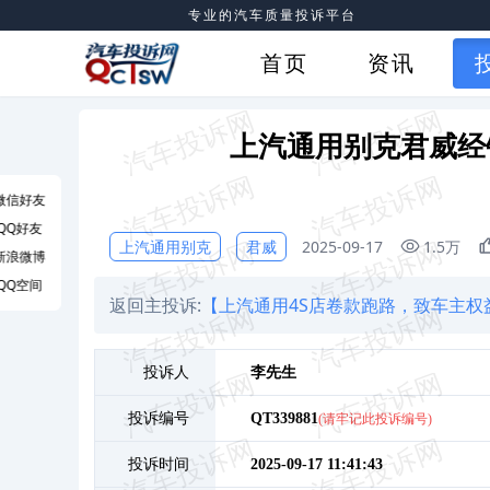
专业的汽车质量投诉平台
首页
资讯
上汽通用别克君威经
微信好友
QQ好友
上汽通用别克
君威
2025-09-17
1.5万
新浪微博
QQ空间
返回主投诉:
【上汽通用4S店卷款跑路，致车主权
投诉人
李
先生
投诉编号
QT339881
(请牢记此投诉编号)
投诉时间
2025-09-17 11:41:43