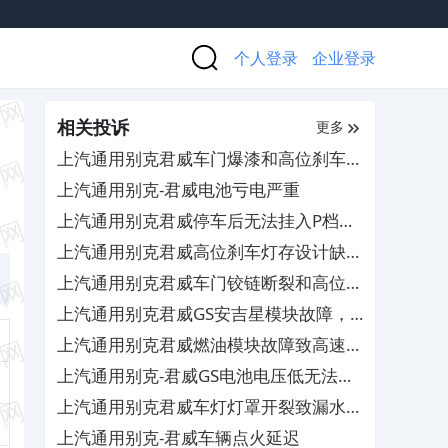
个人登录
企业登录
相关投诉
更多
上汽通用别克君威车门爆漆和高位刹车灯
开裂进水，厂家拒绝质保换件
上汽通用别克-君威电池亏电严重
上汽通用别克君威停车后无法挂入P档及
换挡杆锁死，要求厂家售后免费检修
上汽通用别克君威高位刹车灯存设计缺
陷，厂商拒绝维修
上汽通用别克君威车门铰链断裂和高位刹
车灯漏水，4S店拒绝维修
上汽通用别克君威GS安吉星模块故障，
厂商拒绝更换
上汽通用别克君威燃油模块故障致高速行
车失速，厂商需自费解决
上汽通用别克-君威GS电池电压低无法打
火
上汽通用别克君威车灯灯罩开裂致漏水，
要求厂家免费换新
上汽通用别克-君威车辆点火延迟