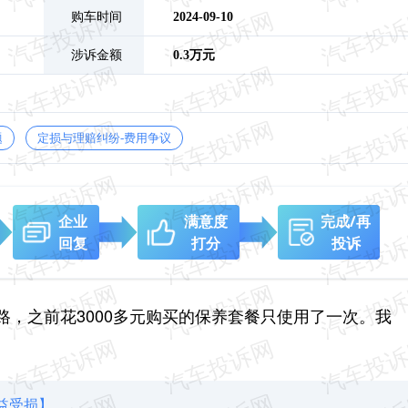
购车时间
2024-09-10
涉诉金额
0.3万元
题
定损与理赔纠纷-费用争议
企业
满意度
完成/再
回复
打分
投诉
，之前花3000多元购买的保养套餐只使用了一次。我
益受损】