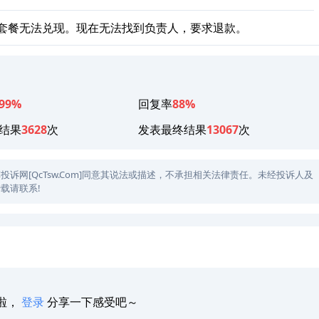
忧套餐无法兑现。现在无法找到负责人，要求退款。
99%
回复率
88%
结果
3628
次
发表最终结果
13067
次
网[QcTsw.Com]同意其说法或描述，不承担相关法律责任。未经投诉人及
载请联系!
啦，
登录
分享一下感受吧～