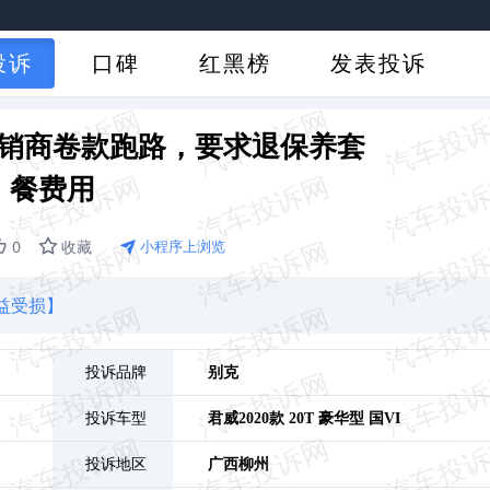
投诉
口碑
红黑榜
发表投诉
销商卷款跑路，要求退保养套
餐费用
0
收藏
小程序上浏览
益受损】
投诉品牌
别克
投诉车型
君威
2020款 20T 豪华型 国VI
投诉地区
广西
柳州