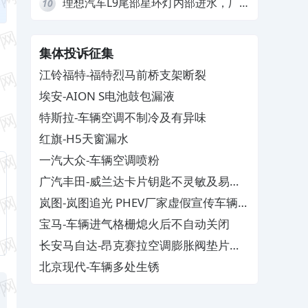
理想汽车L9尾部星环灯内部进水，厂
10
家拒绝赔付
集体投诉征集
江铃福特-福特烈马前桥支架断裂
埃安-AION S电池鼓包漏液
特斯拉-车辆空调不制冷及有异味
红旗-H5天窗漏水
一汽大众-车辆空调喷粉
广汽丰田-威兰达卡片钥匙不灵敏及易消
磁
岚图-岚图追光 PHEV厂家虚假宣传车辆配
置与功能
宝马-车辆进气格栅熄火后不自动关闭
长安马自达-昂克赛拉空调膨胀阀垫片生
锈
北京现代-车辆多处生锈