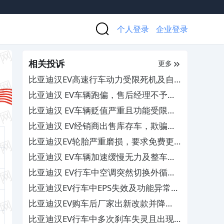
个人登录
企业登录
相关投诉
更多
比亚迪汉EV高速行车动力受限死机及自
动挂空挡，厂家无回访关怀
比亚迪汉 EV车辆跑偏，售后经理不予解
决且言语攻击车主
比亚迪汉 EV车辆贬值严重且功能受限，
要求厂家作出赔偿
比亚迪汉 EV经销商出售库存车，欺骗消
费者
比亚迪汉EV轮胎严重磨损，要求免费更
换
比亚迪汉 EV车辆加速缓慢无力及整车限
功率，4S店未能有效解决
比亚迪汉 EV行车中空调突然切换外循
环，4S店无解决方案
比亚迪汉EV行车中EPS失效及功能异常，
导致车辆失控并出现甩尾现象
比亚迪汉EV购车后厂家出新改款并降
价，要求作出合理解释和补偿
比亚迪汉EV行车中多次刹车失灵且出现