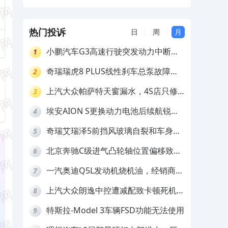
各种报警，厂家和4S店却推诿不作为其
售后服务极差
热门投诉
日
周
月
小鹏汽车G3高速行驶突发动力中断，
1
存在严重安全隐患
奇瑞瑞虎8 PLUS线性刹车总泵故障，
2
4S店需自费更换
上汽大众帕萨特天窗漏水，4S店只修
3
车不赔偿
埃安AION S更换动力电池后续航锐
4
减，售后拒不提供维修档案
奇瑞艾瑞泽5前挡风玻璃自裂和车身多
5
处返锈，4S店需自费维修
北京奔驰C级进气凸轮轴位置偏移致发
6
动机严重抖动，4S店需自费维修
一汽奥迪Q5L发动机烧机油，经销商推
7
诿不予解决
上汽大众朗逸中控遭减配致卡顿死机，
8
要求换869主机
特斯拉-Model 3车辆FSD功能无法使用
9