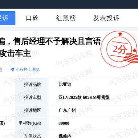
投诉
口碑
红黑榜
发表投诉
跑偏，售后经理不予解决且言语
2分
攻击车主
藏
小程序上浏览
投诉品牌
比亚迪
投诉车型
汉EV
2025款 605KM尊贵型
投诉地区
广东
广州
店)
里程数(KM)
80000
车保状态
保修内