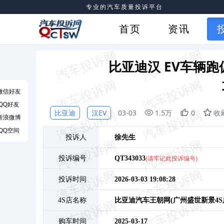
专业的汽车质量投诉平台
首页
资讯
比亚迪汉 EV车辆
微信好友
QQ好友
比亚迪
汉EV
03-03
1.5万
0
收
新浪微博
QQ空间
投诉人
徐
先生
投诉编号
QT343033
(请牢记此投诉编号)
投诉时间
2026-03-03 19:08:28
4S店名称
比亚迪汽车王朝网(广州盛世新景4S
购车时间
2025-03-17