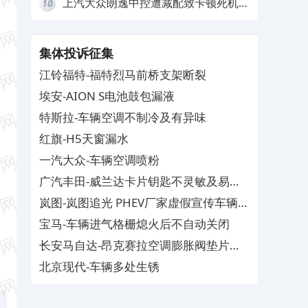
上汽大众朗逸中控遭减配致卡顿死机，
10
要求换869主机
集体投诉征集
江铃福特-福特烈马前桥支架断裂
埃安-AION S电池鼓包漏液
特斯拉-车辆空调不制冷及有异味
红旗-H5天窗漏水
一汽大众-车辆空调喷粉
广汽丰田-威兰达卡片钥匙不灵敏及易消
磁
岚图-岚图追光 PHEV厂家虚假宣传车辆配
置与功能
宝马-车辆进气格栅熄火后不自动关闭
长安马自达-昂克赛拉空调膨胀阀垫片生
锈
北京现代-车辆多处生锈