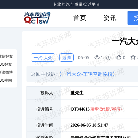
专业的汽车质量投诉平台
首页
资讯
一汽大
微信好友
一汽-大众
速腾
06-05
1.5万
0
QQ好友
新浪微博
返回主投诉:
【一汽大众-车辆空调喷粉】
QQ空间
投诉人
董
先生
投诉编号
QT344613
(请牢记此投诉编号)
投诉时间
2026-06-05 18:51:47