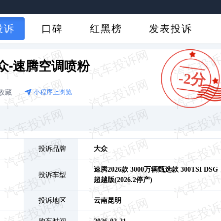
投诉
口碑
红黑榜
发表投诉
众-速腾空调喷粉
-2分
收藏
小程序上浏览
投诉品牌
大众
速腾
2026款 3000万辆甄选款 300TSI DSG
投诉车型
超越版(2026.2停产)
投诉地区
云南
昆明