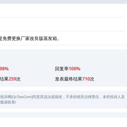
是免费更换厂家改良版蒸发箱。
98%
回复率
100%
结果
259
次
发表最终结果
710
次
网[QcTsw.Com]同意其说法或描述，不承担相关法律责任。未经投诉人及
载请联系!