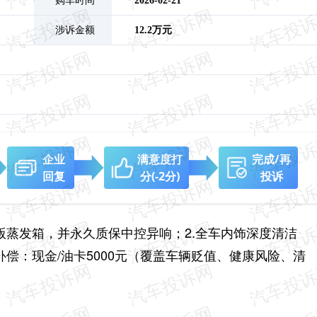
购车时间
2026-02-21
涉诉金额
12.2万元
企业
满意度打
完成/再
回复
分
(-2分)
投诉
良版蒸发箱，并永久质保中控异响；
2.全车内饰深度清洁
济补偿：现金/油卡5000元（覆盖车辆贬值、健康风险、清