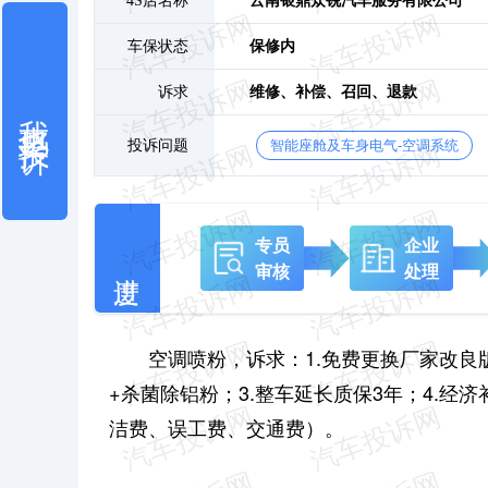
4S店名称
云南银鼎众锐汽车服务有限公司
车保状态
保修内
诉求
维修、
补偿、
召回、
退款
我也要投诉
投诉问题
智能座舱及车身电气-空调系统
专员
企业
审核
处理
空调喷粉，诉求：1.免费更换厂家改
+杀菌除铝粉；
3.整车延长质保3年；
4.经
洁费、误工费、交通费）。