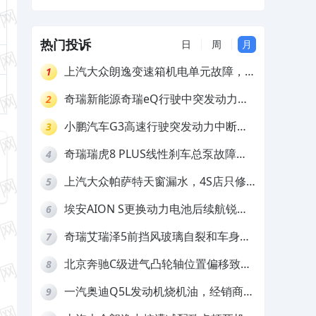
出补偿
热门投诉
日
周
月
上汽大众朗逸变速箱机电单元故障，厂
1
家不作为
奇瑞新能源奇瑞eQ行驶中突发动力受
2
限报警和车辆无法正常快充，厂家推脱
小鹏汽车G3高速行驶突发动力中断，
3
拒绝三电质保
存在严重安全隐患
奇瑞瑞虎8 PLUS线性刹车总泵故障，
4
4S店需自费更换
上汽大众帕萨特天窗漏水，4S店只修
5
车不赔偿
埃安AION S更换动力电池后续航锐
6
减，售后拒不提供维修档案
奇瑞艾瑞泽5前挡风玻璃自裂和车身多
7
处返锈，4S店需自费维修
北京奔驰C级进气凸轮轴位置偏移致发
8
动机严重抖动，4S店需自费维修
一汽奥迪Q5L发动机烧机油，经销商推
9
诿不予解决