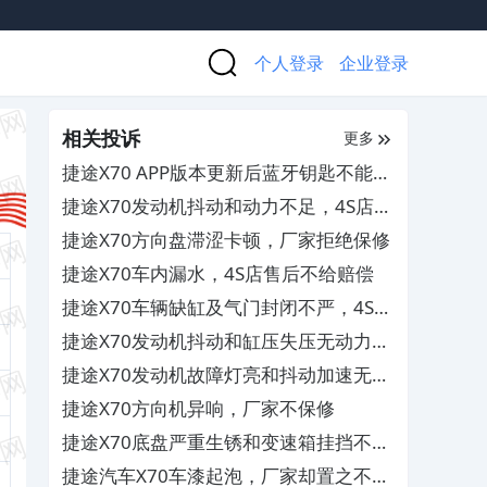
个人登录
企业登录
相关投诉
更多
捷途X70 APP版本更新后蓝牙钥匙不能使
用，影响用车体验
捷途X70发动机抖动和动力不足，4S店不
予保修
捷途X70方向盘滞涩卡顿，厂家拒绝保修
捷途X70车内漏水，4S店售后不给赔偿
捷途X70车辆缺缸及气门封闭不严，4S店
推脱不予保修
捷途X70发动机抖动和缸压失压无动力，
4S店需自费维修
捷途X70发动机故障灯亮和抖动加速无力
及三缸失火，要求4S店予以质保
捷途X70方向机异响，厂家不保修
捷途X70底盘严重生锈和变速箱挂挡不到
位及方向盘异响，4S店不予保修其服务
捷途汽车X70车漆起泡，厂家却置之不理