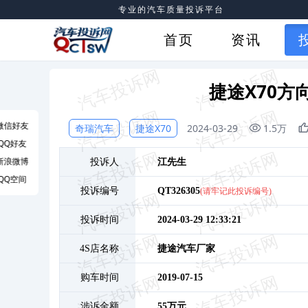
专业的汽车质量投诉平台
首页
资讯
捷途X70方
微信好友
奇瑞汽车
捷途X70
2024-03-29
1.5万
QQ好友
新浪微博
投诉人
江
先生
QQ空间
投诉编号
QT326305
(请牢记此投诉编号)
投诉时间
2024-03-29 12:33:21
4S店名称
捷途汽车厂家
购车时间
2019-07-15
涉诉金额
55万元