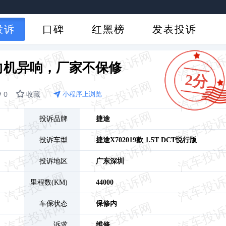
投诉
口碑
红黑榜
发表投诉
向机异响，厂家不保修
2分
0
收藏
小程序上浏览
投诉品牌
捷途
投诉车型
捷途X70
2019款 1.5T DCT悦行版
投诉地区
广东
深圳
里程数(KM)
44000
车保状态
保修内
诉求
维修