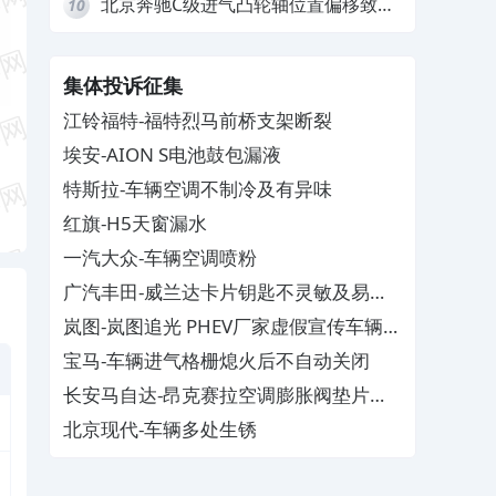
北京奔驰C级进气凸轮轴位置偏移致发
10
动机严重抖动，4S店需自费维修
集体投诉征集
江铃福特-福特烈马前桥支架断裂
埃安-AION S电池鼓包漏液
特斯拉-车辆空调不制冷及有异味
红旗-H5天窗漏水
一汽大众-车辆空调喷粉
广汽丰田-威兰达卡片钥匙不灵敏及易消
磁
岚图-岚图追光 PHEV厂家虚假宣传车辆配
置与功能
宝马-车辆进气格栅熄火后不自动关闭
长安马自达-昂克赛拉空调膨胀阀垫片生
锈
北京现代-车辆多处生锈