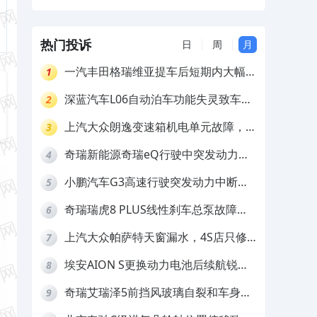
质量差
不予解决
热门投诉
日
周
月
一汽丰田格瑞维亚提车后短期内大幅降
1
价，要求退还差价
深蓝汽车L06自动泊车功能失灵致车辆
2
撞墙，厂家客服推诿拒担责
上汽大众朗逸变速箱机电单元故障，厂
3
家不作为
奇瑞新能源奇瑞eQ行驶中突发动力受
4
限报警和车辆无法正常快充，厂家推脱
小鹏汽车G3高速行驶突发动力中断，
5
拒绝三电质保
存在严重安全隐患
奇瑞瑞虎8 PLUS线性刹车总泵故障，
6
4S店需自费更换
上汽大众帕萨特天窗漏水，4S店只修
7
车不赔偿
埃安AION S更换动力电池后续航锐
8
减，售后拒不提供维修档案
奇瑞艾瑞泽5前挡风玻璃自裂和车身多
9
处返锈，4S店需自费维修