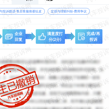
与投诉跟进-售后客服推诿扯皮
定损与理赔纠纷-费用争议
企业
满意度打
完成/再
回复
分
(2分)
投诉