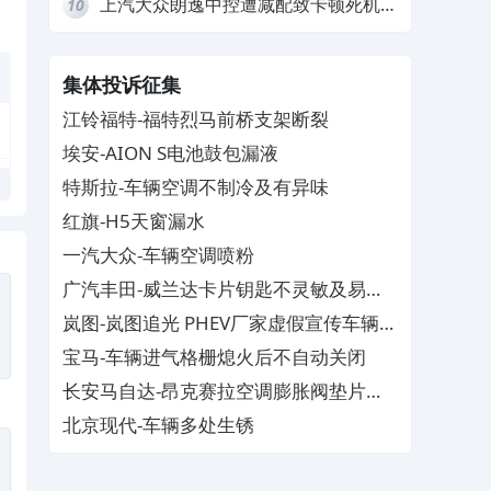
上汽大众朗逸中控遭减配致卡顿死机，
10
要求换869主机
集体投诉征集
江铃福特-福特烈马前桥支架断裂
埃安-AION S电池鼓包漏液
特斯拉-车辆空调不制冷及有异味
红旗-H5天窗漏水
一汽大众-车辆空调喷粉
广汽丰田-威兰达卡片钥匙不灵敏及易消
磁
岚图-岚图追光 PHEV厂家虚假宣传车辆配
置与功能
宝马-车辆进气格栅熄火后不自动关闭
长安马自达-昂克赛拉空调膨胀阀垫片生
锈
北京现代-车辆多处生锈