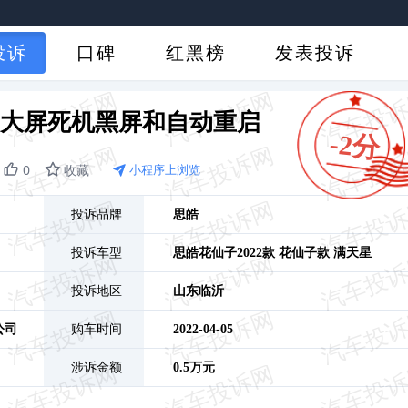
投诉
口碑
红黑榜
发表投诉
控大屏死机黑屏和自动重启
-2分
0
收藏
小程序上浏览
投诉品牌
思皓
投诉车型
思皓花仙子
2022款 花仙子款 满天星
投诉地区
山东
临沂
公司
购车时间
2022-04-05
涉诉金额
0.5万元