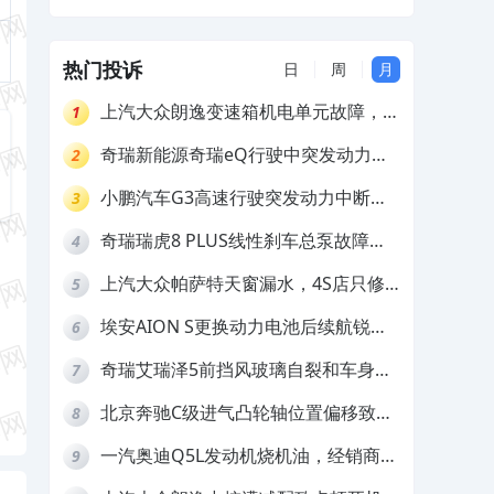
不给处理
热门投诉
日
周
月
上汽大众朗逸变速箱机电单元故障，厂
1
家不作为
奇瑞新能源奇瑞eQ行驶中突发动力受
2
限报警和车辆无法正常快充，厂家推脱
小鹏汽车G3高速行驶突发动力中断，
3
拒绝三电质保
存在严重安全隐患
奇瑞瑞虎8 PLUS线性刹车总泵故障，
4
4S店需自费更换
上汽大众帕萨特天窗漏水，4S店只修
5
车不赔偿
埃安AION S更换动力电池后续航锐
6
减，售后拒不提供维修档案
奇瑞艾瑞泽5前挡风玻璃自裂和车身多
7
处返锈，4S店需自费维修
北京奔驰C级进气凸轮轴位置偏移致发
8
动机严重抖动，4S店需自费维修
一汽奥迪Q5L发动机烧机油，经销商推
9
诿不予解决