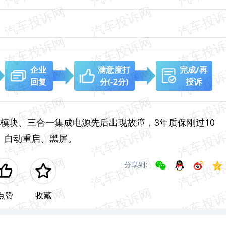
企业
满意度打
完成/再
回复
分
(-2分)
投诉
信模块、三合一集成电源先后出现故障，3年质保刚过10
机、自动重启、黑屏。
分享到:
点赞
收藏