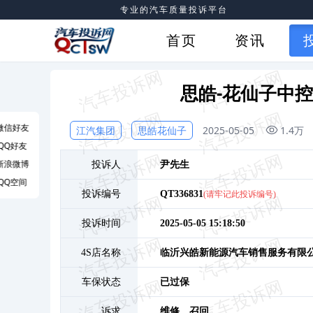
专业的汽车质量投诉平台
首页
资讯
思皓-花仙子中
微信好友
江汽集团
思皓花仙子
2025-05-05
1.4万
QQ好友
新浪微博
投诉人
尹
先生
QQ空间
投诉编号
QT336831
(请牢记此投诉编号)
投诉时间
2025-05-05 15:18:50
4S店名称
临沂兴皓新能源汽车销售服务有限
车保状态
已过保
诉求
维修、
召回