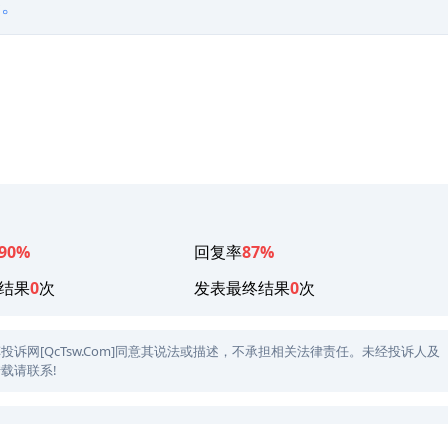
修。
90%
回复率
87%
结果
0
次
发表最终结果
0
次
网[QcTsw.Com]同意其说法或描述，不承担相关法律责任。未经投诉人及
载请联系!