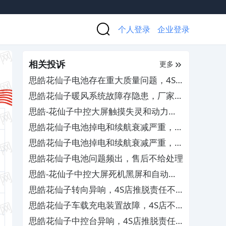
个人登录
企业登录
相关投诉
更多
思皓花仙子电池存在重大质量问题，4S
店拖延冷处理
思皓花仙子暖风系统故障存隐患，厂家推
诿不担责
思皓-花仙子中控大屏触摸失灵和动力电
池损坏
思皓花仙子电池掉电和续航衰减严重，厂
家敷衍了事拖延维修
思皓花仙子电池掉电和续航衰减严重，厂
家敷衍了事拖延维修
思皓花仙子电池问题频出，售后不给处理
思皓-花仙子中控大屏死机黑屏和自动重
启
思皓花仙子转向异响，4S店推脱责任不
给处理
思皓花仙子车载充电装置故障，4S店不
予保修
思皓花仙子中控台异响，4S店推脱责任