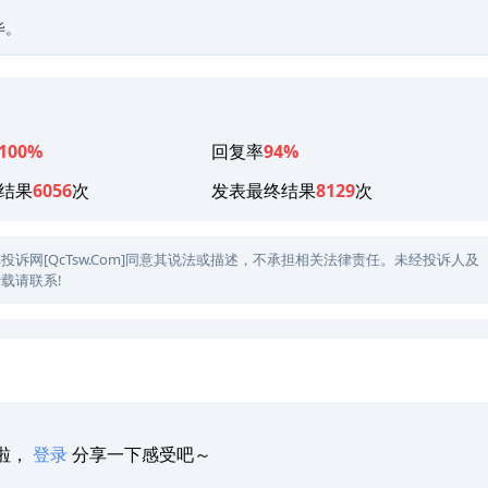
毕。
100%
回复率
94%
结果
6056
次
发表最终结果
8129
次
网[QcTsw.Com]同意其说法或描述，不承担相关法律责任。未经投诉人及
载请联系!
啦，
登录
分享一下感受吧～