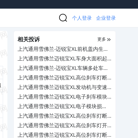
个人登录
企业登录
相关投诉
更多
上汽通用雪佛兰-迈锐宝XL前机盖内生锈
爆漆
上汽通用雪佛兰迈锐宝XL车身大面积起
泡掉漆，4S店需自费处理
上汽通用雪佛兰-迈锐宝XL车辆多处车漆
起泡掉漆
上汽通用雪佛兰迈锐宝XL高位刹车灯断
裂，4S店拒绝更换维修
版
上汽通用雪佛兰迈锐宝XL发动机与变速
箱不匹配致加油不走车，售后不作为
上汽通用雪佛兰迈锐宝XL电子刹车模块
故障，厂家迟迟不发配件维修
上汽通用雪佛兰迈锐宝XL电子模块损
坏，4S店修车无果
上汽通用雪佛兰迈锐宝XL高位刹车灯断
裂，要求厂家更换并承诺质保
上汽通用雪佛兰迈锐宝XL高位刹车灯开
裂漏水，厂家拒绝免费更换
上汽通用雪佛兰迈锐宝XL高位刹车灯断