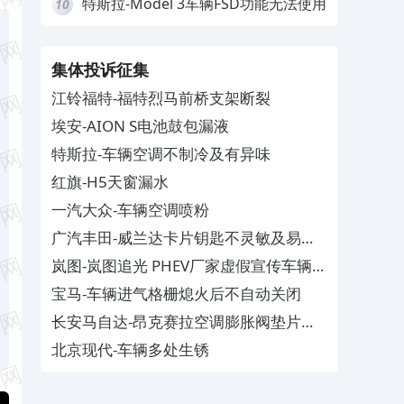
特斯拉-Model 3车辆FSD功能无法使用
10
集体投诉征集
江铃福特-福特烈马前桥支架断裂
埃安-AION S电池鼓包漏液
特斯拉-车辆空调不制冷及有异味
红旗-H5天窗漏水
一汽大众-车辆空调喷粉
广汽丰田-威兰达卡片钥匙不灵敏及易消
磁
岚图-岚图追光 PHEV厂家虚假宣传车辆配
置与功能
宝马-车辆进气格栅熄火后不自动关闭
长安马自达-昂克赛拉空调膨胀阀垫片生
锈
北京现代-车辆多处生锈