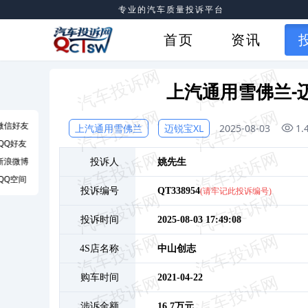
专业的汽车质量投诉平台
首页
资讯
上汽通用雪佛兰-
微信好友
上汽通用雪佛兰
迈锐宝XL
2025-08-03
1.
QQ好友
新浪微博
投诉人
姚
先生
QQ空间
投诉编号
QT338954
(请牢记此投诉编号)
投诉时间
2025-08-03 17:49:08
4S店名称
中山创志
购车时间
2021-04-22
涉诉金额
16.7万元