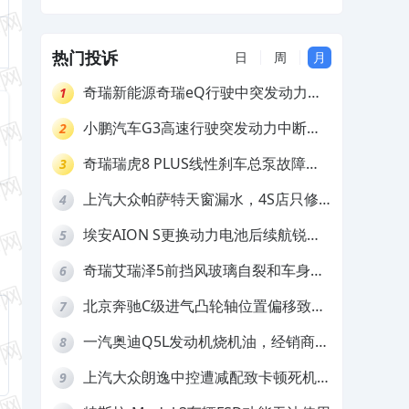
裂，要求更换
热门投诉
日
周
月
奇瑞新能源奇瑞eQ行驶中突发动力受
1
限报警和车辆无法正常快充，厂家推脱
小鹏汽车G3高速行驶突发动力中断，
2
拒绝三电质保
存在严重安全隐患
奇瑞瑞虎8 PLUS线性刹车总泵故障，
3
4S店需自费更换
上汽大众帕萨特天窗漏水，4S店只修
4
车不赔偿
埃安AION S更换动力电池后续航锐
5
减，售后拒不提供维修档案
奇瑞艾瑞泽5前挡风玻璃自裂和车身多
6
处返锈，4S店需自费维修
北京奔驰C级进气凸轮轴位置偏移致发
7
动机严重抖动，4S店需自费维修
一汽奥迪Q5L发动机烧机油，经销商推
8
诿不予解决
上汽大众朗逸中控遭减配致卡顿死机，
9
要求换869主机