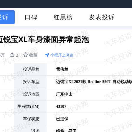
投诉
口碑
红黑榜
发表投诉
迈锐宝XL车身漆面异常起泡
4万
2
收藏
小程序上浏览
投诉品牌
雪佛兰
投诉车型
迈锐宝XL
2021款 Redline 550T 自动锐动
投诉地区
广东
中山
里程数(KM)
43107
车保状态
已过保
诉求
维修、
召回