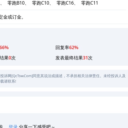
1、
零跑B10、
零跑C10、
零跑C16、
零跑C11
定金或订金。
66%
回复率
62%
结果
0
次
发表最终结果
31
次
网[QcTsw.Com]同意其说法或描述，不承担相关法律责任。未经投诉人及
载请联系!
啦，
登录
分享一下感受吧～