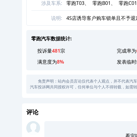
涉及车系:
零跑T03、
零跑B01、
零跑C0
说明:
4S店诱导客户购车锁单且不予退
零跑汽车数据统计:
投诉量
481
宗
完成率为
满意度为
8%
发表临时
免责声明：站内会员言论仅代表个人观点，并不代表汽车投诉
汽车投诉网共同授权许可，任何单位与个人不得转载，如需转
评论
看完