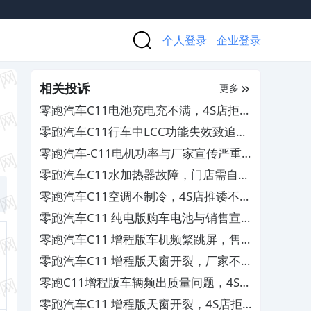
个人登录
企业登录
相关投诉
更多
零跑汽车C11电池充电充不满，4S店拒绝
处理
零跑汽车C11行车中LCC功能失效致追
尾，安全保障存疑
零跑汽车-C11电机功率与厂家宣传严重
不符
零跑汽车C11水加热器故障，门店需自费
换件维修
零跑汽车C11空调不制冷，4S店推诿不予
保修
零跑汽车C11 纯电版购车电池与销售宣
传不符，要求解约退款并赔偿
零跑汽车C11 增程版车机频繁跳屏，售
后多次维修无法根治
零跑汽车C11 增程版天窗开裂，厂家不
重视不处理
零跑C11增程版车辆频出质量问题，4S店
多次维修无效要求退换车
零跑汽车C11 增程版天窗开裂，4S店拒