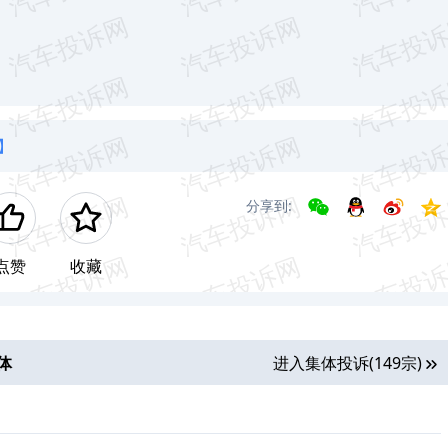
】
分享到:
点赞
收藏
体
进入集体投诉(149宗)