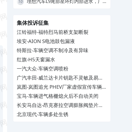
理想汽车L9尾部星环灯内部进水，厂
10
家拒绝赔付
集体投诉征集
江铃福特-福特烈马前桥支架断裂
埃安-AION S电池鼓包漏液
特斯拉-车辆空调不制冷及有异味
红旗-H5天窗漏水
一汽大众-车辆空调喷粉
广汽丰田-威兰达卡片钥匙不灵敏及易消
磁
岚图-岚图追光 PHEV厂家虚假宣传车辆配
置与功能
宝马-车辆进气格栅熄火后不自动关闭
长安马自达-昂克赛拉空调膨胀阀垫片生
锈
北京现代-车辆多处生锈