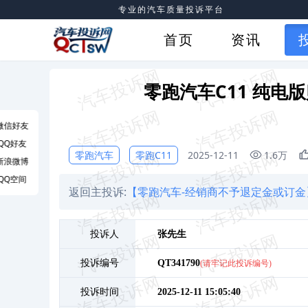
专业的汽车质量投诉平台
首页
资讯
零跑汽车C11 纯
微信好友
QQ好友
零跑汽车
零跑C11
2025-12-11
1.6万
新浪微博
QQ空间
返回主投诉:
【零跑汽车-经销商不予退定金或订金
投诉人
张
先生
投诉编号
QT341790
(请牢记此投诉编号)
投诉时间
2025-12-11 15:05:40