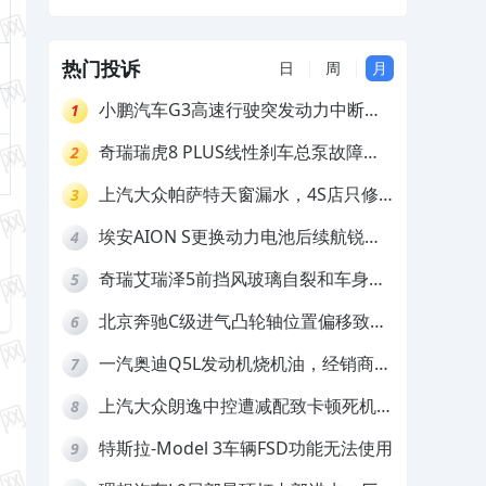
绝理赔
热门投诉
日
周
月
小鹏汽车G3高速行驶突发动力中断，
1
存在严重安全隐患
奇瑞瑞虎8 PLUS线性刹车总泵故障，
2
4S店需自费更换
上汽大众帕萨特天窗漏水，4S店只修
3
车不赔偿
埃安AION S更换动力电池后续航锐
4
减，售后拒不提供维修档案
奇瑞艾瑞泽5前挡风玻璃自裂和车身多
5
处返锈，4S店需自费维修
北京奔驰C级进气凸轮轴位置偏移致发
6
动机严重抖动，4S店需自费维修
一汽奥迪Q5L发动机烧机油，经销商推
7
诿不予解决
上汽大众朗逸中控遭减配致卡顿死机，
8
要求换869主机
特斯拉-Model 3车辆FSD功能无法使用
9