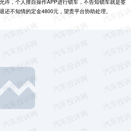
允许，个人擅自操作APP进行锁车，不告知锁车就是签
退还不知情的定金4800元，望贵平台协助处理。