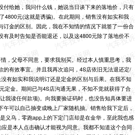
没付给她，我问什么钱，她说当日谈下来的落地价，只有
了4800元(这就是诱骗)。在此期间，销售没有如实和我
金与订金的区别。因此，我在不知情的情况下就签了一份合
有及时告知是否能退还，以及这4800元除了落地价不
的事情，父母不同意，要求我别买。经过本人慎重思考，我
的有效事宜。并且我再次追问，4S店依旧无法退还定/
店长没有如实和我说明订还是定金的区别与后果。在我不知
00元定金。期间已与4S店沟通无果，不知不觉就获得了合
及让我读任何款项)。向我要验证码时，也没告知具体要进
下午可以自己抽变成晚上厂家随机抽。销售给我下定后，
是义乌，零跑app上的下定门店却是在金华，至此我也感
写的应是本人点击确认才能视为同意。我都不知道这个合同