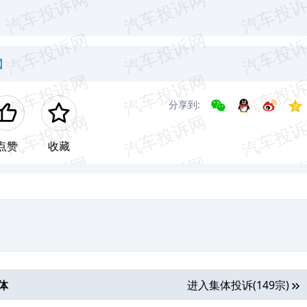
】
分享到:
点赞
收藏
体
进入集体投诉(149宗)