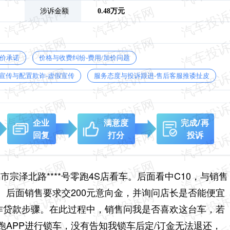
涉诉金额
0.48万元
保价承诺
价格与收费纠纷-费用/加价问题
宣传与配置欺诈-虚假宣传
服务态度与投诉跟进-售后客服推诿扯皮
企业
满意度
完成/再
回复
打分
投诉
义乌市宗泽北路****号零跑4S店看车。后面看中C10，与销售
。后面销售要求交200元意向金，并询问店长是否能便宜
操作贷款步骤。在此过程中，销售问我是否喜欢这台车，若
APP进行锁车，没有告知我锁车后定/订金无法退还，