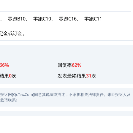
1、
零跑B10、
零跑C10、
零跑C16、
零跑C11
定金或订金。
66%
回复率
62%
结果
0
次
发表最终结果
31
次
网[QcTsw.Com]同意其说法或描述，不承担相关法律责任。未经投诉人及
载请联系!