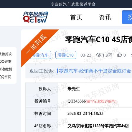
专业的汽车质量投诉平台
首页
资讯
一追到底
零跑汽车C10 4
微信好友
零跑汽车
零跑C10
03-23
1.9万
0
QQ好友
新浪微博
返回主投诉:
【零跑汽车-经销商不予退定金或订金
QQ空间
投诉人
朱
先生
投诉编号
QT343366
(请牢记此投诉编号)
投诉时间
2026-03-23 14:18:25
4S店名称
义乌宗泽北路1155号零跑汽车4s店