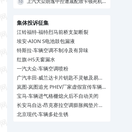
上汽大众朗逸中控遭减配致卡顿死机，
10
要求换869主机
集体投诉征集
江铃福特-福特烈马前桥支架断裂
埃安-AION S电池鼓包漏液
特斯拉-车辆空调不制冷及有异味
红旗-H5天窗漏水
一汽大众-车辆空调喷粉
广汽丰田-威兰达卡片钥匙不灵敏及易消
磁
岚图-岚图追光 PHEV厂家虚假宣传车辆配
置与功能
宝马-车辆进气格栅熄火后不自动关闭
长安马自达-昂克赛拉空调膨胀阀垫片生
锈
北京现代-车辆多处生锈