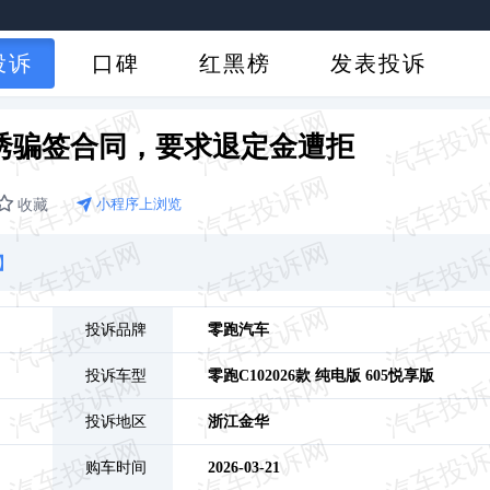
投诉
口碑
红黑榜
发表投诉
S店诱骗签合同，要求退定金遭拒
收藏
小程序上浏览
】
投诉品牌
零跑汽车
投诉车型
零跑C10
2026款 纯电版 605悦享版
投诉地区
浙江
金华
购车时间
2026-03-21