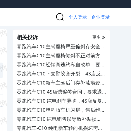
个人登录
企业登录
相关投诉
更多
零跑汽车C10主驾座椅严重偏斜存安全隐
患，厂家以正常为由不予维修
零跑汽车C10主驾座椅倾斜不正对前方，
4S店多次维修无效
零跑汽车C10经销商违约私自改单，要求
退定金
零跑汽车C10下支臂胶套开裂，4S店反复
维修未解决
零跑汽车C10新车主驾后门存补漆痕迹，
4S店消费欺诈且拒不解决
零跑汽车C10 4S店诱骗签合同，要求退
定金遭拒
零跑汽车C10 纯电刹车异响，4S店反复
维修无效
零跑汽车C10增程版车机闪屏，售后维修
无效要求换车
零跑汽车C10 纯电销售误导致补贴损
失，要求赔偿
零跑汽车-C10 纯电新车转向机损坏需处