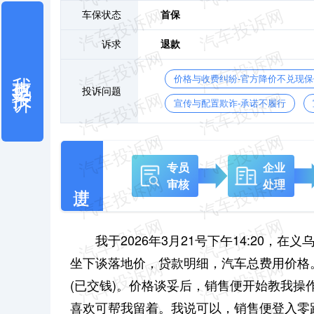
车保状态
首保
诉求
退款
我也要投诉
价格与收费纠纷-官方降价不兑现
投诉问题
宣传与配置欺诈-承诺不履行
专员
企业
审核
处理
我于2026年3月21号下午14:20，在
坐下谈落地价，贷款明细，汽车总费用价格
(已交钱)。价格谈妥后，销售便开始教我
喜欢可帮我留着。我说可以，销售便登入零跑