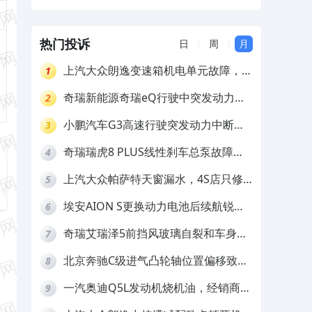
理
热门投诉
日
周
月
上汽大众朗逸变速箱机电单元故障，厂
1
家不作为
奇瑞新能源奇瑞eQ行驶中突发动力受
2
限报警和车辆无法正常快充，厂家推脱
小鹏汽车G3高速行驶突发动力中断，
3
拒绝三电质保
存在严重安全隐患
奇瑞瑞虎8 PLUS线性刹车总泵故障，
4
4S店需自费更换
上汽大众帕萨特天窗漏水，4S店只修
5
车不赔偿
埃安AION S更换动力电池后续航锐
6
减，售后拒不提供维修档案
奇瑞艾瑞泽5前挡风玻璃自裂和车身多
7
处返锈，4S店需自费维修
北京奔驰C级进气凸轮轴位置偏移致发
8
动机严重抖动，4S店需自费维修
一汽奥迪Q5L发动机烧机油，经销商推
9
诿不予解决