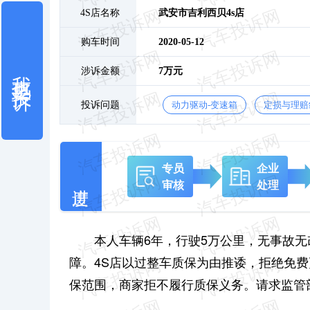
4S店名称
武安市吉利西贝4s店
购车时间
2020-05-12
我也要投诉
涉诉金额
7万元
投诉问题
动力驱动-变速箱
定损与理赔
专员
企业
审核
处理
本人车辆6年，行驶5万公里，无事故
障。4S店以过整车质保为由推诿，拒绝免
保范围，商家拒不履行质保义务。请求监管