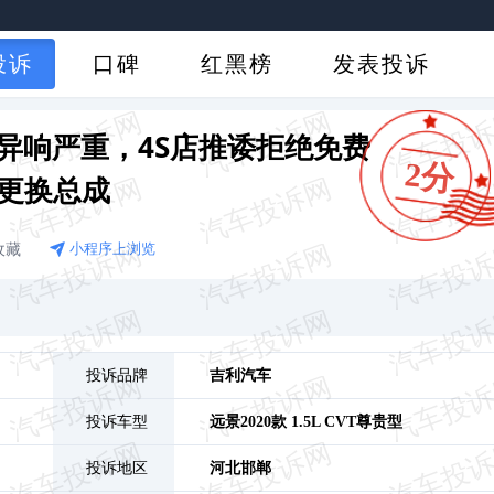
投诉
口碑
红黑榜
发表投诉
异响严重，4S店推诿拒绝免费
2分
更换总成
收藏
小程序上浏览
投诉品牌
吉利汽车
投诉车型
远景
2020款 1.5L CVT尊贵型
投诉地区
河北
邯郸