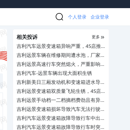
个人登录
企业登录
相关投诉
更多
吉利汽车远景变速箱异响严重，4S店推
诿拒绝免费更换总成
吉利远景车辆在维修期间遭水泡，厂家售
后无人回复
吉利远景高速行车突然熄火，严重影响驾
驶安全
吉利汽车-远景车辆出现大面积生锈
吉利新美日三厢发动机和变速箱进水导致
飞轮损坏，4S店不给保修
吉利远景变速箱双质量飞轮生锈，4S店
不给质保维修
吉利远景手动档一二档摘档费劲且有异
响，4S店以过保为由不予维修
吉利远景变速箱损坏导致汽车无法行驶，
要求厂家给予补偿
吉利汽车远景变速箱故障导致行车中出现
抛锚的情况，4S店以过保为由需自费维
吉利汽车远景变速箱故障导致行车时突发