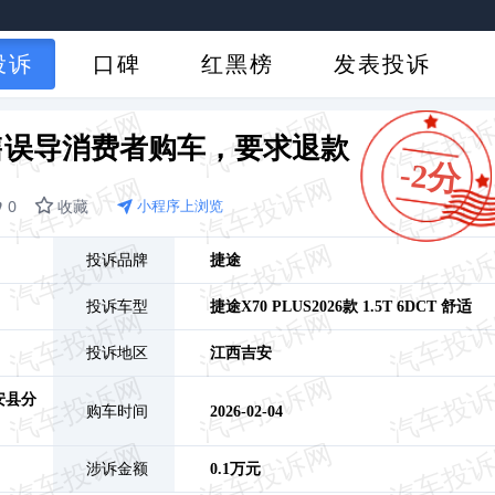
投诉
口碑
红黑榜
发表投诉
S销售误导消费者购车，要求退款
-2分
0
收藏
小程序上浏览
投诉品牌
捷途
投诉车型
捷途X70 PLUS
2026款 1.5T 6DCT 舒适
投诉地区
江西
吉安
安县分
购车时间
2026-02-04
涉诉金额
0.1万元