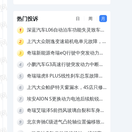
气囊不弹出，导致人员受伤
热门投诉
日
周
月
深蓝汽车L06自动泊车功能失灵致车辆
1
撞墙，厂家客服推诿拒担责
上汽大众朗逸变速箱机电单元故障，厂
2
家不作为
奇瑞新能源奇瑞eQ行驶中突发动力受
3
限报警和车辆无法正常快充，厂家推脱
小鹏汽车G3高速行驶突发动力中断，
4
拒绝三电质保
存在严重安全隐患
奇瑞瑞虎8 PLUS线性刹车总泵故障，
5
4S店需自费更换
上汽大众帕萨特天窗漏水，4S店只修
6
车不赔偿
埃安AION S更换动力电池后续航锐
7
减，售后拒不提供维修档案
奇瑞艾瑞泽5前挡风玻璃自裂和车身多
8
处返锈，4S店需自费维修
北京奔驰C级进气凸轮轴位置偏移致发
9
动机严重抖动，4S店需自费维修