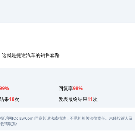
，这就是捷途汽车的销售套路
99%
回复率
98%
结果
18
次
发表最终结果
11
次
网[QcTsw.Com]同意其说法或描述，不承担相关法律责任。未经投诉人及
载请联系!