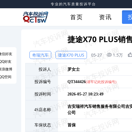
专业的汽车质量投诉平台
首页
资讯
捷途X70 PLU
微信好友
奇瑞汽车
捷途X70 PLUS
05-27
1.5万
QQ好友
新浪微博
投诉人
罗
女士
QQ空间
投诉编号
QT344426
(请牢记此投诉编号)
投诉时间
2026-05-27 10:23:49
吉安瑞祥汽车销售服务有限公司吉
4S店名称
公司
车保状态
首保