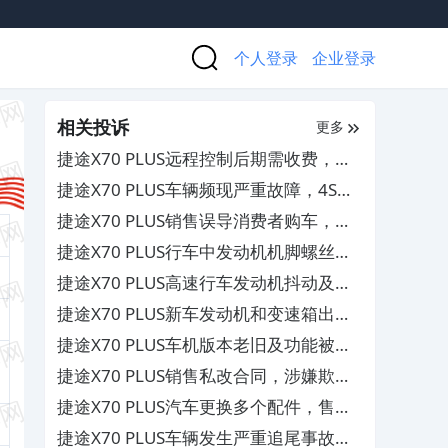
个人登录
企业登录
相关投诉
更多
捷途X70 PLUS远程控制后期需收费，要
求厂家免费开放权限
捷途X70 PLUS车辆频现严重故障，4S店
多次维修仍未解决
捷途X70 PLUS销售误导消费者购车，要
求退款
捷途X70 PLUS行车中发动机机脚螺丝断
裂，导致发动机掉落
捷途X70 PLUS高速行车发动机抖动及失
去动力，险些造成追尾事故
捷途X70 PLUS新车发动机和变速箱出现
严重质量问题，要求厂商退换车
捷途X70 PLUS车机版本老旧及功能被阉
割和喇叭配置与宣传不符，厂家推脱不处
捷途X70 PLUS销售私改合同，涉嫌欺骗
理
消费者
捷途X70 PLUS汽车更换多个配件，售后
服务差
捷途X70 PLUS车辆发生严重追尾事故但