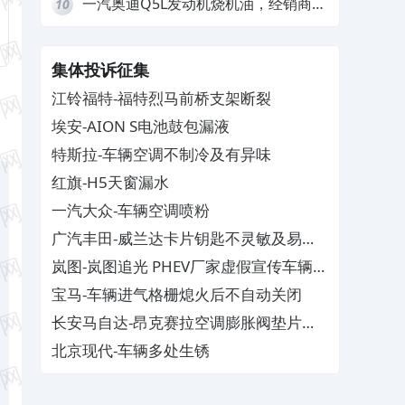
一汽奥迪Q5L发动机烧机油，经销商推
10
诿不予解决
集体投诉征集
江铃福特-福特烈马前桥支架断裂
埃安-AION S电池鼓包漏液
特斯拉-车辆空调不制冷及有异味
红旗-H5天窗漏水
一汽大众-车辆空调喷粉
广汽丰田-威兰达卡片钥匙不灵敏及易消
磁
岚图-岚图追光 PHEV厂家虚假宣传车辆配
置与功能
宝马-车辆进气格栅熄火后不自动关闭
长安马自达-昂克赛拉空调膨胀阀垫片生
锈
北京现代-车辆多处生锈