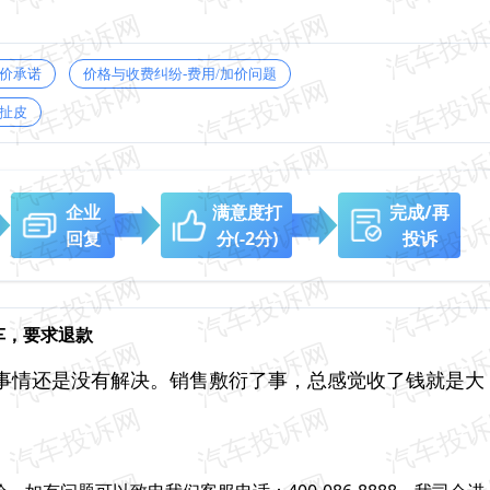
保价承诺
价格与收费纠纷-费用/加价问题
扯皮
企业
满意度打
完成/再
回复
分
(-2分)
投诉
购车，要求退款
事情还是没有解决。销售敷衍了事，总感觉收了钱就是大