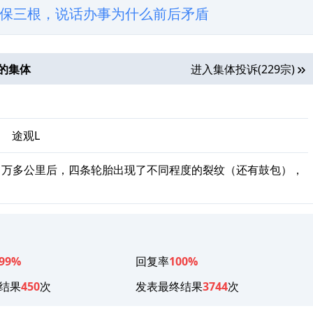
保三根，说话办事为什么前后矛盾
的集体
进入集体投诉(229宗)
、
途观L
1万多公里后，四条轮胎出现了不同程度的裂纹（还有鼓包），
。
99%
回复率
100%
结果
450
次
发表最终结果
3744
次