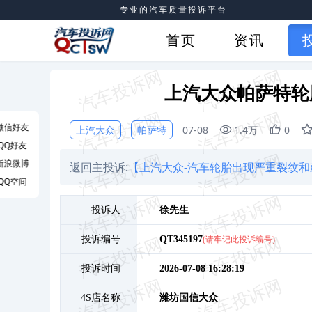
专业的汽车质量投诉平台
首页
资讯
上汽大众帕萨特轮
微信好友
上汽大众
帕萨特
07-08
1.4万
0
QQ好友
新浪微博
返回主投诉:
【上汽大众-汽车轮胎出现严重裂纹和
QQ空间
投诉人
徐
先生
投诉编号
QT345197
(请牢记此投诉编号)
投诉时间
2026-07-08 16:28:19
4S店名称
潍坊国信大众