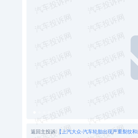
返回主投诉:
【上汽大众-汽车轮胎出现严重裂纹和