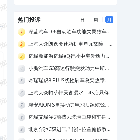
理赔
热门投诉
日
周
月
深蓝汽车L06自动泊车功能失灵致车辆
1
撞墙，厂家客服推诿拒担责
上汽大众朗逸变速箱机电单元故障，厂
2
家不作为
奇瑞新能源奇瑞eQ行驶中突发动力受
3
限报警和车辆无法正常快充，厂家推脱
小鹏汽车G3高速行驶突发动力中断，
4
拒绝三电质保
存在严重安全隐患
奇瑞瑞虎8 PLUS线性刹车总泵故障，
5
4S店需自费更换
上汽大众帕萨特天窗漏水，4S店只修
6
车不赔偿
埃安AION S更换动力电池后续航锐
7
减，售后拒不提供维修档案
奇瑞艾瑞泽5前挡风玻璃自裂和车身多
8
处返锈，4S店需自费维修
北京奔驰C级进气凸轮轴位置偏移致发
9
动机严重抖动，4S店需自费维修