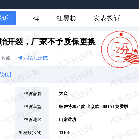
投诉
口碑
红黑榜
发表投诉
胎开裂，厂家不予质保更换
-2分
收藏
小程序上浏览
鼓包】
投诉品牌
大众
投诉车型
帕萨特
2024款 出众款 380TSI 龙腾版
投诉地区
山东
潍坊
里程数(KM)
13100