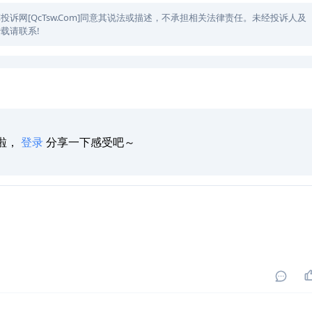
网[QcTsw.Com]同意其说法或描述，不承担相关法律责任。未经投诉人及
载请联系!
啦，
登录
分享一下感受吧～