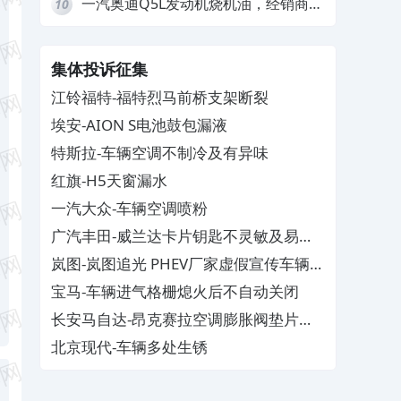
一汽奥迪Q5L发动机烧机油，经销商推
10
诿不予解决
集体投诉征集
江铃福特-福特烈马前桥支架断裂
埃安-AION S电池鼓包漏液
特斯拉-车辆空调不制冷及有异味
红旗-H5天窗漏水
一汽大众-车辆空调喷粉
广汽丰田-威兰达卡片钥匙不灵敏及易消
磁
岚图-岚图追光 PHEV厂家虚假宣传车辆配
置与功能
宝马-车辆进气格栅熄火后不自动关闭
长安马自达-昂克赛拉空调膨胀阀垫片生
锈
北京现代-车辆多处生锈