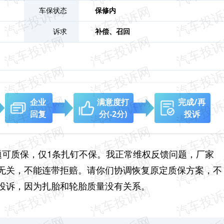
车保状态
保修内
诉求
补偿、
召回
企业
满意度打
完成/再
回复
分
(-2分)
投诉
题可质保，仅1条扎钉不保。我正常维权反馈问题，厂家
无关，不能连带拒赔。请你们协调恢复原定质保方案，不
投诉，因为扎胎和轮胎质量没有关系。