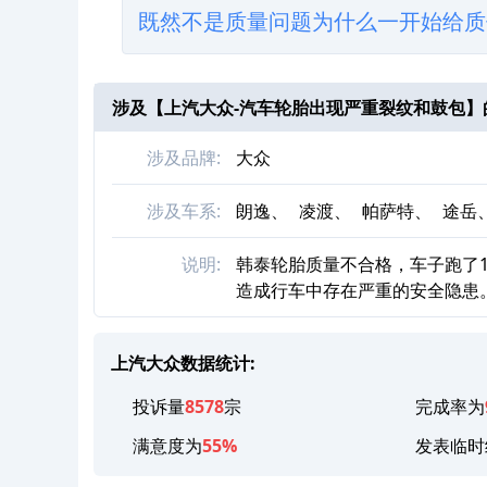
既然不是质量问题为什么一开始给质
涉及【
上汽大众-汽车轮胎出现严重裂纹和鼓包
】
涉及品牌:
大众
涉及车系:
朗逸、
凌渡、
帕萨特、
途岳
说明:
韩泰轮胎质量不合格，车子跑了
造成行车中存在严重的安全隐患
上汽大众数据统计:
投诉量
8578
宗
完成率为
满意度为
55%
发表临时