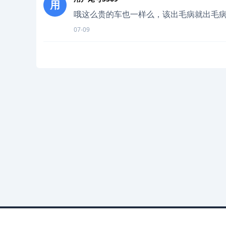
用
哦这么贵的车也一样么，该出毛病就出毛
07-09