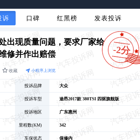
投诉
口碑
红黑榜
发表投诉
处出现质量问题，要求厂家给
-2分
维修并作出赔偿
收藏
小程序上浏览
投诉品牌
大众
投诉车型
途昂
2017款 380TSI 四驱旗舰版
投诉地区
广东
惠州
里程数(KM)
342
车保状态
保修内