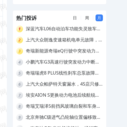
及赔偿
热门投诉
日
周
月
深蓝汽车L06自动泊车功能失灵致车辆
1
撞墙，厂家客服推诿拒担责
上汽大众朗逸变速箱机电单元故障，厂
2
家不作为
奇瑞新能源奇瑞eQ行驶中突发动力受
3
限报警和车辆无法正常快充，厂家推脱
小鹏汽车G3高速行驶突发动力中断，
4
拒绝三电质保
存在严重安全隐患
奇瑞瑞虎8 PLUS线性刹车总泵故障，
5
4S店需自费更换
上汽大众帕萨特天窗漏水，4S店只修
6
车不赔偿
埃安AION S更换动力电池后续航锐
7
减，售后拒不提供维修档案
奇瑞艾瑞泽5前挡风玻璃自裂和车身多
8
处返锈，4S店需自费维修
北京奔驰C级进气凸轮轴位置偏移致发
9
动机严重抖动，4S店需自费维修