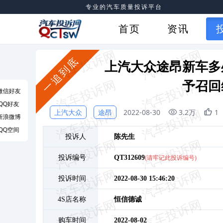
专业的汽车质量投诉平台
首页
资讯
一追到底
上汽大众途昂新车多
予召回
微信好友
QQ好友
上汽大众
途昂
2022-08-30
3.2万
1
新浪微博
QQ空间
投诉人
陈
先生
投诉编号
QT312609
(请牢记此投诉编号)
投诉时间
2022-08-30 15:46:20
4S店名称
恒信德诚
购车时间
2022-08-02