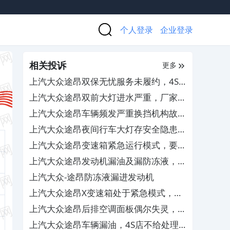
个人登录
企业登录
相关投诉
更多
上汽大众途昂双保无忧服务未履约，4S
店跑路无人管
上汽大众途昂双前大灯进水严重，厂家和
4S店不负责任不处理
上汽大众途昂车辆频发严重换挡机构故
障，要求厂家予以退车
上汽大众途昂夜间行车大灯存安全隐患，
4S店无法调整解决
上汽大众途昂变速箱紧急运行模式，要求
免费更换TCU
上汽大众途昂发动机漏油及漏防冻液，
4S查不出原因无法解决
上汽大众-途昂防冻液漏进发动机
上汽大众途昂X变速箱处于紧急模式，导
致缺失奇数挡位
上汽大众途昂后排空调面板偶尔失灵，售
后置之不理
上汽大众途昂车辆漏油，4S店不给处理