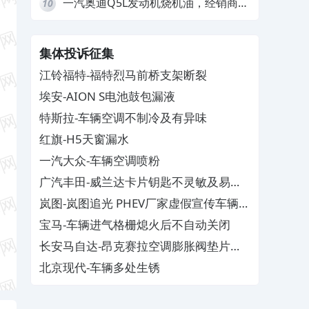
一汽奥迪Q5L发动机烧机油，经销商推
10
诿不予解决
集体投诉征集
江铃福特-福特烈马前桥支架断裂
埃安-AION S电池鼓包漏液
特斯拉-车辆空调不制冷及有异味
红旗-H5天窗漏水
一汽大众-车辆空调喷粉
广汽丰田-威兰达卡片钥匙不灵敏及易消
磁
岚图-岚图追光 PHEV厂家虚假宣传车辆配
置与功能
宝马-车辆进气格栅熄火后不自动关闭
长安马自达-昂克赛拉空调膨胀阀垫片生
锈
北京现代-车辆多处生锈