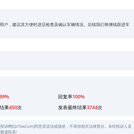
邀约用户，建议其方便时进店检查及确认车辆情况。后续我们将继续跟进车
99%
回复率
100%
结果
450
次
发表最终结果
3744
次
网[QcTsw.Com]同意其说法或描述，不承担相关法律责任。未经投诉人及
载请联系!