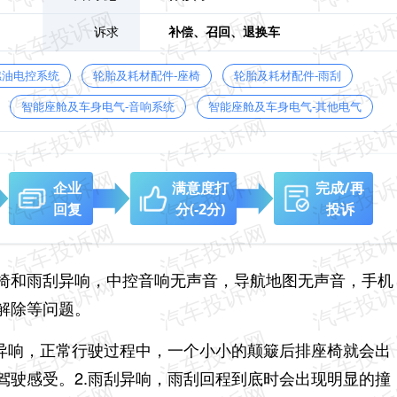
诉求
补偿、
召回、
退换车
燃油电控系统
轮胎及耗材配件-座椅
轮胎及耗材配件-雨刮
智能座舱及车身电气-音响系统
智能座舱及车身电气-其他电气
企业
满意度打
完成/再
回复
分
(-2分)
投诉
椅和雨刮异响，中控音响无声音，导航地图无声音，手机
解除等问题。
椅异响，正常行驶过程中，一个小小的颠簸后排座椅就会出
驾驶感受。2.雨刮异响，雨刮回程到底时会出现明显的撞