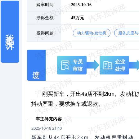
购车时间
2025-10-16
涉诉金额
45万元
我也要投诉
投诉问题
动力驱动-发动机
服务态度与
专员
企业
审核
处理
刚买新车，开出4s店不到2km。发动
抖动严重，要求换车或退款。
车主补充内容
2025-10-18 21:40
新车刚从4s店开出2km，发动机严重抖动