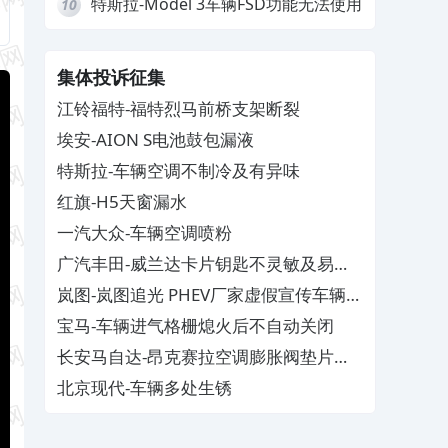
特斯拉-Model 3车辆FSD功能无法使用
10
集体投诉征集
江铃福特-福特烈马前桥支架断裂
埃安-AION S电池鼓包漏液
特斯拉-车辆空调不制冷及有异味
红旗-H5天窗漏水
一汽大众-车辆空调喷粉
广汽丰田-威兰达卡片钥匙不灵敏及易消
磁
岚图-岚图追光 PHEV厂家虚假宣传车辆配
置与功能
宝马-车辆进气格栅熄火后不自动关闭
长安马自达-昂克赛拉空调膨胀阀垫片生
锈
北京现代-车辆多处生锈