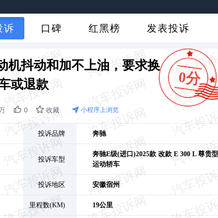
投诉
口碑
红黑榜
发表投诉
动机抖动和加不上油，要求换
0分
车或退款
1万
0
收藏
小程序上浏览
投诉品牌
奔驰
奔驰E级(进口)
2025款 改款 E 300 L 尊贵
投诉车型
运动轿车
投诉地区
安徽
宿州
里程数(KM)
19公里