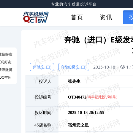
专业的汽车质量投诉平台
首页
资讯
奔驰（进口）E级发
微信好友
QQ好友
奔驰(进口)
奔驰E级(进口)
2025-10-18
1.
新浪微博
QQ空间
投诉人
张
先生
投诉编号
QT340472
(请牢记此投诉编号)
投诉时间
2025-10-18 20:12:55
4S店名称
宿州安之星