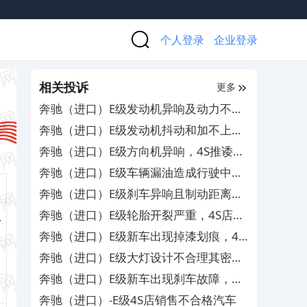
个人登录
企业登录
相关投诉
更多
奔驰（进口）E级发动机异响及动力不
足，厂家以过保为由不予维修
奔驰（进口）E级发动机抖动和加不上
油，要求换车或退款
奔驰（进口）E级方向机异响，4S推诿以
正常为由不予维修
奔驰（进口）E级车辆漏油造成行驶中急
停抱死，与4S协调处理无果
奔驰（进口）E级刹车异响且制动距离长
和天窗异响，厂商拒不处理
奔驰（进口）E级轮胎开裂严重，4S店店
型
大欺客不予处理
奔驰（进口）E级新车出现掉漆划痕，4S
店不给合理赔偿
奔驰（进口）E级大灯设计不合理其密封
不严，导致电脑板烧毁
奔驰（进口）E级新车出现刹车故障，存
在严重安全隐患
奔驰（进口）-E级4S店销售不合格汽车