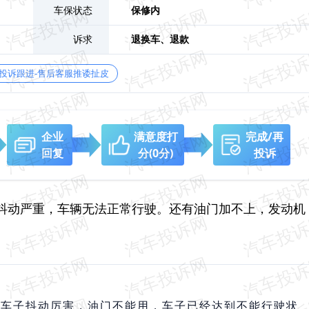
车保状态
保修内
诉求
退换车、
退款
投诉跟进-售后客服推诿扯皮
企业
满意度打
完成/再
回复
分
(0分)
投诉
机抖动严重，车辆无法正常行驶。还有油门加不上，发动机
。车子抖动厉害，油门不能用，车子已经达到不能行驶状