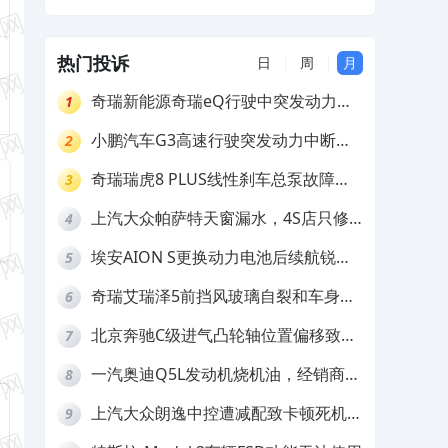
热门投诉
日
周
月
奇瑞新能源奇瑞eQ行驶中突发动力受
1
限报警和车辆无法正常快充，厂家推脱
小鹏汽车G3高速行驶突发动力中断，
2
拒绝三电质保
存在严重安全隐患
奇瑞瑞虎8 PLUS线性刹车总泵故障，
3
4S店需自费更换
上汽大众帕萨特天窗漏水，4S店只修
4
车不赔偿
埃安AION S更换动力电池后续航锐
5
减，售后拒不提供维修档案
奇瑞艾瑞泽5前挡风玻璃自裂和车身多
6
处返锈，4S店需自费维修
北京奔驰C级进气凸轮轴位置偏移致发
7
动机严重抖动，4S店需自费维修
一汽奥迪Q5L发动机烧机油，经销商推
8
诿不予解决
上汽大众朗逸中控遭减配致卡顿死机，
9
要求换869主机