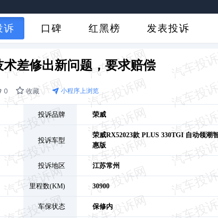
投诉
口碑
红黑榜
发表投诉
技术差修出新问题，要求赔偿
0
收藏
小程序上浏览
投诉品牌
荣威
荣威RX5
2023款 PLUS 330TGI 自动领潮
投诉车型
惠版
投诉地区
江苏
常州
里程数(KM)
30900
车保状态
保修内