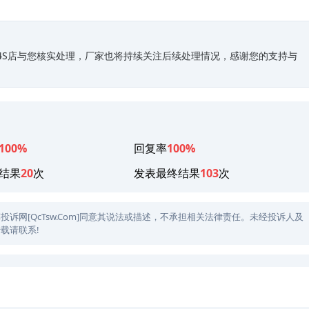
关4S店与您核实处理，厂家也将持续关注后续处理情况，感谢您的支持与
100%
回复率
100%
结果
20
次
发表最终结果
103
次
网[QcTsw.Com]同意其说法或描述，不承担相关法律责任。未经投诉人及
载请联系!