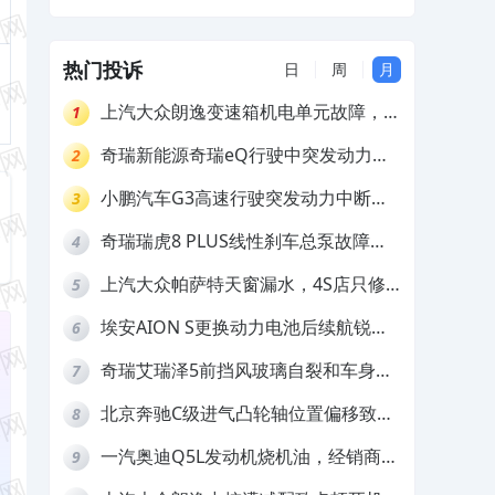
解决
热门投诉
日
周
月
上汽大众朗逸变速箱机电单元故障，厂
1
家不作为
奇瑞新能源奇瑞eQ行驶中突发动力受
2
限报警和车辆无法正常快充，厂家推脱
小鹏汽车G3高速行驶突发动力中断，
3
拒绝三电质保
存在严重安全隐患
奇瑞瑞虎8 PLUS线性刹车总泵故障，
4
4S店需自费更换
上汽大众帕萨特天窗漏水，4S店只修
5
车不赔偿
埃安AION S更换动力电池后续航锐
6
减，售后拒不提供维修档案
奇瑞艾瑞泽5前挡风玻璃自裂和车身多
7
处返锈，4S店需自费维修
北京奔驰C级进气凸轮轴位置偏移致发
8
动机严重抖动，4S店需自费维修
一汽奥迪Q5L发动机烧机油，经销商推
9
诿不予解决