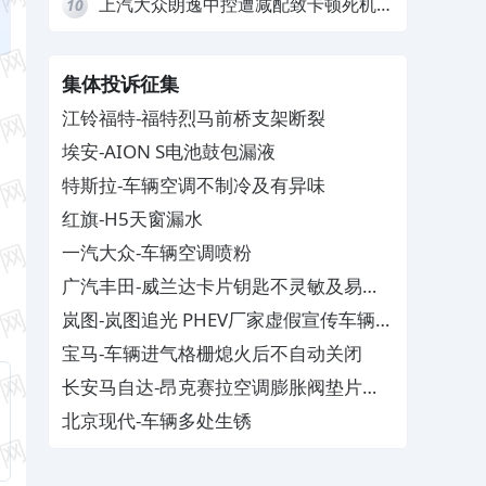
上汽大众朗逸中控遭减配致卡顿死机，
10
要求换869主机
集体投诉征集
江铃福特-福特烈马前桥支架断裂
埃安-AION S电池鼓包漏液
特斯拉-车辆空调不制冷及有异味
红旗-H5天窗漏水
一汽大众-车辆空调喷粉
广汽丰田-威兰达卡片钥匙不灵敏及易消
磁
岚图-岚图追光 PHEV厂家虚假宣传车辆配
置与功能
宝马-车辆进气格栅熄火后不自动关闭
长安马自达-昂克赛拉空调膨胀阀垫片生
锈
北京现代-车辆多处生锈