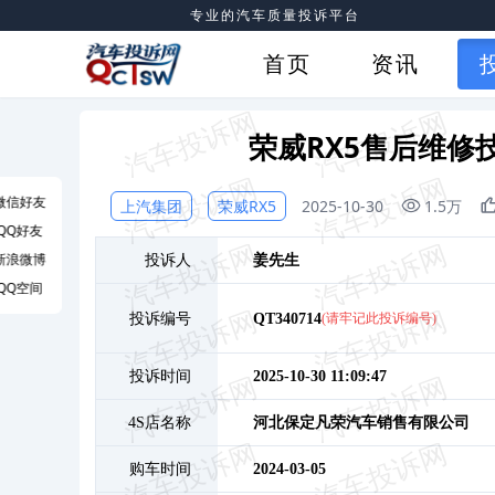
专业的汽车质量投诉平台
首页
资讯
荣威RX5售后维修
微信好友
上汽集团
荣威RX5
2025-10-30
1.5万
QQ好友
新浪微博
投诉人
姜
先生
QQ空间
投诉编号
QT340714
(请牢记此投诉编号)
投诉时间
2025-10-30 11:09:47
4S店名称
河北保定凡荣汽车销售有限公司
购车时间
2024-03-05