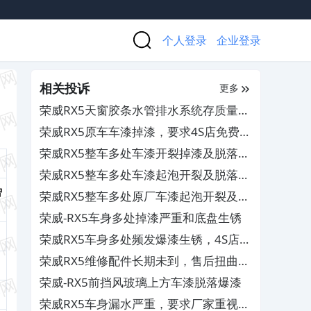
个人登录
企业登录
相关投诉
更多
荣威RX5天窗胶条水管排水系统存质量缺
陷，厂商相互推诿不解决
荣威RX5原车车漆掉漆，要求4S店免费维
修
荣威RX5整车多处车漆开裂掉漆及脱落，
要求厂家免费维修
荣威RX5整车多处车漆起泡开裂及脱落，
要求厂家免费维修
智
荣威RX5整车多处原厂车漆起泡开裂及锈
蚀，要求厂家免费维修
荣威-RX5车身多处掉漆严重和底盘生锈
荣威RX5车身多处频发爆漆生锈，4S店多
次维修未解决
荣威RX5维修配件长期未到，售后扭曲事
实不予更换
荣威-RX5前挡风玻璃上方车漆脱落爆漆
荣威RX5车身漏水严重，要求厂家重视并