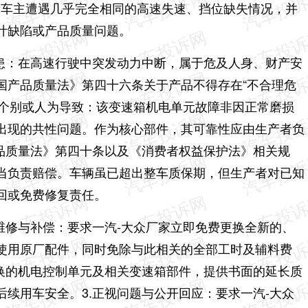
，大量车主遭遇几乎完全相同的高速失速、挡位缺失情况，并
计缺陷或产品质量问题。
隐患：在高速行驶中突发动力中断，属于危及人身、财产安
国产品质量法》第四十六条关于产品不得存在“不合理危
非个别或人为导致：该变速箱机电单元故障非因正常磨损
出现的共性问题。作为核心部件，其可靠性应由生产者负
产品质量法》第四十条以及《消费者权益保护法》相关规
当负责赔偿。车辆虽已超出整车质保期，但生产者对已知
回或免费修复责任。
维修与补偿：要求一汽-大众厂家立即免费更换全新的、
并使用原厂配件，同时免除与此相关的全部工时及辅料费
更换的机电控制单元及相关变速箱部件，提供书面的延长质
续用车安全。3.正视问题与公开回应：要求一汽-大众