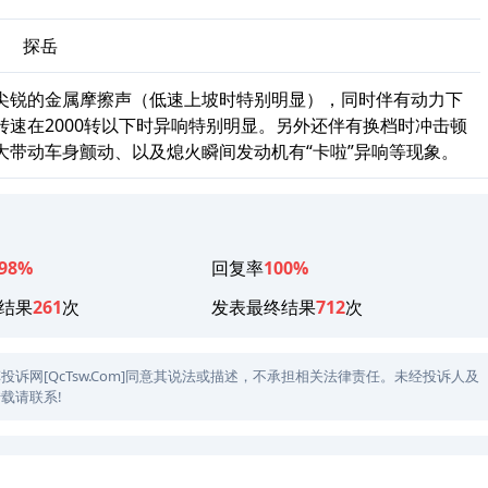
、
探岳
尖锐的金属摩擦声（低速上坡时特别明显），同时伴有动力下
速在2000转以下时异响特别明显。另外还伴有换档时冲击顿
大带动车身颤动、以及熄火瞬间发动机有“卡啦”异响等现象。
98%
回复率
100%
结果
261
次
发表最终结果
712
次
网[QcTsw.Com]同意其说法或描述，不承担相关法律责任。未经投诉人及
载请联系!