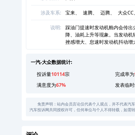
涉及车系:
宝来、
速腾、
迈腾、
大众CC
说明:
踩油门提速时发动机舱内会传出
降、油耗上升等现象。当发动机转
挫感增大、怠速时发动机抖动增
一汽-大众数据统计:
投诉量
10114
宗
完成率为
满意度为
67%
发表临时
免责声明：站内会员言论仅代表个人观点，并不代表汽车投诉
汽车投诉网共同授权许可，任何单位与个人不得转载，如需转
评论