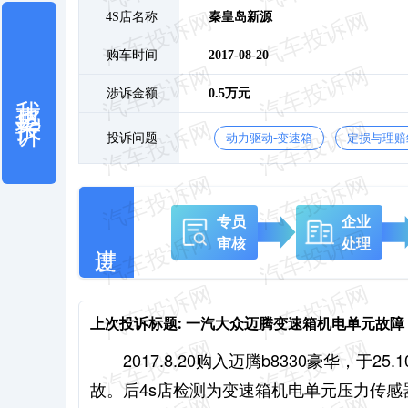
4S店名称
秦皇岛新源
购车时间
2017-08-20
我也要投诉
涉诉金额
0.5万元
投诉问题
动力驱动-变速箱
定损与理赔
专员
企业
审核
处理
上次投诉标题:
一汽大众迈腾变速箱机电单元故障
2017.8.20购入迈腾b8330豪华，
故。后4s店检测为变速箱机电单元压力传感