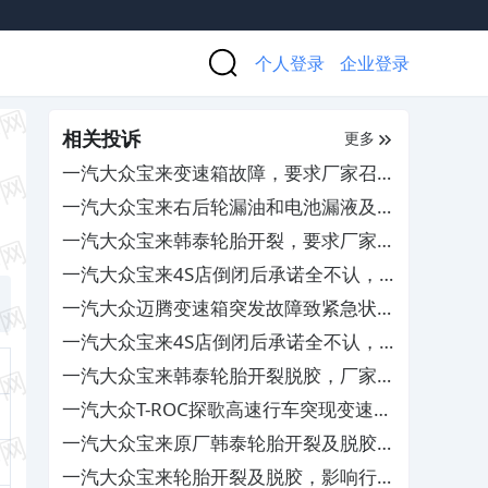
个人登录
企业登录
相关投诉
更多
一汽大众宝来变速箱故障，要求厂家召回
维修
一汽大众宝来右后轮漏油和电池漏液及轮
胎开裂，厂家拖延拒不处理
一汽大众宝来韩泰轮胎开裂，要求厂家予
以更换
一汽大众宝来4S店倒闭后承诺全不认，
售后保障成空谈
一汽大众迈腾变速箱突发故障致紧急状
态，要求免费换TCU并质保
一汽大众宝来4S店倒闭后承诺全不认，
售后保障成空谈
一汽大众宝来韩泰轮胎开裂脱胶，厂家不
予解决
一汽大众T-ROC探歌高速行车突现变速箱
故障致失速，厂家推诿不处理
一汽大众宝来原厂韩泰轮胎开裂及脱胶，
要求厂家免费更换
一汽大众宝来轮胎开裂及脱胶，影响行车