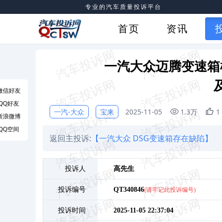
专业的汽车质量投诉平台
首页
资讯
一汽大众迈腾变速箱
微信好友
QQ好友
一汽-大众
宝来
2025-11-05
1.3万
1
新浪微博
QQ空间
返回主投诉:
【一汽大众 DSG变速箱存在缺陷】
投诉人
高
先生
投诉编号
QT340846
(请牢记此投诉编号)
投诉时间
2025-11-05 22:37:04