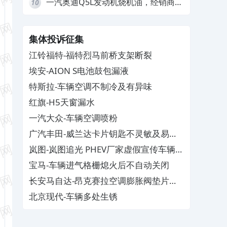
一汽奥迪Q5L发动机烧机油，经销商推
10
诿不予解决
集体投诉征集
江铃福特-福特烈马前桥支架断裂
埃安-AION S电池鼓包漏液
特斯拉-车辆空调不制冷及有异味
红旗-H5天窗漏水
一汽大众-车辆空调喷粉
广汽丰田-威兰达卡片钥匙不灵敏及易消
磁
岚图-岚图追光 PHEV厂家虚假宣传车辆配
置与功能
宝马-车辆进气格栅熄火后不自动关闭
长安马自达-昂克赛拉空调膨胀阀垫片生
锈
北京现代-车辆多处生锈