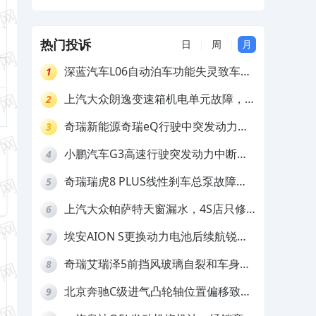
安全
热门投诉
日
周
月
深蓝汽车L06自动泊车功能失灵致车辆
1
撞墙，厂家客服推诿拒担责
上汽大众朗逸变速箱机电单元故障，厂
2
家不作为
奇瑞新能源奇瑞eQ行驶中突发动力受
3
限报警和车辆无法正常快充，厂家推脱
小鹏汽车G3高速行驶突发动力中断，
4
拒绝三电质保
存在严重安全隐患
奇瑞瑞虎8 PLUS线性刹车总泵故障，
5
4S店需自费更换
上汽大众帕萨特天窗漏水，4S店只修
6
车不赔偿
埃安AION S更换动力电池后续航锐
7
减，售后拒不提供维修档案
奇瑞艾瑞泽5前挡风玻璃自裂和车身多
8
处返锈，4S店需自费维修
北京奔驰C级进气凸轮轴位置偏移致发
9
动机严重抖动，4S店需自费维修