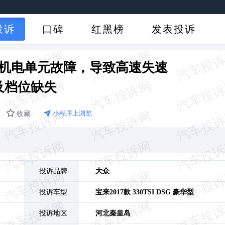
投诉
口碑
红黑榜
发表投诉
机电单元故障，导致高速失速
及档位缺失
收藏
小程序上浏览
投诉品牌
大众
投诉车型
宝来
2017款 330TSI DSG 豪华型
投诉地区
河北
秦皇岛