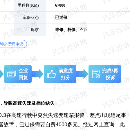
里程数(KM)
67000
车保状态
已过保
诉求
维修、
补偿、
召回
纠纷-费用争议
企业
满意度
完成/再
回复
打分
投诉
，导致高速失速及档位缺失
于25.10.3在高速行驶中突然失速变速箱报警，差点出现追尾事
器故障，已过保需要自费4000多元。经过网上查询，此