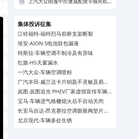
上汽大众朗逸中控遭减配致卡顿死机，
10
要求换869主机
集体投诉征集
江铃福特-福特烈马前桥支架断裂
埃安-AION S电池鼓包漏液
特斯拉-车辆空调不制冷及有异味
红旗-H5天窗漏水
一汽大众-车辆空调喷粉
广汽丰田-威兰达卡片钥匙不灵敏及易消
磁
岚图-岚图追光 PHEV厂家虚假宣传车辆配
置与功能
宝马-车辆进气格栅熄火后不自动关闭
长安马自达-昂克赛拉空调膨胀阀垫片生
锈
北京现代-车辆多处生锈