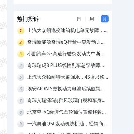
异响，要求退换车并赔偿
热门投诉
日
周
月
上汽大众朗逸变速箱机电单元故障，厂
1
家不作为
奇瑞新能源奇瑞eQ行驶中突发动力受
2
限报警和车辆无法正常快充，厂家推脱
小鹏汽车G3高速行驶突发动力中断，
3
拒绝三电质保
存在严重安全隐患
奇瑞瑞虎8 PLUS线性刹车总泵故障，
4
4S店需自费更换
上汽大众帕萨特天窗漏水，4S店只修
5
车不赔偿
埃安AION S更换动力电池后续航锐
6
减，售后拒不提供维修档案
奇瑞艾瑞泽5前挡风玻璃自裂和车身多
7
处返锈，4S店需自费维修
北京奔驰C级进气凸轮轴位置偏移致发
8
动机严重抖动，4S店需自费维修
一汽奥迪Q5L发动机烧机油，经销商推
9
诿不予解决