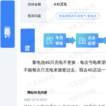
涉诉金额
0.05万元
投诉问题
智能座舱及车身电气-蓄电池
我也要投诉
专员
企业
审核
处理
蓄电池4S只充电不更换，每次亏电希
不能每次只充电来搪塞过去。我去4S店说
网站补充内容
2025-12-16 16:57