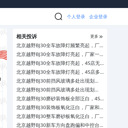
个人登录
企业登录
相关投诉
更多
北京越野BJ30全车故障灯频繁亮起，厂
家一直无人处理
北京越野BJ30全车故障灯亮起，厂家一
直无人处理
北京越野BJ30全车故障灯亮起，4S店无
法解决其服务态度恶劣
北京越野BJ30全车故障灯亮起，4S店多
次换件维修无效
M
北京越野BJ30前挡风玻璃多处出现划
痕，严重影响安全驾驶
北京越野BJ30前挡风玻璃多处出现划
痕，严重影响安全驾驶
北京越野BJ30磨砂装饰板全部泛白，4S
店协商无果且要求签霸王条款
北京越野BJ30装饰板氧化泛白，厂家和
4S店不管不问
北京越野BJ30整车磨砂板氧化泛白，厂
商不给答复处理
北京越野BJ30新车方向盘跑偏和中控台