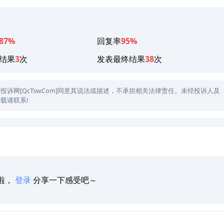
87%
回复率
95%
结果
3
次
发表最终结果
38
次
网[QcTsw.Com]同意其说法或描述，不承担相关法律责任。未经投诉人及
载请联系!
啦，
登录
分享一下感受吧～