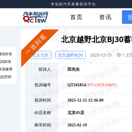
专业的汽车质量投诉平台
首页
资讯
一追到底
北京越野北京BJ30
微信好友
北京汽车
北京越野BJ30
2025-12-15
1.3
QQ好友
新浪微博
投诉人
田
先生
QQ空间
投诉编号
QT341854
(请牢记此投诉编号)
投诉时间
2025-12-15 15:36:09
4S店名称
北京4S店
购车时间
2025-02-19