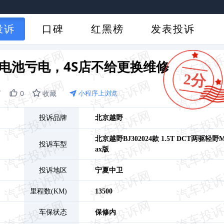
投诉
口碑
红黑榜
发表投诉
蓄电池亏电，4S店不给更换维修
2分
万
0
收藏
小程序上浏览
投诉品牌
北京越野
北京越野BJ30
2024款 1.5T DCT两驱轻野
投诉车型
ax版
投诉地区
宁夏
中卫
里程数(KM)
13500
车保状态
保修内