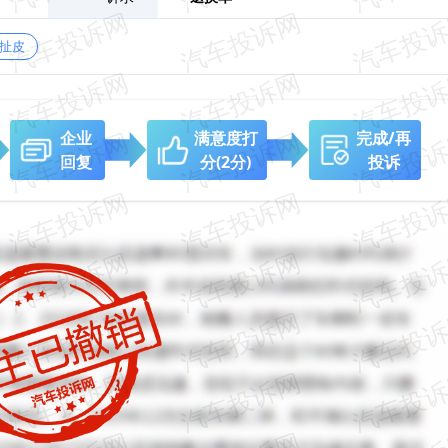
扯皮
企业
满意度打
完成/再
回复
分
(2分)
投诉