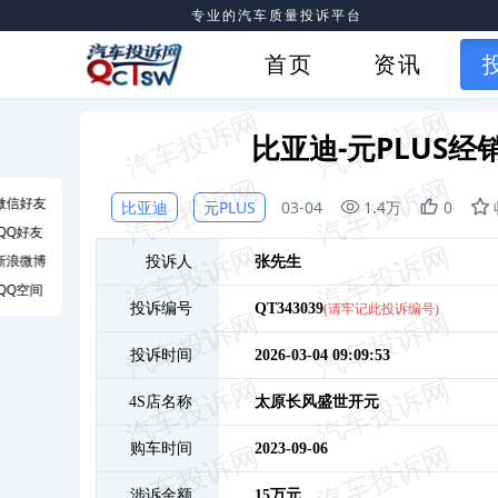
专业的汽车质量投诉平台
首页
资讯
比亚迪-元PLUS
微信好友
比亚迪
元PLUS
03-04
1.4万
0
QQ好友
新浪微博
投诉人
张
先生
QQ空间
投诉编号
QT343039
(请牢记此投诉编号)
投诉时间
2026-03-04 09:09:53
4S店名称
太原长风盛世开元
购车时间
2023-09-06
涉诉金额
15万元