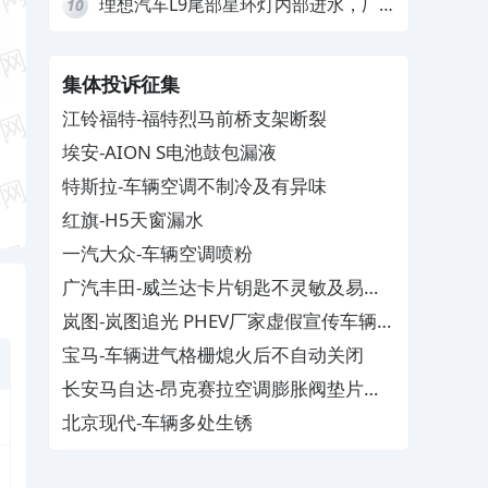
理想汽车L9尾部星环灯内部进水，厂
10
家拒绝赔付
集体投诉征集
江铃福特-福特烈马前桥支架断裂
埃安-AION S电池鼓包漏液
特斯拉-车辆空调不制冷及有异味
红旗-H5天窗漏水
一汽大众-车辆空调喷粉
广汽丰田-威兰达卡片钥匙不灵敏及易消
磁
岚图-岚图追光 PHEV厂家虚假宣传车辆配
置与功能
宝马-车辆进气格栅熄火后不自动关闭
长安马自达-昂克赛拉空调膨胀阀垫片生
锈
北京现代-车辆多处生锈