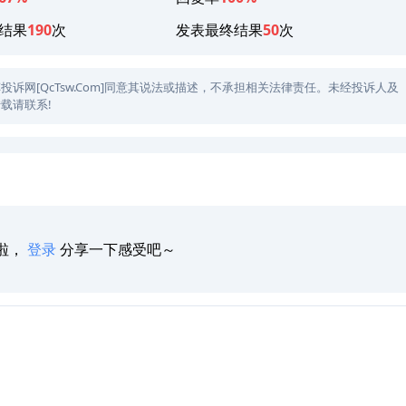
结果
190
次
发表最终结果
50
次
网[QcTsw.Com]同意其说法或描述，不承担相关法律责任。未经投诉人及
载请联系!
啦，
登录
分享一下感受吧～