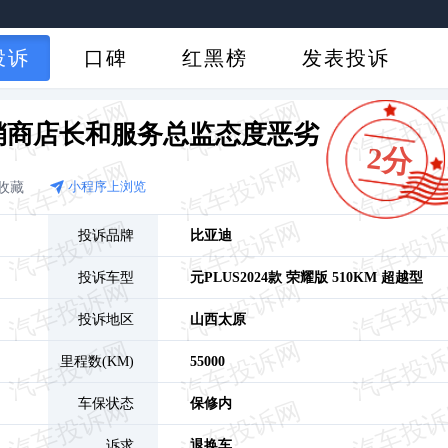
投诉
口碑
红黑榜
发表投诉
经销商店长和服务总监态度恶劣
2分
收藏
小程序上浏览
投诉品牌
比亚迪
投诉车型
元PLUS
2024款 荣耀版 510KM 超越型
投诉地区
山西
太原
里程数(KM)
55000
车保状态
保修内
诉求
退换车