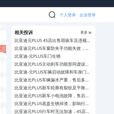
个人登录
企业登录
相关投诉
更多
比亚迪元PLUS 4S店出售瑕疵车且违规代
签验车单，要求退换车
比亚迪元PLUS车窗防夹手功能失效，导
致手臂被夹
比亚迪-元PLUS车门生锈
比亚迪元PLUS主动刹车功能形同虚设，
导致车辆发生追尾事故
比亚迪-元PLUS车辆启动故障和车身门板
生锈
比亚迪元PLUS车辆漏水严重，售后多次
维修无果且不给赔偿
比亚迪元PLUS新车轮廓有裂纹及平衡块
过多致漏气，厂家未给有效处理
比亚迪元PLUS新车小电池故障，售后乱
收费
比亚迪元PLUS底盘生锈掉渣，影响行车
安全
比亚迪元PLUS行车时无法加速，4S店未