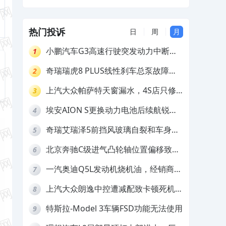
解决问题
热门投诉
日
周
月
小鹏汽车G3高速行驶突发动力中断，
1
存在严重安全隐患
奇瑞瑞虎8 PLUS线性刹车总泵故障，
2
4S店需自费更换
上汽大众帕萨特天窗漏水，4S店只修
3
车不赔偿
埃安AION S更换动力电池后续航锐
4
减，售后拒不提供维修档案
奇瑞艾瑞泽5前挡风玻璃自裂和车身多
5
处返锈，4S店需自费维修
北京奔驰C级进气凸轮轴位置偏移致发
6
动机严重抖动，4S店需自费维修
一汽奥迪Q5L发动机烧机油，经销商推
7
诿不予解决
上汽大众朗逸中控遭减配致卡顿死机，
8
要求换869主机
特斯拉-Model 3车辆FSD功能无法使用
9