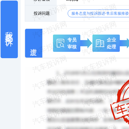
投诉问题
服务态度与投诉跟进-售后客服推诿
我也要投诉
专员
企业
审核
处理