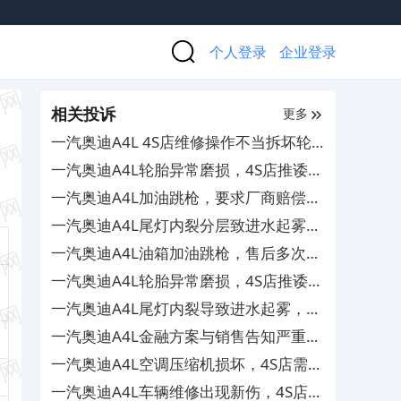
个人登录
企业登录
相关投诉
更多
一汽奥迪A4L 4S店维修操作不当拆坏轮
胎及轮毂，其态度恶劣拒担责
一汽奥迪A4L轮胎异常磨损，4S店推诿拒
不处理
一汽奥迪A4L加油跳枪，要求厂商赔偿无
果
一汽奥迪A4L尾灯内裂分层致进水起雾，
厂家和4S店不作为
一汽奥迪A4L油箱加油跳枪，售后多次检
修未解决
一汽奥迪A4L轮胎异常磨损，4S店推诿拒
不处理
一汽奥迪A4L尾灯内裂导致进水起雾，厂
家和4S店推卸责任不予解决
一汽奥迪A4L金融方案与销售告知严重不
符，要求全额退还定金
一汽奥迪A4L空调压缩机损坏，4S店需自
费维修
一汽奥迪A4L车辆维修出现新伤，4S店拒