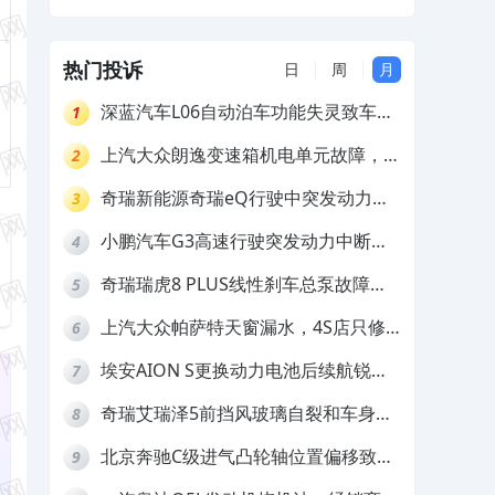
绝调解不予赔付
热门投诉
日
周
月
深蓝汽车L06自动泊车功能失灵致车辆
1
撞墙，厂家客服推诿拒担责
上汽大众朗逸变速箱机电单元故障，厂
2
家不作为
奇瑞新能源奇瑞eQ行驶中突发动力受
3
限报警和车辆无法正常快充，厂家推脱
小鹏汽车G3高速行驶突发动力中断，
4
拒绝三电质保
存在严重安全隐患
奇瑞瑞虎8 PLUS线性刹车总泵故障，
5
4S店需自费更换
上汽大众帕萨特天窗漏水，4S店只修
6
车不赔偿
埃安AION S更换动力电池后续航锐
7
减，售后拒不提供维修档案
奇瑞艾瑞泽5前挡风玻璃自裂和车身多
8
处返锈，4S店需自费维修
北京奔驰C级进气凸轮轴位置偏移致发
9
动机严重抖动，4S店需自费维修