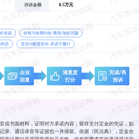
涉诉金额
0.5万元
保价承诺
价格与收费纠纷-费用/加价问题
瞒利息
宣传与配置欺诈-承诺不履行
企业
满意度
完成/再
回复
打分
投诉
音或书面材料，证明对方承诺内容；留存支付定金的凭证，如
记录、通话录音等证据也一并保留。依据《民法典》，定金合
同无法履行且其同意退款又反悔，你有权要求其按承诺退还定