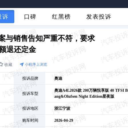
投诉
口碑
红黑榜
发表投诉
方案与销售告知严重不符，要求
额退还定金
收藏
小程序上浏览
投诉品牌
奥迪
奥迪A4L
2026款 200万辆悦享版 40 TFSI B
投诉车型
ang&Olufsen Night Edition星夜版
投诉地区
浙江
宁波
购车时间
2026-04-29