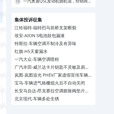
一汽奥迪Q5L发动机烧机油，经销商推
10
诿不予解决
集体投诉征集
江铃福特-福特烈马前桥支架断裂
埃安-AION S电池鼓包漏液
特斯拉-车辆空调不制冷及有异味
红旗-H5天窗漏水
一汽大众-车辆空调喷粉
广汽丰田-威兰达卡片钥匙不灵敏及易消
磁
岚图-岚图追光 PHEV厂家虚假宣传车辆配
置与功能
宝马-车辆进气格栅熄火后不自动关闭
长安马自达-昂克赛拉空调膨胀阀垫片生
锈
北京现代-车辆多处生锈