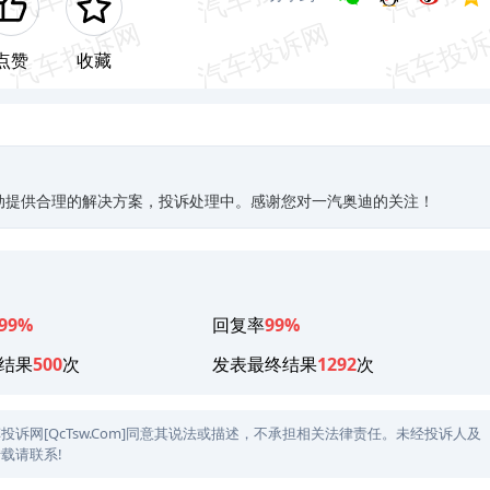
点赞
收藏
动提供合理的解决方案，投诉处理中。感谢您对一汽奥迪的关注！
99%
回复率
99%
结果
500
次
发表最终结果
1292
次
网[QcTsw.Com]同意其说法或描述，不承担相关法律责任。未经投诉人及
载请联系!