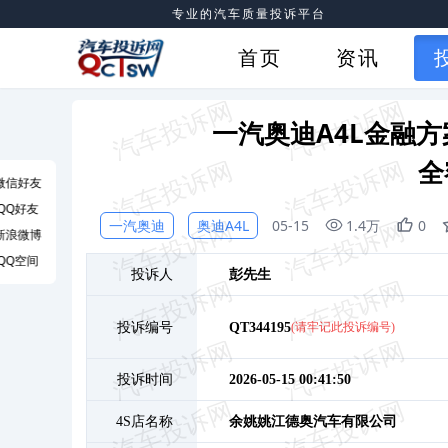
专业的汽车质量投诉平台
首页
资讯
一汽奥迪A4L金融
全
微信好友
QQ好友
一汽奥迪
奥迪A4L
05-15
1.4万
0
新浪微博
QQ空间
投诉人
彭
先生
投诉编号
QT344195
(请牢记此投诉编号)
投诉时间
2026-05-15 00:41:50
4S店名称
余姚姚江德奥汽车有限公司