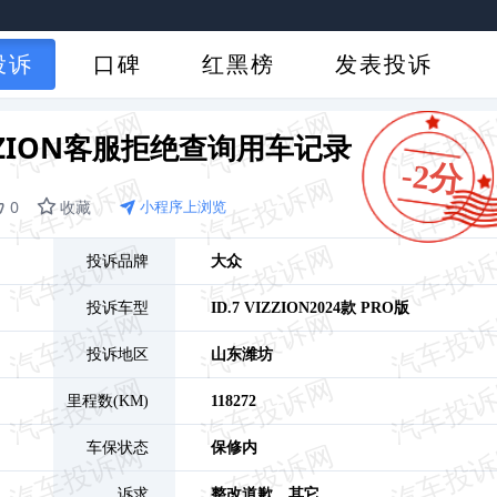
投诉
口碑
红黑榜
发表投诉
IZZION客服拒绝查询用车记录
-2分
0
收藏
小程序上浏览
投诉品牌
大众
投诉车型
ID.7 VIZZION
2024款 PRO版
投诉地区
山东
潍坊
里程数(KM)
118272
车保状态
保修内
诉求
整改道歉、
其它