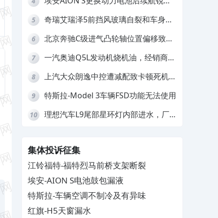
埃安AION S更换动力电池后续航锐
4
减，售后拒不提供维修档案
奇瑞艾瑞泽5前挡风玻璃自裂和车身多
5
处返锈，4S店需自费维修
北京奔驰C级进气凸轮轴位置偏移致发
6
动机严重抖动，4S店需自费维修
一汽奥迪Q5L发动机烧机油，经销商推
7
诿不予解决
上汽大众朗逸中控遭减配致卡顿死机，
8
要求换869主机
特斯拉-Model 3车辆FSD功能无法使用
9
理想汽车L9尾部星环灯内部进水，厂
10
家拒绝赔付
集体投诉征集
江铃福特-福特烈马前桥支架断裂
埃安-AION S电池鼓包漏液
特斯拉-车辆空调不制冷及有异味
红旗-H5天窗漏水