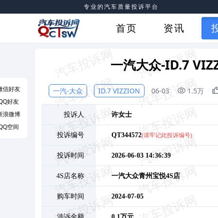
专业的汽车质量投诉平台
首页
资讯
一汽大众-ID.7 V
微信好友
一汽-大众
ID.7 VIZZION
06-03
1.5万
QQ好友
新浪微博
投诉人
许
女士
QQ空间
投诉编号
QT344572
(请牢记此投诉编号)
投诉时间
2026-06-03 14:36:39
4S店名称
一汽大众青州宝悦4S店
购车时间
2024-07-05
涉诉金额
0.1万元