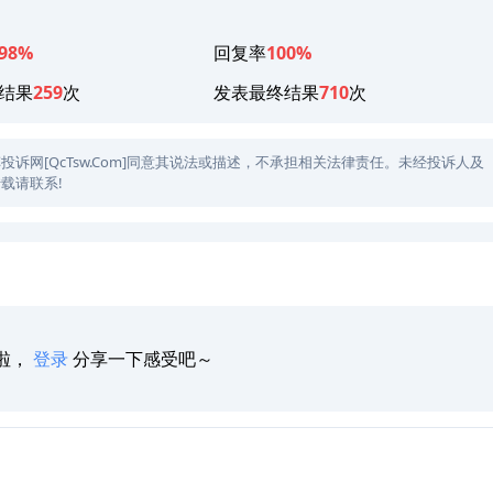
98%
回复率
100%
结果
259
次
发表最终结果
710
次
网[QcTsw.Com]同意其说法或描述，不承担相关法律责任。未经投诉人及
载请联系!
啦，
登录
分享一下感受吧～