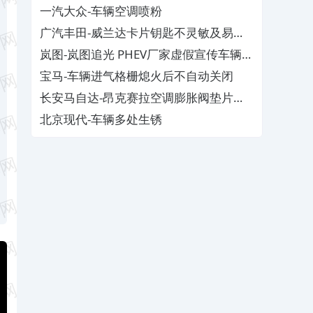
一汽大众-车辆空调喷粉
广汽丰田-威兰达卡片钥匙不灵敏及易消
磁
岚图-岚图追光 PHEV厂家虚假宣传车辆配
置与功能
宝马-车辆进气格栅熄火后不自动关闭
长安马自达-昂克赛拉空调膨胀阀垫片生
锈
北京现代-车辆多处生锈