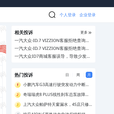
个人登录
企业登录
相关投诉
更多
一汽大众-ID.7 VIZZION客服拒绝查询用
车记录
一汽大众-ID.7 VIZZION客服拒绝查询用
车记录
一汽大众ID7商城客服误导，导致少发商
品
热门投诉
日
周
月
小鹏汽车G3高速行驶突发动力中断，
1
存在严重安全隐患
奇瑞瑞虎8 PLUS线性刹车总泵故障，
2
4S店需自费更换
上汽大众帕萨特天窗漏水，4S店只修
3
车不赔偿